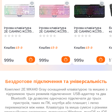
Ігрова клавіатура
Ігрова клавіатура
Ігрова клавіатура
Б
2E GAMING KG315
2E GAMING KG315
2E GAMING KG315
к
RGB USB Ukr
RGB USB Ukr (Pink)
RGB USB Ukr (Black)
к
(White) 2E-
2E-KG315UPK
2E-KG315UBK
L
KG315UWT
W
G
49 ₴
49 ₴
49 ₴
Кешбек
Кешбек
Кешбек
К
2
999
999
999
1
₴
₴
₴
Бездротове підключення та універсальність
Комплект 2E MK440 Gray оснащений клавіатурою та мишею з
підтримкою трьох режимів підключення: USB-адаптер та два
Bluetooth. Це дозволяє одночасно підключати до трьох
пристроїв, таких як ПК, ноутбук або планшет, і легко
перемикатися між ними. Клавіатура та миша сумісні з різними
операційними системами, включаючи Windows, macOS та iOS,