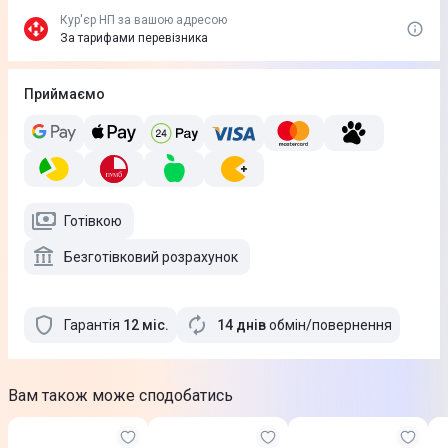
Кур'єр НП за вашою адресою
За тарифами перевізника
Приймаємо
Готівкою
Безготівковий розрахунок
Гарантія
12
міс
.
14 днів
обмін/повернення
Вам також може сподобатись