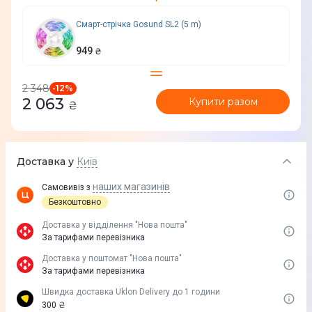
Смарт-стрічка Gosund SL2 (5 m)
949
₴
2 348
-
12
%
2 063
Купити разом
₴
Доставка у
Київ
наших магазинів
Самовивіз з
Безкоштовно
Доставка у вiддiлення "Нова пошта"
За тарифами перевізника
Доставка у поштомат "Нова пошта"
За тарифами перевізника
Швидка доставка Uklon Delivery до 1 години
300 ₴