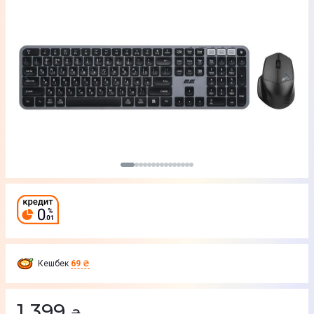
Кешбек
69 ₴
1 399
₴