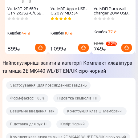
Ні
Ун. МЗП 2E 65Вт
Ун. МЗП Apple USB-
Ун.МЗП Puro wall
GaN 2хUSB-C/USB-
C 20W MD3J4
charger 20W USB-
A, PD/QC, білий
C GaN темно-сірий
Особливості
Plug and Play
37 ₴
Кешбек
44 ₴
10 ₴
Кешбек
Кешбек
М'який хід клавіш
-
32
%
1 099
899
1 099
749
₴
₴
₴
Конструкція
Найпопулярніші запити в категорії Комплект клавіатура
Вологостійкість
та миша 2E MK440 WL/BT EN/UK сіро-чорний
Ні
Застосування: Для повсякденних завдань
Підсвітка символів
Форм-фактор: 100%
Підсвітка символів: Ні
Ні
Безшумне введення
Безшумне введення: Так
Конструкція клавіш: Мембранні
Так
Підставка для рук: Ні
Колір: Чорний
Конструкція клавіш
Комплект клавіатура та миша 2E MK440 WL/BT EN/UK сіро-чорний