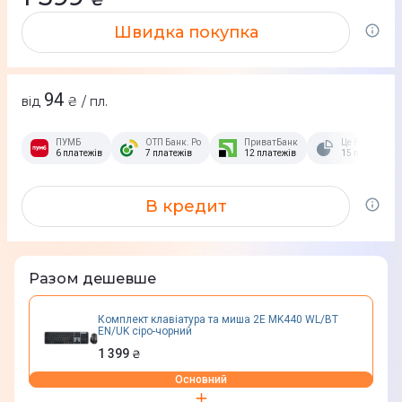
Швидка покупка
94
від
₴ / пл.
ПУМБ
ОТП Банк. Розстрочка Скибочка.
ПриватБанк
Це Розстрочка
6 платежів
7 платежів
12 платежів
15 платежів
В кредит
Разом дешевше
Комплект клавіатура та миша 2E MK440 WL/BT
EN/UK сіро-чорний
1 399
₴
Основний