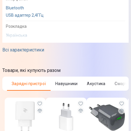
Bluetooth
USB адаптер 2,4ГГц
Розкладка
Українська
Англійська
Всі характеристики
Сумісність
MacOS
Товари, які купують разом
Linux
Windows
Зарядні пристрої
Навушники
Акустика
Смарт-
Кількість клавіш
110 шт
Форм-фактор
100%
Довжина кабеля