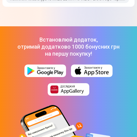
Мембранні
Підставка для рук
Ні
Встановлюй додаток,
Живлення
отримай додатково 1000 бонусних грн
на першу покупку!
Джерело живлення
Батарейка АА
Батарейка AAA
Час автономної роботи
Ні
Фізичні характеристики
Колір
Чорний