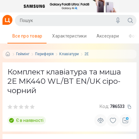
Все про товар
Характеристики
Аксесуари
Фот
Геймінг
Периферія
Клавіатури
2E
Комплект клавіатура та миша
2E MK440 WL/BT EN/UK сіро-
чорний
Код:
786533
Є в наявності