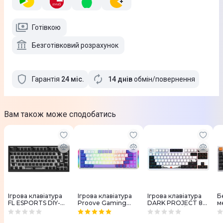
Готівкою
Безготівковий розрахунок
Гарантія
24
міс
.
14 днів
обмін/повернення
Вам також може сподобатись
Ігрова клавіатура
Ігрова клавіатура
Ігрова клавіатура
Б
FL ESPORTS DIY-
Proove Gaming
DARK PROJECT 87
м
barebone MK750
AFK white
Fuji V2 ENG/UA
к
(Black) MK750-
(DPKB_FUJI_87_AN
G