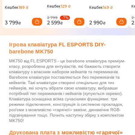
7980
SI_UA)
V
P
129 ₴
Кешбек
К
189 ₴
149 ₴
Кешбек
Кешбек
-
7
%
2 799
2
3 799
2 599
2 990
2
₴
₴
₴
Ігрова клавіатура FL ESPORTS DIY-
barebone MK750
MK750 від FL ESPORTS - це barebone клавіатура преміум-
класу, розроблена для ентузіастів, які бажають створити
клавіатуру з власним набором кейкапів та перемикачів.
Barebone клавіатури поставляються без перемикачів та
кейкапів. Такі клавіатури створені спеціально для тих
геймерів, які хочуть зібрати свою клавіатуру, вибравши
потрібний тип перемикачів і кейкапів (купуються окремо).
Клавіатура оснащена всіма сучасними функціями: три
режими підключення, конструкція із системою прокладок,
роз'єми з можливістю «гарячої» заміни, динамічне RGB-
підсвічування тощо. Почніть наступну збірку з комплектом
MK750!
Друкована плата з можливістю «гарячої»