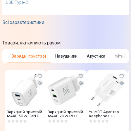
USB Type-C
Розкладка
Всі характеристики
Не передбачено
Сумісність
Товари, які купують разом
MacOS
IOS
Зарядні пристрої
Навушники
Акустика
Фітнес
ChromeOS
Windows
Android
Кількість клавіш
82 шт
Форм-фактор
Зарядний пристрій
Зарядний пристрій
Ун.МЗП Адаптер
75%
MAKE 30W GaN PD
MAKE 20W PD +
Keephone CH-
+ QC3.0 White
QC3.0 White
0E036 30WA+C
Довжина кабеля
White