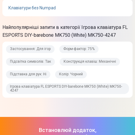
Клавіатури без Numpad
Конструкція клавіш
Механічні
Найпопулярніші запити в категорії Ігрова клавіатура FL
Підставка для рук
ESPORTS DIY-barebone MK750 (White) MK750-4247
Ні
Застосування: Для ігор
Форм-фактор: 75%
Живлення
Підсвітка символів: Так
Конструкція клавіш: Механічні
Джерело живлення
Підставка для рук: Ні
Колір: Чорний
USB
Ігрова клавіатура FL ESPORTS DIY-barebone MK750 (White) MK750-
4247
Фізичні характеристики
Колір
Чорний
Встановлюй додаток,
Габарити (ВхШхГ)