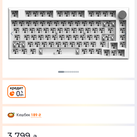
Кешбек
189 ₴
3 799
₴