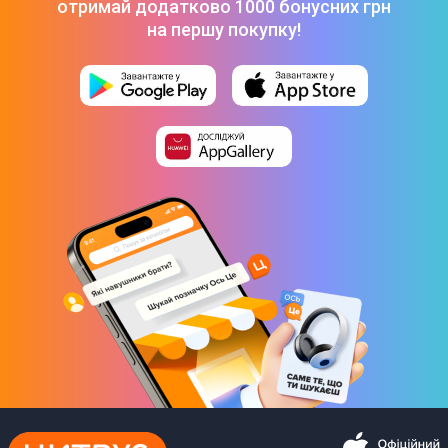
отримай додатково 1000 бонусних грн
45 х 142 х 330 мм
на першу покупку!
Комплектація
Клавіатура
Інструкція
Гарантія
Юридична інформація
Товар може відрізнятись від представленого на фото,
характеристики та комплектація можуть змінюватися
виробником. Подробиці уточнюйте у менеджера