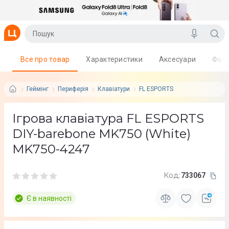
Все про товар
Характеристики
Аксесуари
Фот
Геймінг
Периферія
Клавіатури
FL ESPORTS
Ігрова клавіатура FL ESPORTS
DIY-barebone MK750 (White)
MK750-4247
Код:
733067
Є в наявності