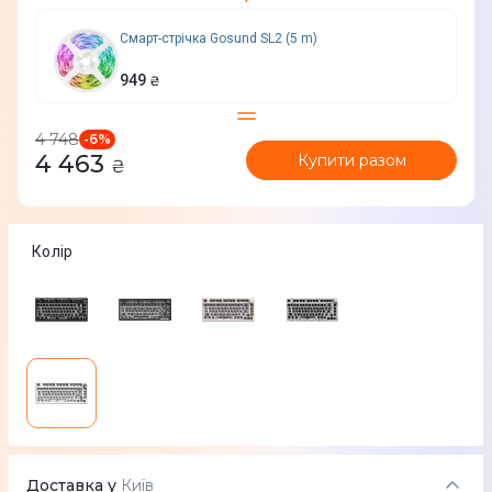
Смарт-стрічка Gosund SL2 (5 m)
949
₴
4 748
-
6
%
4 463
Купити разом
₴
Колір
Доставка у
Київ