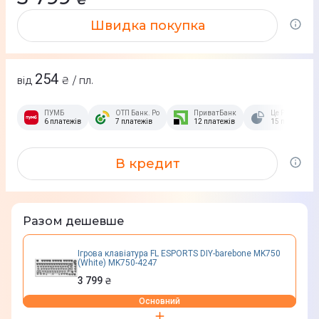
Швидка покупка
254
від
₴ / пл.
ПУМБ
ОТП Банк. Розстрочка Скибочка.
ПриватБанк
Це Розстрочка
6 платежів
7 платежів
12 платежів
15 платежів
В кредит
Разом дешевше
Ігрова клавіатура FL ESPORTS DIY-barebone MK750
(White) MK750-4247
3 799
₴
Основний