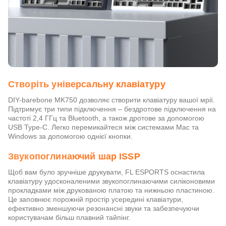
Створіть універсальну клавіатуру
DIY-barebone MK750 дозволяє створити клавіатуру вашої мрії.
Підтримує три типи підключення – бездротове підключення на
частоті 2,4 ГГц та Bluetooth, а також дротове за допомогою
USB Type-C. Легко перемикайтеся між системами Mac та
Windows за допомогою однієї кнопки.
Звукопоглинаючий шар ISSP
Щоб вам було зручніше друкувати, FL ESPORTS оснастила
клавіатуру удосконаленими звукопоглинаючими силіконовими
прокладками між друкованою платою та нижньою пластиною.
Це заповнює порожній простір усередині клавіатури,
ефективно зменшуючи резонансні звуки та забезпечуючи
користувачам більш плавний тайпінг.