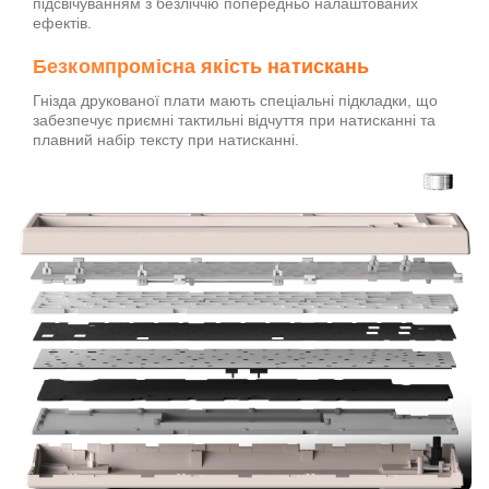
підсвічуванням з безліччю попередньо налаштованих
ефектів.
Безкомпромісна якість натискань
Гнізда друкованої плати мають спеціальні підкладки, що
забезпечує приємні тактильні відчуття при натисканні та
плавний набір тексту при натисканні.