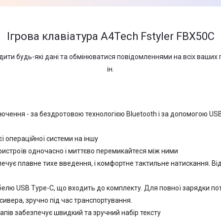
Ігрова клавіатура A4Tech Fstyler FBX50C
ити будь-які дані та обмінюватися повідомленнями на всіх ваших пр
ін.
чення - за бездротовою технологією Bluetooth і за допомогою USB-р
ї операційної системи на іншу
ристроїв одночасно і миттєво перемикайтеся між ними
чує плавне тихе введення, і комфортне тактильне натискання. Від
елю USB Type-C, що входить до комплекту. Для повної зарядки пот
сивера, зручно під час транспортування.
пів забезпечує швидкий та зручний набір тексту