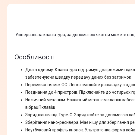
Універсальна клавіатура, за допомогою якої ви можете ввод
Особливості
Два в одному. Клавіатура підтримує два режими підклю
забезпечуючи швидку передачу даних без затримок
Перемикання між ОС. Легко змінюйте розкладку з одніє
Поєднання до 4 пристроїв. Підключайте до чотирьох п
Ножичний механізм. Ножичний механізм клавіш забезпе
вібрації клавіш
Заряджання від Type-C. Заряджайте за допомогою каб
Зберігання нано-ресивера. Має нішу для зберігання ре
Ноутбуковий профіль кнопок. Ультратонка форма кейка