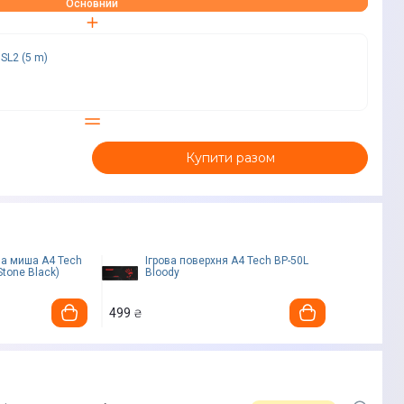
Основний
SL2 (5 m)
Купити разом
на миша A4 Tech
Ігрова поверхня A4 Tech BP-50L
tone Black)
Bloody
499
₴