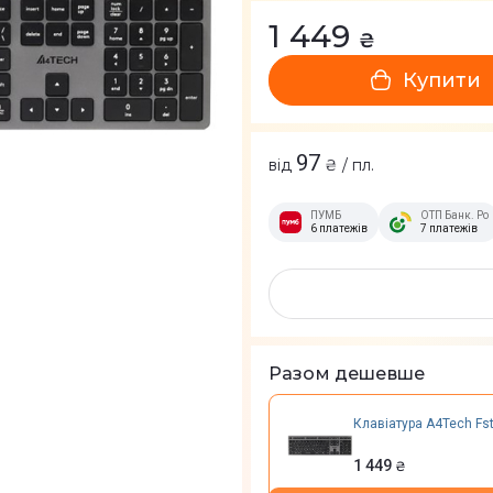
1 449
₴
Купити
97
від
₴ / пл.
ПУМБ
ОТП Банк. Ро
6 платежів
7 платежів
Разом дешевше
Клавіатура A4Tech Fst
1 449
₴