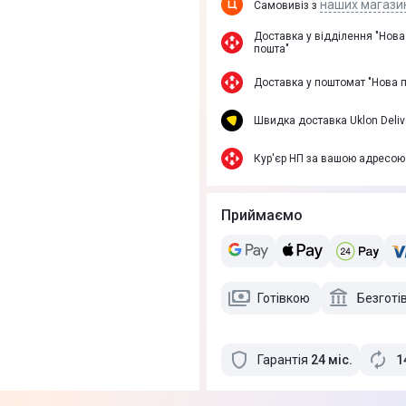
наших магази
Самовивіз з
Доставка у вiддiлення "Нова
пошта"
Доставка у поштомат "Нова 
Швидка доставка Uklon Deliv
Кур'єр НП за вашою адресою
Приймаємо
Готівкою
Безготі
Гарантія
24
міс
.
1