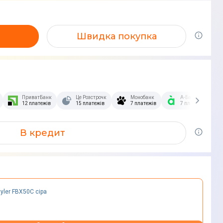
Швидка покупка
зстрочка Скибочка.
ПриватБанк
Це Розстрочка
Монобанк
А-Банк
12 платежів
15 платежів
7 платежів
7 платежів
В кредит
yler FBX50C сіра