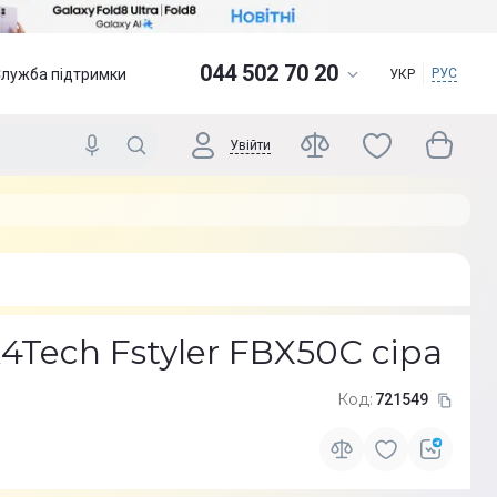
044 502 70 20
Служба підтримки
РУС
УКР
Увійти
4Tech Fstyler FBX50C сіра
Код:
721549