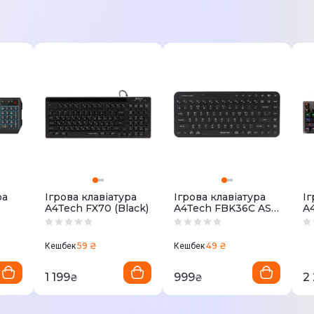
ра
Ігрова клавіатура
Ігрова клавіатура
Іг
A4Tech FX70 (Black)
A4Tech FBK36C AS
A
(Black)
сі
59 ₴
49 ₴
Кешбек
Кешбек
1 199
999
2
₴
₴