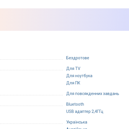
Бездротове
Для TV
Для ноутбука
Для ПК
Для повсякденних завдань
Bluetooth
USB адаптер 2,4ГГц
Українська