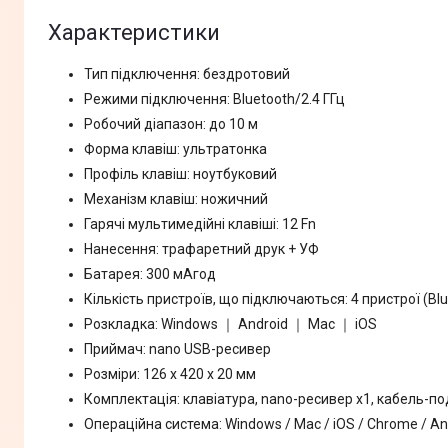
Характеристики
Тип підключення: бездротовий
Режими підключення: Bluetooth/2.4 ГГц
Робочий діапазон: до 10 м
Форма клавіш: ультратонка
Профіль клавіш: ноутбуковий
Механізм клавіш: ножичний
Гарячі мультимедійні клавіші: 12 Fn
Нанесення: трафаретний друк + УФ
Батарея: 300 мАгод
Кількість пристроїв, що підключаються: 4 пристрої (Blue
Розкладка: Windows ｜ Android ｜ Mac ｜ iOS
Приймач: nano USB-ресивер
Розміри: 126 х 420 х 20 мм
Комплектація: клавіатура, nano-ресивер x1, кабель-п
Операційна система: Windows / Mac / iOS / Chrome / A