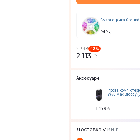
Смарт-стрічка Gosund 
949
₴
2 398
-
12
%
2 113
₴
Аксесуари
Ігрова комп'ютер
W60 Max Bloody (S
1 199
₴
Київ
Доставка у