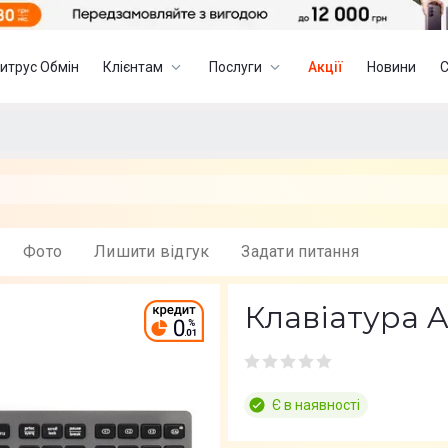
итрус Обмін
Клієнтам
Послуги
Акції
Новини
Фото
Лишити вiдгук
Задати питання
Клавіатура A
Є в наявності