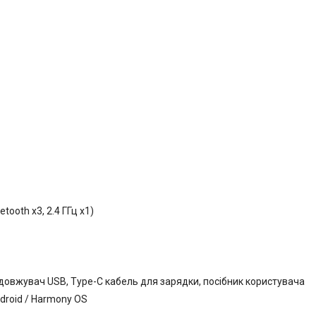
tooth x3, 2.4 ГГц х1)
одовжувач USB, Type-C кабель для зарядки, посібник користувача
ndroid / Harmony OS