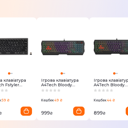
а клавіатура
Ігрова клавіатура
Ігрова клавіату
h Fstyler
A4Tech Bloody
A4Tech Bloody
C (Grey)
B140N чорний
B135N чорний
59 ₴
49 ₴
44 ₴
к
Кешбек
Кешбек
999
899
₴
₴
₴