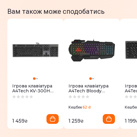
Вам також може сподобатись
Ігрова клавіатура
Ігрова клавіатура
Ігров
A4Tech KV-300H
A4Tech Bloody
A4Tec
USB (Grey+Black)
B310N чорний
FBX51
62 ₴
Кешбек
Кешбе
1 459
1 259
1 199
₴
₴