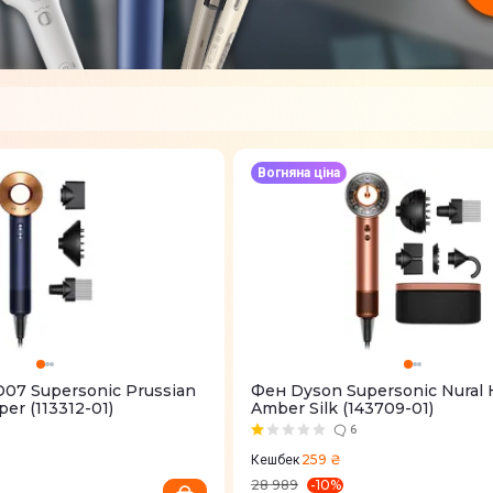
Вогняна ціна
07 Supersonic Prussian
Фен Dyson Supersonic Nural
er (113312-01)
Amber Silk (143709-01)
6
259 ₴
Кешбек
-
10
%
28 989