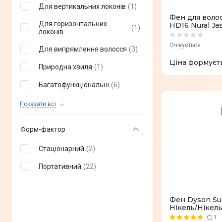
Для вертикальних локонів
(
1
)
Beurer
(
+
13
)
Фен для воло
Для горизонтальних
HD16 Nural J
(
1
)
Dreame
(
+
33
)
локонів
Очікується
MEDICA+
(
+
0
)
Для випрямлення волосся
(
3
)
Ціна формуєт
Bamix
(
+
0
)
Природна хвиля
(
1
)
Багатофункціональні
(
6
)
Для прикореневого обсягу
(
3
)
Показати всi
Укладання
(
4
)
Форм-фактор
Гладкі зачіски
(
3
)
Стаціонарний
(
2
)
Сушіння
(
17
)
Портативний
(
22
)
Для природної хвилі
(
3
)
Для великих локонів
(
1
)
Фен Dyson Su
Нікель/Нікел
Розгладжування
(
2
)
1