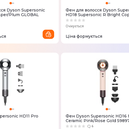
сся Dyson Supersonic
Фен для волосся Dyson Supe
asper/Plum GLOBAL
HD18 Supersonic R Bright Co
145427-01
Очікується
ься
Ціна формується
personic HD11 Pro
Фен Dyson Supersonic HD16 
ь
Ceramic Pink/Rose Gold 5989
6