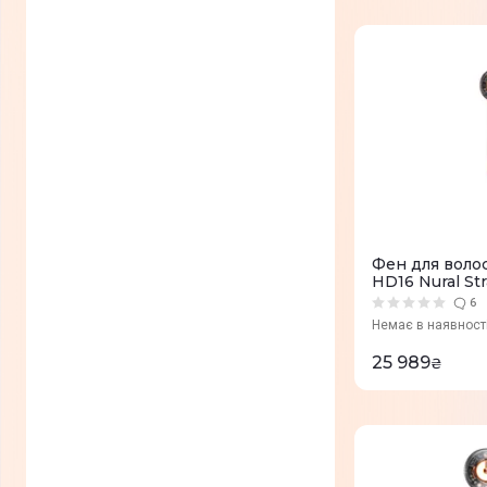
Підкручування кінчиків
(
0
)
Локони
(
0
)
Фен для воло
HD16 Nural Straight+Wavy (червоний
оксамит/золот
6
Немає в наявност
25 989
₴