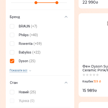
22 990
₴
Бренд
BRAUN
(
+
7
)
Philips
(
+
40
)
Rowenta
(
+
59
)
Babyliss
(
+
22
)
Dyson
(
25
)
Фен Dyson Sup
Lydsto
(
+
3
)
Ceramic Pink/
Показати всi
JIMMY
(
+
6
)
159 ₴
Кешбек
Стан
Xiaomi
(
+
27
)
15 989
₴
Новий
(
25
)
VALERA
(
+
56
)
Уцінка
(
0
)
Remington
(
+
59
)