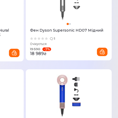
Nural
Фен Dyson Supersonic HD07 Мідний
k
5
Очікується
-
3
%
19 590
18 989
₴