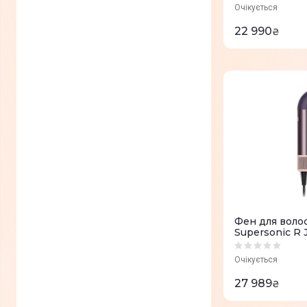
Для спіральної завивки
(
0
)
Очікується
22 990
₴
Об'єму
(
0
)
Для гофре
(
0
)
Завивка
(
0
)
Спіральні (вертикальні)
(
0
)
локони
Розчісування волосся
(
0
)
Видалення кінчиків, що
(
0
)
січуться.
Для голлівудських локонів
(
0
)
Фен для воло
Для спіральних
(
0
)
Supersonic R 
(вертикальних) локонів
Дитячий режим
(
0
)
Очікується
27 989
Для природної хвилі
(
0
)
₴