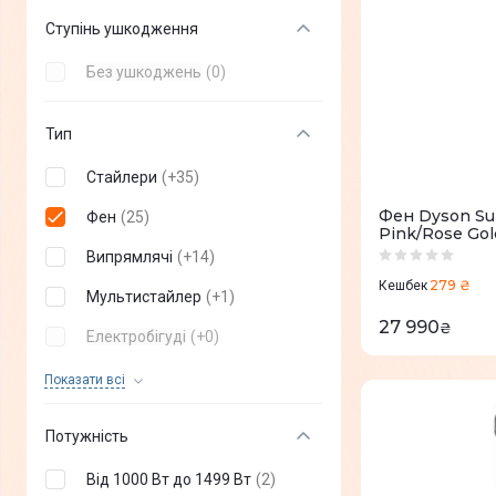
CECOTEC
(
+
30
)
Ступінь ушкодження
Soocas
(
+
2
)
Без ушкоджень
(
0
)
Mova
(
+
6
)
Тип
Yueli
(
+
1
)
Стайлери
(
+
35
)
Camry
(
+
3
)
Фен Dyson Su
Фен
(
25
)
Enchen
(
+
3
)
Pink/Rose Gold
Випрямлячі
(
+
14
)
DEERMA
(
+
6
)
279 ₴
Кешбек
Мультистайлер
(
+
1
)
Panasonic
(
+
4
)
27 990
₴
Електробігуді
(
+
0
)
Sonifer
(
+
2
)
Плойки
(
+
0
)
Показати всi
BROCK
(
+
3
)
Машинки для завивки
MPM
(
+
2
)
(
+
0
)
волосся
Потужність
Ufesa
(
+
8
)
Щітки-випрямлячі
(
+
0
)
Від 1000 Вт до 1499 Вт
(
2
)