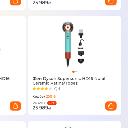
25 989
₴
 HD16
Фен Dyson Supersonic HD16 Nural
Ceramic Patina/Topaz
6
259 ₴
Кешбек
-
2
%
26 490
25 989
₴