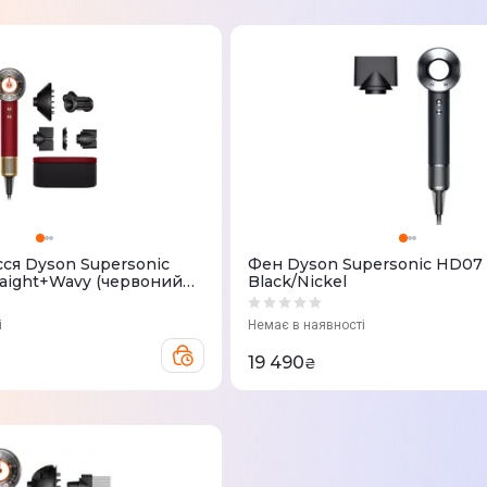
сся Dyson Supersonic
Фен Dyson Supersonic HD07
Black/Nickel
о) ДС493117-01
і
Немає в наявності
19 490
₴