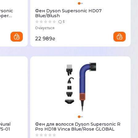
rsonic
Фен Dyson Supersonic HD07
pper
Blue/Blush
5
Очікується
22 989
₴
Nural
Фен для волосся Dyson Supersonic R
75-01
Pro HD18 Vinca Blue/Rose GLOBAL