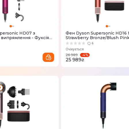
personic HD07 з
Фен Dyson Supersonic HD16 
 випрямлення - Фуксія
Strawberry Bronze/Blush Pin
6
Очікується
-
4
%
26 989
25 989
₴