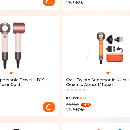
25 989
₴
ersonic Travel HD19
Фен Dyson Supersonic Nural
Rose Gold
Ceramic Apricot/Topaz
259 ₴
Кешбек
-
4
%
26 990
25 989
₴