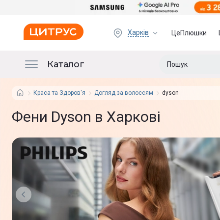
Харків
ЦеПлюшки
Каталог
Краса та Здоров'я
Догляд за волоссям
dyson
Фени Dyson в Харкові