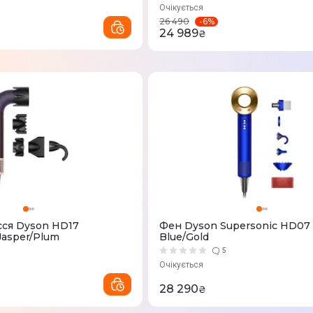
Очікується
-
6
%
26 490
24 989
₴
сся Dyson HD17
Фен Dyson Supersonic HD07 23.75K
Jasper/Plum
Blue/Gold
5
Очікується
28 290
₴