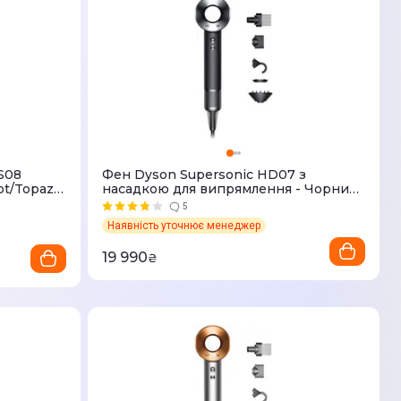
HS08
Фен Dyson Supersonic HD07 з
ot/Topaz
насадкою для випрямлення - Чорний
(+5 насадок)
5
Наявність уточнює менеджер
19 990
₴