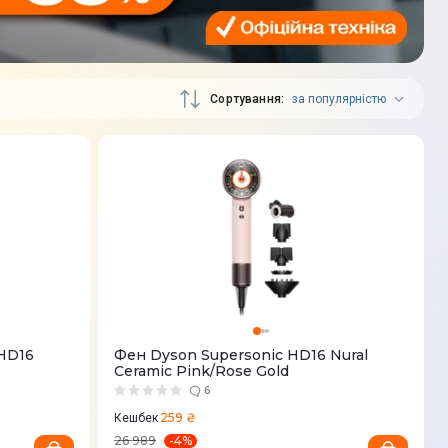
Сортування
за популярністю
 HD16
Фен Dyson Supersonic HD16 Nural
Ceramic Pink/Rose Gold
6
259 ₴
Кешбек
-
4
%
26 989