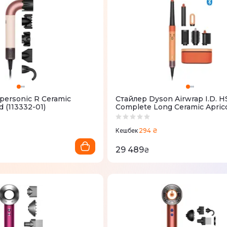
personic R Ceramic
Стайлер Dyson Airwrap I.D. 
 (113332-01)
Complete Long Ceramic Apric
257389-01
294 ₴
Кешбек
29 489
₴