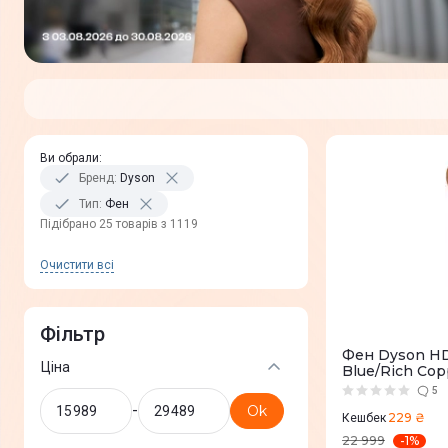
Ви обрали
:
Бренд
:
Dyson
Тип
:
Фен
Пiдiбрано 25 товарів з 1119
Очистити всi
Фільтр
Фен Dyson HD
Ціна
Blue/Rich Copp
5
-
Ok
229 ₴
Кешбек
-
1
%
22 999