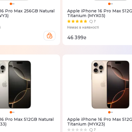
16 Pro Max 256GB Natural
Apple iPhone 16 Pro Max 512
WY3)
Titanium (MYX03)
7
і
Немає в наявності
46 399
₴
16 Pro Max 512GB Natural
Apple iPhone 16 Pro Max 512
33)
Titanium (MYX23)
7