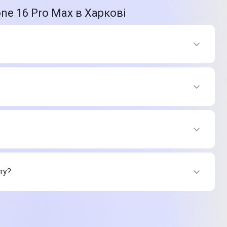
ne 16 Pro Max в Харкові
итрус
 Цитрус
ту?