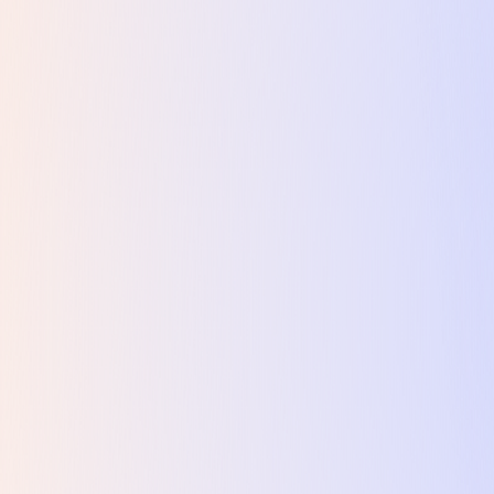
nePlus 15 16/512GB Infinite Black (EU)
-
56 999 ₴