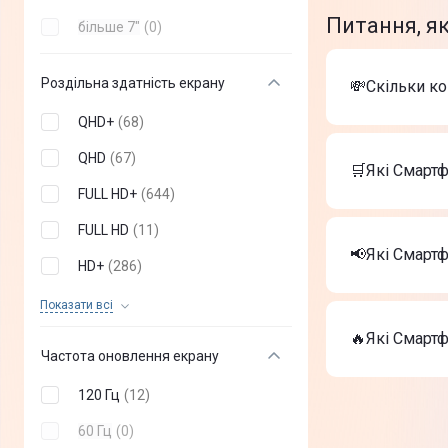
Питання, як
більше 7"
(
0
)
Роздільна здатність екрану
💸Скільки к
QHD+
(
68
)
Вартість тов
QHD
(
67
)
Apple iPho
🛒Які Смартф
Apple iPho
FULL HD+
(
644
)
Смартфон O
Найкращі Сма
FULL HD
(
11
)
Apple iPho
📢Які Смарт
HD+
(
286
)
Apple iPho
Смартфон O
На сьогодні
HD
(
18
)
Показати всi
Apple iPho
🔥Які Смартф
Apple iPho
Частота оновлення екрану
Смартфон O
ТОП-3 дороги
120 Гц
(
12
)
Apple iPho
60 Гц
(
0
)
Apple iPho