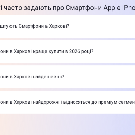
і часто задають про Смартфони Apple IPho
оштують Смартфони в Харкові?
арів в категорії Смартфони в Харкові в інтернет-магазині Ц
ne 17 Pro Max 256GB Silver (MFYM4)
-
66 999 ₴
они в Харкові краще купити в 2026 році?
ne Air 256GB Sky Blue (MG2P4)
-
46 999 ₴
nePlus 15 16/512GB Infinite Black (EU)
-
56 999 ₴
ртфони в Харкові в 2026 році на думку інтернет-магазину
ne 17 Pro Max 256GB Silver (MFYM4)
-
66 999 ₴
фони в Харкові найдешевші?
ne Air 256GB Sky Blue (MG2P4)
-
46 999 ₴
nePlus 15 16/512GB Infinite Black (EU)
-
56 999 ₴
 найдешевші Смартфони в Харкові
ne 17 Pro Max 256GB Silver (MFYM4)
-
66 999 ₴
они в Харкові найдорожчі і відносяться до преміум сегмен
ne Air 256GB Sky Blue (MG2P4)
-
46 999 ₴
nePlus 15 16/512GB Infinite Black (EU)
-
56 999 ₴
х товарів з категорії Смартфони в Харкові в Цитрусі
ne 17 Pro Max 256GB Silver (MFYM4)
-
66 999 ₴
ne Air 256GB Sky Blue (MG2P4)
-
46 999 ₴