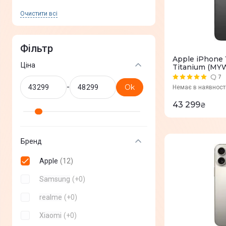
Очистити всi
Фільтр
Apple iPhone 
Ціна
Titanium (MY
7
-
Ok
Немає в наявност
43 299
₴
Бренд
Apple
(
12
)
Samsung
(
+
0
)
realme
(
+
0
)
Xiaomi
(
+
0
)