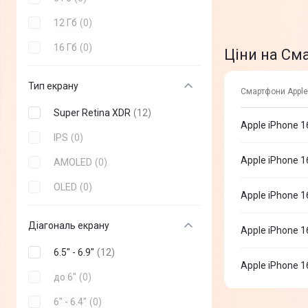
iPhone 14 Plus
(
+
18
)
12 Гб
(
0
)
iPhone 11
(
+
12
)
16 Гб
(
0
)
Ціни на Сма
iPhone 12
(
+
18
)
Тип екрану
Смартфони Apple 
iPhone SE 2022
(
+
9
)
Super Retina XDR
(
12
)
iPhone 13 Mini
(
+
18
)
Apple iPhone 
IPS
(
0
)
iPhone 13 Pro Max
(
+
20
)
Apple iPhone 
AMOLED
(
0
)
iPhone 13 Pro
(
+
20
)
OLED
(
0
)
iPhone 12 Pro Max
(
+
12
)
Apple iPhone 1
iPhone 11 Pro Max
(
+
12
)
Діагональ екрану
Apple iPhone 1
iPhone 12 Pro
(
+
12
)
6.5" - 6.9"
(
12
)
Apple iPhone 1
до 6"
(
0
)
6" - 6.4"
(
0
)