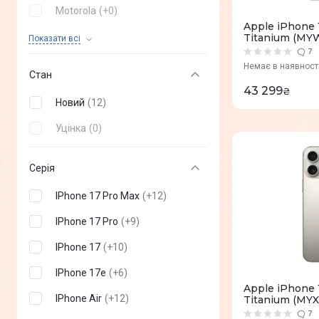
Motorola
(
+
0
)
Apple iPhone 
OPPO
(
+
0
)
Titanium (MY
Показати всi
7
OnePlus
(
+
0
)
Немає в наявност
Стан
Poco
(
+
0
)
43 299
₴
Новий
(
12
)
Infinix
(
+
0
)
Уцінка
(
0
)
TECNO mobile
(
+
0
)
Nothing Phone
(
+
0
)
Серія
Sony
(
+
0
)
IPhone 17 Pro Max
(
+
12
)
Vertu
(
+
0
)
IPhone 17 Pro
(
+
9
)
Sigma
(
+
0
)
IPhone 17
(
+
10
)
DOOGEE
(
+
0
)
IPhone 17e
(
+
6
)
Apple iPhone 
ZTE
(
+
0
)
IPhone Air
(
+
12
)
Titanium (MYX
7
Oukitel
(
+
0
)