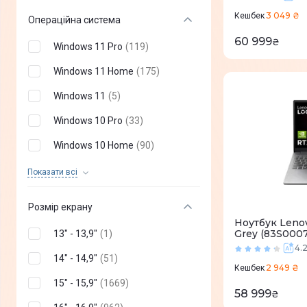
Thomson
(
0
)
3 049 ₴
Кешбек
Операційна система
Vinga
(
0
)
60 999
₴
Windows 11 Pro
(
119
)
Durabook
(
0
)
Windows 11 Home
(
175
)
Pixus
(
0
)
Windows 11
(
5
)
AGN
(
0
)
Windows 10 Pro
(
33
)
CHUWI INNOVATION LIMITED
(
0
)
Windows 10 Home
(
90
)
realme
(
0
)
Ubuntu
(
2
)
Показати всi
Linux
(
91
)
Розмір екрану
Без ОС
(
2685
)
Ноутбук Leno
Grey (83S000
13" - 13,9"
(
1
)
Windows 10
(
0
)
4.
14" - 14,9"
(
51
)
2 949 ₴
MacOS Tahoe
(
0
)
Кешбек
15" - 15,9"
(
1669
)
58 999
MacOS Sequoia
(
0
)
₴