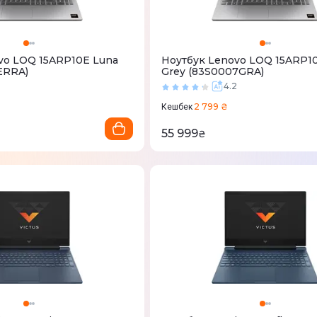
vo LOQ 15ARP10E Luna
Ноутбук Lenovo LOQ 15ARP1
ERRA)
Grey (83S0007GRA)
3
4.2
2 799 ₴
Кешбек
55 999
₴