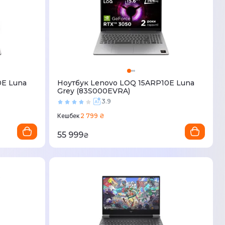
0E Luna
Ноутбук Lenovo LOQ 15ARP10E Luna
Grey (83S000EVRA)
3.9
2 799 ₴
Кешбек
55 999
₴