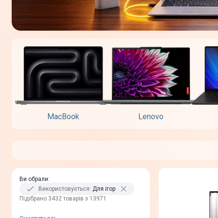
MacBook
Lenovo
Ви обрали
:
Використовується
:
Для ігор
Пiдiбрано 3432 товарів з 13971