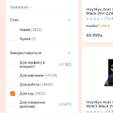
MSI
(
314
)
Показати всi
Ноутбук Acer 
Black (NH.QZ
Dream Machines
(
444
)
4.
Стан
Gigabyte
(
37
)
3 499 ₴
Кешбек
Новий
(
3425
)
Mechrevo
(
2
)
69 999
₴
Уцінка
(
5
)
Xiaomi
(
1
)
Huawei
(
1
)
Використовується
Apple
(
0
)
Для серфінгу в
(
+
1782
)
інтернеті
Microsoft
(
0
)
Для навчання
(
+
4124
)
2E
(
0
)
Для роботи
(
+
8445
)
Prestigio
(
0
)
Для ігор
(
3432
)
Honor
(
0
)
Ноутбук Acer N
Для створення
(
+
1471
)
R5W3 Black (
Haier
(
0
)
креативу
4.