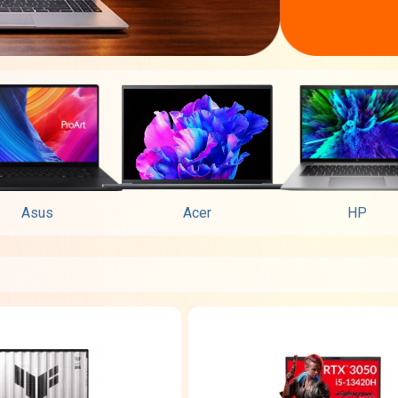
Asus
Acer
HP