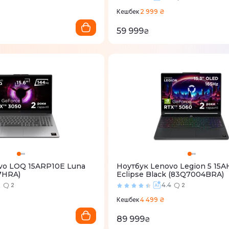
2 999 ₴
Кешбек
59 999
₴
vo LOQ 15ARP10E Luna
Ноутбук Lenovo Legion 5 15A
7HRA)
Eclipse Black (83Q7004BRA)
2
4.4
2
2
4 499 ₴
Кешбек
89 999
₴