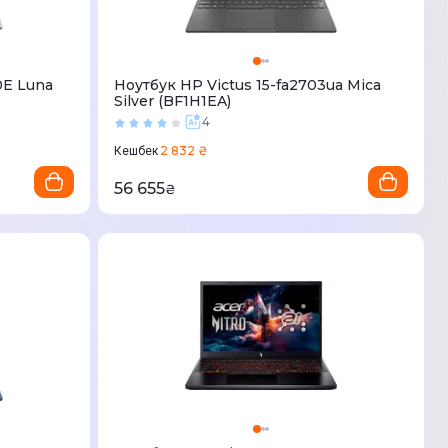
0E Luna
Ноутбук HP Victus 15-fa2703ua Mica
Silver (BF1H1EA)
4
2 832 ₴
Кешбек
56 655
₴