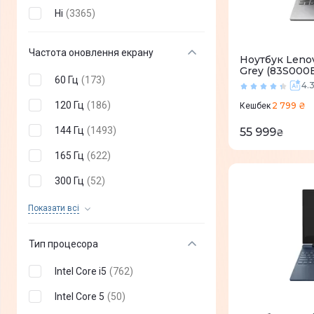
Ні
(
3365
)
3024 х 1964
(
0
)
3840 x 1200
(
0
)
Частота оновлення екрану
Ноутбук Leno
2240 x 1400
(
0
)
Grey (83S000
60 Гц
(
173
)
4.
3072 x 1440
(
0
)
120 Гц
(
186
)
2 799 ₴
Кешбек
3456 х 2160
(
0
)
144 Гц
(
1493
)
55 999
₴
3456 х 2234
(
0
)
165 Гц
(
622
)
3240 x 2160
(
0
)
300 Гц
(
52
)
3300 x 2200
(
0
)
360 Гц
(
9
)
Показати всi
250 Гц
(
14
)
Тип процесора
180 Гц
(
55
)
Intel Core i5
(
762
)
200 Гц
(
4
)
Intel Core 5
(
50
)
240 Гц
(
447
)