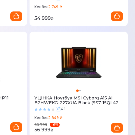
2 749 ₴
Кешбек
54 999
₴
HP11
УЦІНКА Ноутбук MSI Cyborg A15 AI
B2HWEKG-227XUA Black (9S7-15QL42-
227)
4.1
2 849 ₴
Кешбек
-
6
%
60 799
56 999
₴