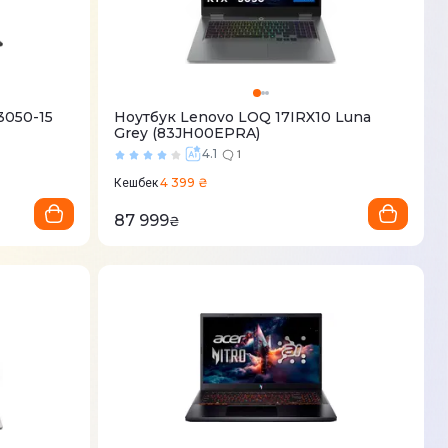
3050-15
Ноутбук Lenovo LOQ 17IRX10 Luna
Grey (83JH00EPRA)
4.1
1
4 399 ₴
Кешбек
87 999
₴