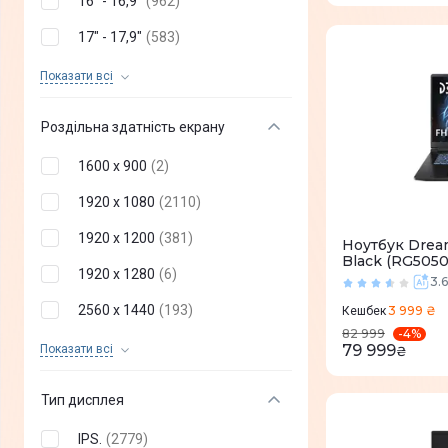
16" - 16,9"
(
962
)
MacOS Sonoma
(
0
)
17" - 17,9"
(
583
)
macOS Ventura
(
0
)
18" - 18,9"
(
145
)
Показати всi
macOS Monterey
(
0
)
До 13"
(
0
)
macOS Big Sur
(
0
)
Роздільна здатність екрану
Chrome OS
(
0
)
1600 x 900
(
2
)
1920 x 1080
(
2110
)
1920 x 1200
(
381
)
Ноутбук Drea
Black (RG5050
1920 x 1280
(
6
)
3.6
2560 x 1440
(
193
)
3 999 ₴
Кешбек
-
4
%
82 999
2880 x 1620
(
18
)
79 999
Показати всi
₴
3200 x 2000
(
26
)
Тип дисплея
2560 x 1600
(
566
)
IPS.
(
2779
)