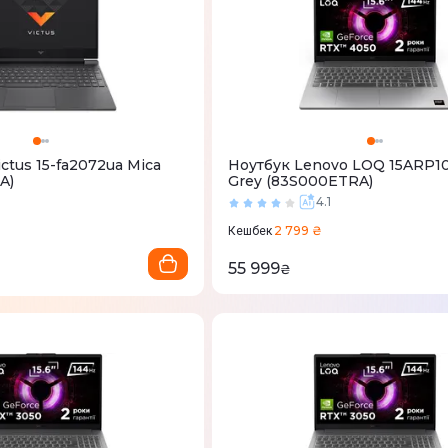
ctus 15-fa2072ua Mica
Ноутбук Lenovo LOQ 15ARP1
A)
Grey (83S000ETRA)
3
4.1
2 799 ₴
Кешбек
55 999
₴