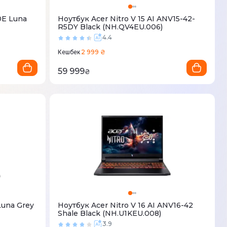
0E Luna
Ноутбук Acer Nitro V 15 AI ANV15-42-
R5DY Black (NH.QV4EU.006)
4.4
2 999 ₴
Кешбек
59 999
₴
Luna Grey
Ноутбук Acer Nitro V 16 AI ANV16-42
Shale Black (NH.U1KEU.008)
3.9