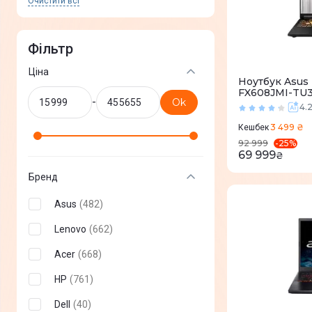
Очистити всi
Фільтр
Ціна
Ноутбук Asus
FX608JMI-TU3
-
Ok
(90NR0NB1-M
4.
3 499 ₴
Кешбек
-
25
%
92 999
69 999
₴
Бренд
Asus
(
482
)
Lenovo
(
662
)
Acer
(
668
)
HP
(
761
)
Dell
(
40
)