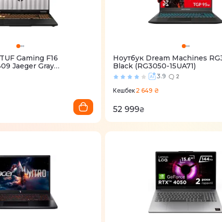
 TUF Gaming F16
Ноутбук Dream Machines RG
09 Jaeger Gray
Black (RG3050-15UA71)
00H80)
2
3.9
2
2 649 ₴
Кешбек
52 999
₴