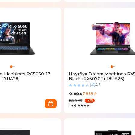
m Machines RG5050-17
Ноутбук Dream Machines RX5
-17UA28)
Black (RX5070Ti-18UA26)
4.5
7 999 ₴
Кешбек
-
4
%
165 999
159 999
₴