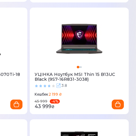
070Ti-18
УЦІНКА Ноутбук MSI Thin 15 B13UC
Black (9S7-16R831-3038)
3.8
2 199 ₴
Кешбек
-
4
%
45 999
43 999
₴