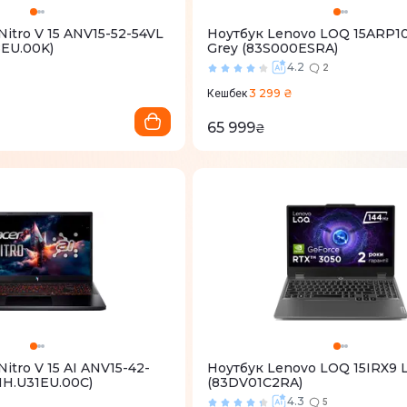
Nitro V 15 ANV15-52-54VL
Ноутбук Lenovo LOQ 15ARP1
8EU.00K)
Grey (83S000ESRA)
3
4.2
2
3 299 ₴
Кешбек
65 999
₴
itro V 15 AI ANV15-42-
Ноутбук Lenovo LOQ 15IRX9 
NH.U31EU.00C)
(83DV01C2RA)
3
4.3
5