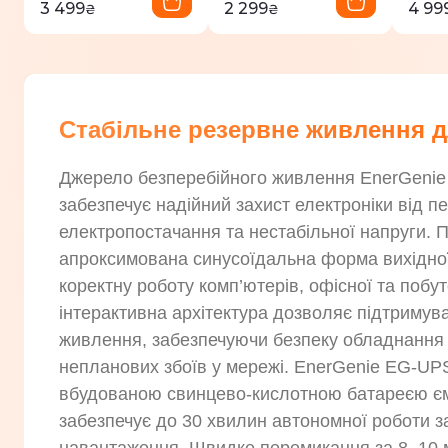
3 499
2 299
4 99
₴
₴
Стабільне резервне живлення д
Джерело безперебійного живлення EnerGeni
забезпечує надійний захист електроніки від п
електропостачання та нестабільної напруги. П
апроксимована синусоїдальна форма вихідної
коректну роботу комп’ютерів, офісної та побуто
інтерактивна архітектура дозволяє підтримув
живлення, забезпечуючи безпеку обладнання н
непланових збоїв у мережі. EnerGenie EG-U
вбудованою свинцево-кислотною батареєю ємн
забезпечує до 30 хвилин автономної роботи з