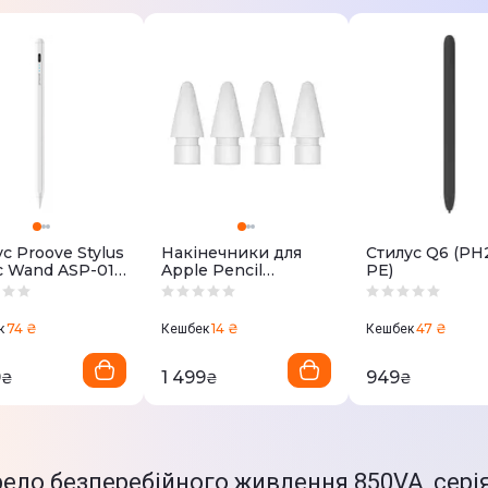
4
З апроксимованою синусоїдою
Без USB-роз'єму
Schuko
165 В
275 В
с Proove Stylus
Накiнечники для
Стилус Q6 (PH
c Wand ASP-01
Apple Pencil
PE)
e Version
(MLUN2ZM/A) 4 шт.
74 ₴
14 ₴
47 ₴
к
Кешбек
Кешбек
185 х 280 х 95 мм
9
1 499
949
₴
₴
₴
5,6 кг
Джерело ; кабель живлення; інст
ело безперебійного живлення 850VA, серія