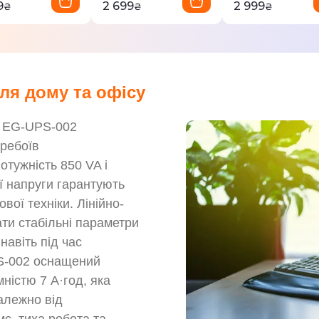
9
2 699
2 999
₴
₴
₴
ля дому та офісу
e EG-UPS-002
еребоїв
отужність 850 VA і
 напруги гарантують
вої техніки. Лінійно-
ати стабільні параметри
авіть під час
PS-002 оснащений
істю 7 А·год, яка
алежно від