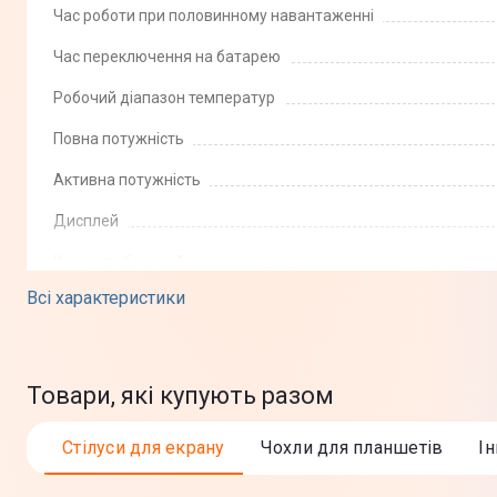
Час роботи при половинному навантаженні
Час переключення на батарею
Робочий діапазон температур
Повна потужність
Активна потужність
Дисплей
Кількість батарей
Всі характеристики
Час повної зарядки батареї
Рівень шуму
Додаткова інформація
Товари, які купують разом
Стілуси для екрану
Чохли для планшетів
І
Роз'єми і інтерфейси