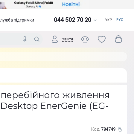
044 502 70 20
Служба підтримки
РУС
УКР
Увійти
перебійного живлення
 Desktop EnerGenie (EG-
Код:
784749