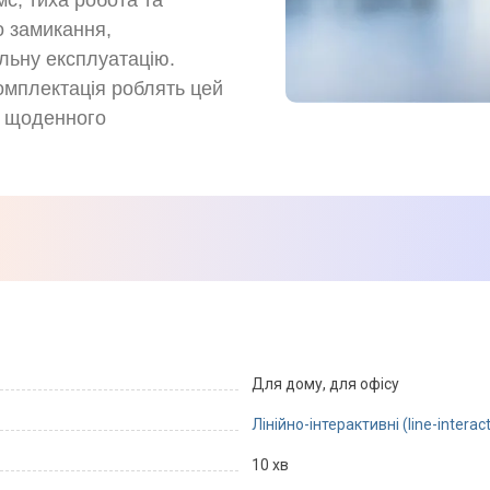
с, тиха робота та
о замикання,
льну експлуатацію.
омплектація роблять цей
я щоденного
Для дому, для офісу
Лінійно-інтерактивні (line-interact
10 хв