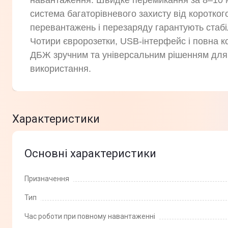
навантаження. Швидке перемикання за 8–10 м
система багаторівневого захисту від коротког
перевантажень і перезаряду гарантують стабі
Чотири євророзетки, USB-інтерфейс і повна к
ДБЖ зручним та універсальним рішенням дл
використання.
Характеристики
Основні характеристики
Призначення
Тип
Час роботи при повному навантаженні