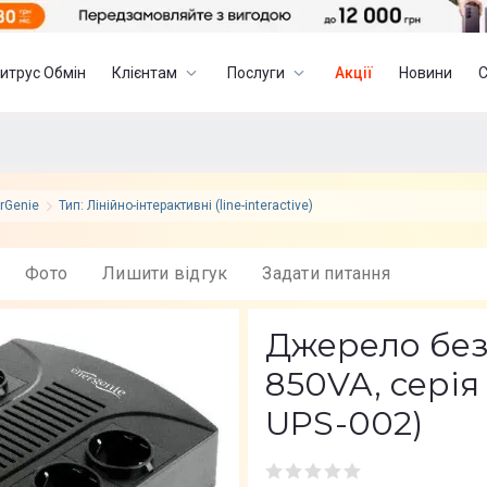
итрус Обмін
Клієнтам
Послуги
Акції
Новини
rGenie
Тип: Лінійно-інтерактивні (line-interactive)
Фото
Лишити вiдгук
Задати питання
Джерело без
850VA, серія
UPS-002)