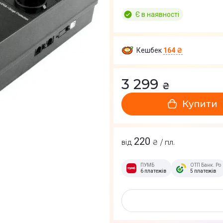
Є в наявності
Кешбек
164 ₴
3 299
₴
Купити
220
від
₴ / пл.
ПУМБ
ОТП Банк. Ро
6 платежів
5 платежів