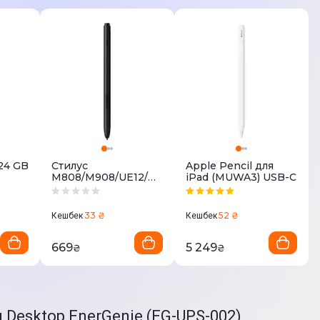
24 GB
Стилус
Apple Pencil для
M808/M908/UE12/UE
iPad (MUWA3) USB-C
12Plus
33 ₴
52 ₴
Кешбек
Кешбек
669
5 249
₴
₴
рукція; гарантійний талон; USB кабель, CD-диск з ПЗ
 Desktop EnerGenie (EG-UPS-002)