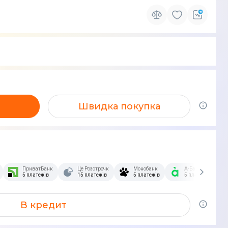
Швидка покупка
зстрочка Скибочка.
ПриватБанк
Це Розстрочка
Монобанк
А-Банк
5 платежів
15 платежів
5 платежів
5 платежів
В кредит