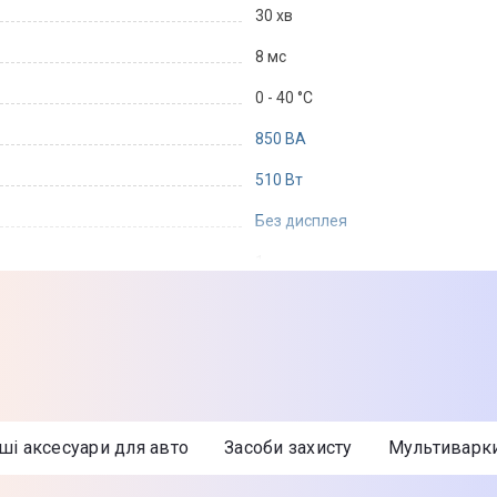
30 хв
8 мс
0 - 40 °C
850 ВА
510 Вт
Без дисплея
1
8 год
45 дБ
Цей ДБЖ призначений для коротк
замикання, захист від перевант
нші аксесуари для авто
Засоби захисту
Мультиварк