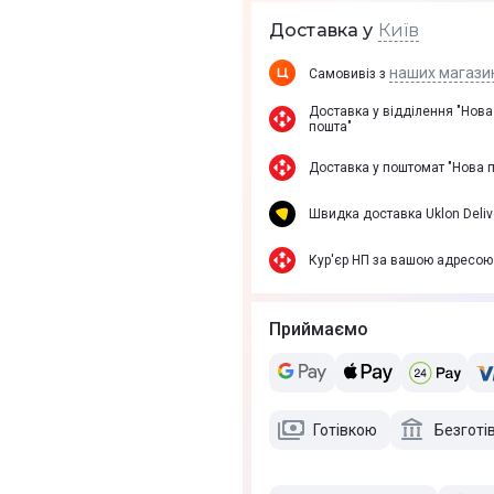
Київ
Доставка у
наших магази
Самовивіз з
Доставка у вiддiлення "Нова
пошта"
Доставка у поштомат "Нова 
Швидка доставка Uklon Deliv
Кур'єр НП за вашою адресою
Приймаємо
Готівкою
Безготі