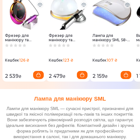
Фрезер для
Фрезер для
Лампа для
В
манікюру та
манікюру та
манікюру SML S8-
м
педикюру SML Nail
педикюру SML Nail
White
65
Sander M19 (Yellow)
Sander M21 (White)
126 ₴
123 ₴
107 ₴
Кешбек
Кешбек
Кешбек
К
2 539
2 479
2 159
1
₴
₴
₴
Лампа для манікюру SML
Лампи для манікюру SML — сучасні пристрої, призначені для
швидкої та якісної полімеризації гель-лаків та інших покриттів.
Вони забезпечують рівномірний розподіл світла, що гарантує
ідеальне висихання без дефектів. Компактний дизайн і зручна
форма роблять їх придатними як для професійного
використання в салоні, так і для домашнього манікюру.