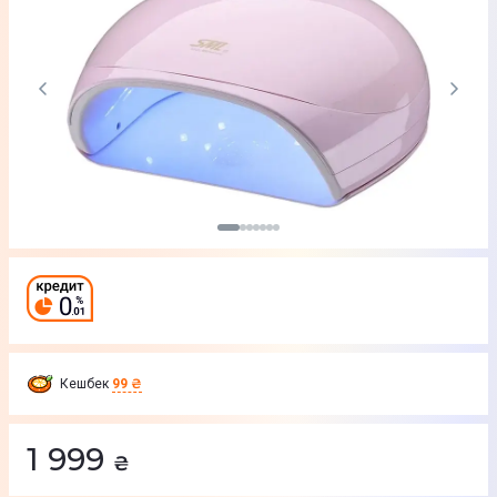
Кешбек
99 ₴
1 999
₴