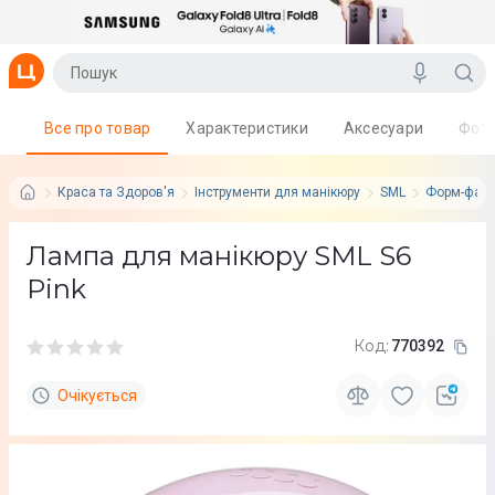
Все про товар
Характеристики
Аксесуари
Фот
Краса та Здоров'я
Інструменти для манікюру
SML
Форм-факт
Лампа для манікюру SML S6
Pink
Код:
770392
Очікується