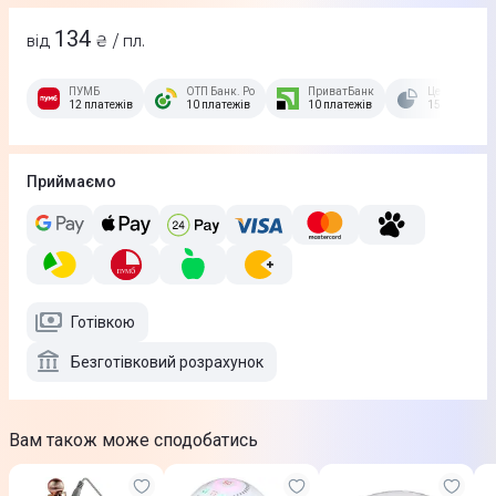
134
від
₴ / пл.
ПУМБ
ОТП Банк. Розстрочка Скибочка.
ПриватБанк
Це Розстроч
12 платежів
10 платежів
10 платежів
15 платежів
Приймаємо
Готівкою
Безготівковий розрахунок
Вам також може сподобатись