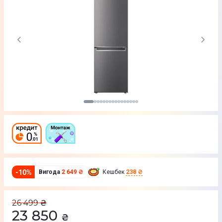
-
10
%
Вигода
2 649 ₴
Кешбек
238 ₴
26 499
₴
23 850
₴