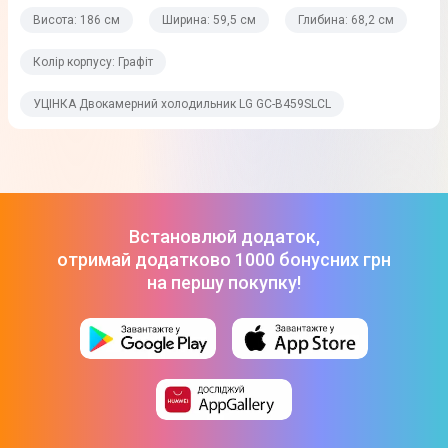
Висота: 186 см
Ширина: 59,5 см
Глибина: 68,2 см
107 л
Колір корпусу: Графіт
Система охолодження морозильної камери
Total No Frost
УЦІНКА Двокамерний холодильник LG GC-B459SLCL
Потужність заморожування
12 кг/добу
Кількість відділень
3
Встановлюй додаток,
отримай додатково 1000 бонусних грн
Система розморожування морозильної камери
на першу покупку!
No Frost
Фізичні характеристики
Стан
Уцінка