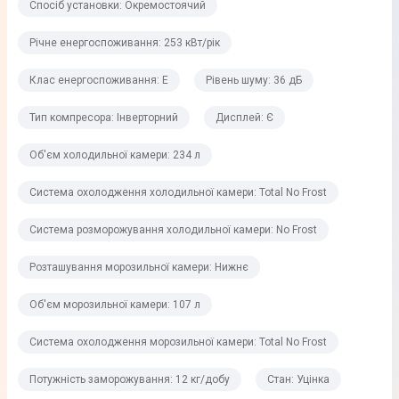
Спосіб установки: Окремостоячий
Система охолодження холодильної камери
Річне енергоспоживання: 253 кВт/рік
Total No Frost
Клас енергоспоживання: E
Рівень шуму: 36 дБ
Система розморожування холодильної камери
Тип компресора: Інверторний
Дисплей: Є
No Frost
Дверні корзини
Об'єм холодильної камери: 234 л
3 шт
Система охолодження холодильної камери: Total No Frost
Полка для пляшок
Система розморожування холодильної камери: No Frost
У дверях
Розташування морозильної камери: Нижнє
Морозильне відділення
Об'єм морозильної камери: 107 л
Розташування морозильної камери
Система охолодження морозильної камери: Total No Frost
Нижнє
Потужність заморожування: 12 кг/добу
Стан: Уцінка
Об'єм морозильної камери