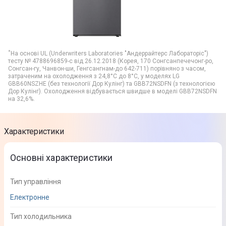
*
На основі UL (Underwriters Laboratories "Андеррайтерс Лабораторіс")
тесту № 4788696859-c від 26.12.2018 (Корея, 170 Сонгсанпечечонг-ро,
Сонгсан-гу, Чанвон-ши, Генгсангнам-до 642-711) порівняно з часом,
затраченим на охолодження з 24,8°С до 8°С, у моделях LG
GBB60NSZHE (без технології Дор Кулінг) та GBB72NSDFN (з технологією
Дор Кулінг). Охолодження відбувається швидше в моделі GBB72NSDFN
на 32,6%.
Характеристики
Основні характеристики
Тип управління
Електронне
Тип холодильника