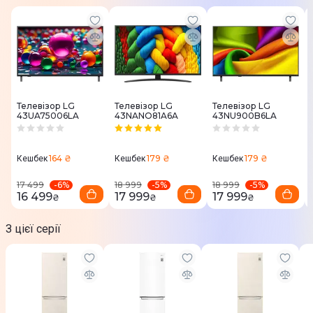
Дверні кошики для об'ємних пляшок.
Прихована горизонтальна ручка
Висувні контейнери - 1
Прозорі дверні кошики - 3
Тип дисплею: Внутрішній LED
Полиці із загартованого скла - 3
Телевізор LG
Телевізор LG
Телевізор LG
43UA75006LA
43NANO81A6A
43NU900B6LA
Додаткові характеристики
164 ₴
179 ₴
179 ₴
Кешбек
Кешбек
Кешбек
Річне енергоспоживання
-
6
%
-
5
%
-
5
%
17 499
18 999
18 999
253 кВт/рік
16 499
17 999
17 999
₴
₴
₴
Клас енергоспоживання
З цієї серії
E
Кліматичний клас
T