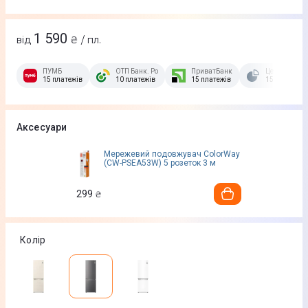
1 590
від
₴ / пл.
ПУМБ
ОТП Банк. Розстрочка Скибочка.
ПриватБанк
Це Розстроч
15 платежів
10 платежів
15 платежів
15 платежів
Аксесуари
Мережевий подовжувач ColorWay
(CW-PSEA53W) 5 розеток 3 м
299
₴
Колір