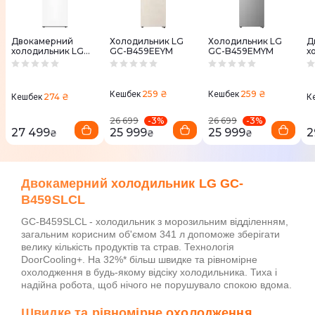
Двокамерний
Холодильник LG
Холодильник LG
Д
холодильник LG
GC-B459EEYM
GC-B459EMYM
х
GC-B459SQCL
G
D
259 ₴
259 ₴
Кешбек
Кешбек
274 ₴
Кешбек
К
-
3
%
-
3
%
26 699
26 699
27 499
25 999
25 999
2
₴
₴
₴
Двокамерний холодильник LG GC-
B459SLCL
GC-B459SLCL - холодильник з морозильним відділенням,
загальним корисним об'ємом 341 л допоможе зберігати
велику кількість продуктів та страв. Технологія
DoorCooling+. На 32%* більш швидке та рівномірне
охолодження в будь-якому відсіку холодильника. Тиха і
надійна робота, щоб нічого не порушувало спокою вдома.
Швидке та рівномірне охолодження