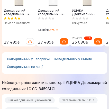
Рівень шуму
36 дБ
Двокамерний
Двокамерний
УЦІНКА
Д
холодильник LG
холодильник LG
Двокамерний
х
Тип компресора
GC-B459SECL
GC-B459SQCL
холодильник LG
G
GC-B459SECL
Немає в наявності
Очікується
Н
Інверторний
274 ₴
Кешбек
Кількість компресорів
-
9
%
25 499
1
27 499
27 499
23 090
2
₴
₴
₴
Дисплей
Є
Холодильники у Запоріжжі
Холодильники у Львові
Холодильники по акції
Хладагент
R-600a
Найпопулярніші запити в категорії УЦІНКА Двокамерний
Холодильне відділення
холодильник LG GC-B459SLCL
Об'єм холодильної камери
Тип холодильника: Двокамерні
Загальний об'єм: 341 л
234 л