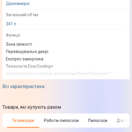
Двокамерні
Загальний об'єм
341 л
Функції
Зона свіжості
Перевішувальні двері
Експрес заморозка
Технологія DoorCooling+
Інтелектуальна система діагностики Smart Diagnosis™
Багатопотокова система охолодження Multiflow
Всі характеристики
Освітлення (LED)
Спосіб установки
Товари, які купують разом
Окремостоячий
Додаткова інформація
Телевізори
Роботи-пилососи
Пилососи
Догля
Лоток для яєць