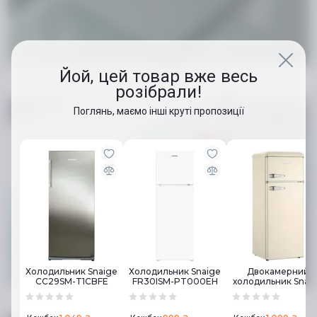
Йой, цей товар вже весь
розібрали!
Поглянь, маємо інші круті пропозиції
Холодильник Snaige
Холодильник Snaige
Двокамерний
CC29SM-T1CBFE
FR30ISM-PT000EH
холодильник Snai
FR24SM-PRC30E