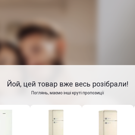
Йой, цей товар вже весь розібрали!
Поглянь, маємо інші круті пропозиції