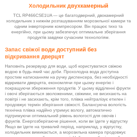
Холодильник двухкамерный
TCL RP466CSE1UA — це багатодверний, двокамерний
холодильник з нижнім розташуванням морозильної камери та
одним інверторним компресором. Він працює тихо та
енергійно, при цьому забезпечує оптимальне зберігання
продуктів завдяки сучасним технологіям.
Запас свіжої води доступний без
відкривання дверцят
Наповніть резервуар для води, щоб користуватися свіжою
водою в будь-який час доби. Прохолодна вода доступна
простим натисканням на ручку диспенсера, без необхідності
відкривати дверцята, економлячи при цьому енергію і
покращуючи збереження продуктів. У цьому відділенні фрукти
і овочі зберігаються зволоженими, свіжими, не висихають на
повітрі і не засихають, крім того, плівка нейтралізує етилен і
продовжує термін зберігання свіжості. Балансуюча вологість
технічна плівка надійно утримує вологу, автоматично
підтримуючи оптимальний рівень вологості для овочів і
фруктів. Енергозберігаюче рішення, коли ви їдете у відпустку
Якщо ви їдете на тривалий період, наприклад, у відпустку,
холодильник вимикається, а морозильна камера продовжує