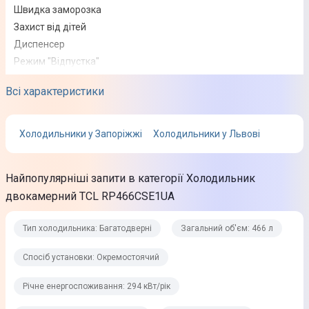
Швидка заморозка
Захист від дітей
Диспенсер
Режим "Відпустка"
Спосіб установки
Всі характеристики
Окремостоячий
Холодильники у Запоріжжі
Холодильники у Львові
Додаткові характеристики
Найпопулярніші запити в категорії Холодильник
Річне енергоспоживання
двокамерний TCL RP466CSE1UA
294 кВт/рік
Клас енергоспоживання
Тип холодильника: Багатодверні
Загальний об'єм: 466 л
A++
Спосіб установки: Окремостоячий
Кліматичний клас
Річне енергоспоживання: 294 кВт/рік
N-SN-ST-T