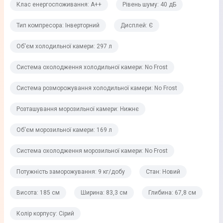
Клас енергоспоживання: A++
Рівень шуму: 40 дБ
Рівень шуму
40 дБ
Тип компресора: Інверторний
Дисплей: Є
Тип компресора
Об'єм холодильної камери: 297 л
Інверторний
Система охолодження холодильної камери: No Frost
Кількість компресорів
Система розморожування холодильної камери: No Frost
1
Розташування морозильної камери: Нижнє
Дисплей
Є
Об'єм морозильної камери: 169 л
Хладагент
Система охолодження морозильної камери: No Frost
R-600a
Потужність заморожування: 9 кг/добу
Стан: Новий
Холодильне відділення
Висота: 185 см
Ширина: 83,3 см
Глибина: 67,8 см
Колір корпусу: Сірий
Об'єм холодильної камери