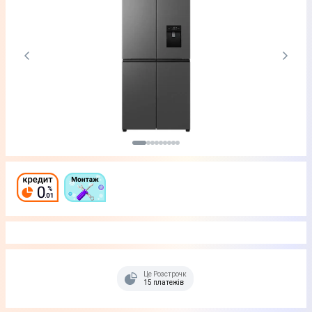
Це Розстрочка
15 платежів