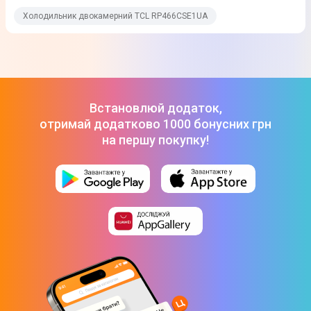
297 л
Холодильник двокамерний TCL RP466CSE1UA
Система охолодження холодильної камери
No Frost
Система розморожування холодильної камери
No Frost
Встановлюй додаток,
отримай додатково 1000 бонусних грн
Дверні корзини
на першу покупку!
6 шт
Полка для пляшок
У дверях
Морозильне відділення
Розташування морозильної камери
Нижнє