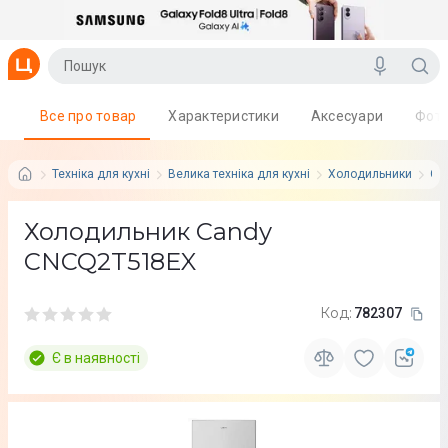
Все про товар
Характеристики
Аксесуари
Фот
Техніка для кухні
Велика техніка для кухні
Холодильники
Ca
Холодильник Candy
CNCQ2T518EX
Код:
782307
Є в наявності