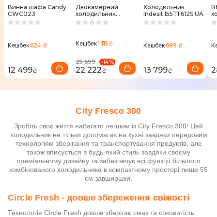
Винна шафа Candy
Двокамерний
Холодильник
В
CWC023
холодильник
Indesit I55T1 612S UA
х
Gorenje
W
NRK6202EXL4
W
1 111 ₴
Кешбек
624 ₴
689 ₴
Кешбек
Кешбек
К
-
14
%
25 699
12 499
22 222
13 799
2
₴
₴
₴
City Fresco 300
Зробіть своє життя набагато легшим із City Fresco 300! Цей
холодильник не тільки допомагає на кухні завдяки передовим
технологіям зберігання та транспортування продуктів, але
також вписується в будь-який стиль завдяки своєму
преміальному дизайну та забезпечує всі функції більшого
комбінованого холодильника в компактному просторі лише 55
см завширшки.
Circle Fresh - довше збереження свіжості
Технологія Circle Fresh довше зберігає смак та соковитість