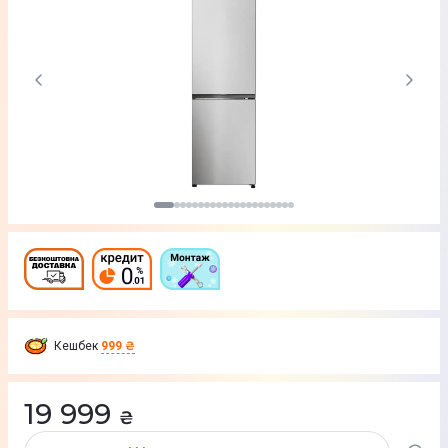
Кешбек
999 ₴
19 999
₴