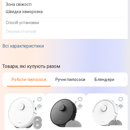
Зона свіжості
Швидка заморозка
Спосіб установки
Окремостоячий
Додаткова інформація
Всі характеристики
Наявність двох камер
Матеріал полиць: Загартоване скло
Товари, які купують разом
Приховані дверні ручки
Нульова камера
Роботи-пилососи
Ручні пилососи
Блендери
М
Двері, що переважуються
Додаткові характеристики
Річне енергоспоживання
237 кВт/рік