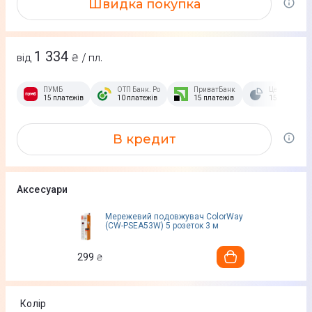
Швидка покупка
1 334
від
₴ / пл.
ПУМБ
ОТП Банк. Розстрочка Скибочка.
ПриватБанк
Це Розстроч
15 платежів
10 платежів
15 платежів
15 платежів
В кредит
Аксесуари
Мережевий подовжувач ColorWay
(CW-PSEA53W) 5 розеток 3 м
299
₴
Колір