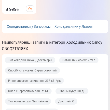
18 999
₴
Холодильне відділення
Об'єм холодильної камери
Холодильники у Запоріжжі
Холодильники у Львові
197 л
Найпопулярніші запити в категорії Холодильник Candy
Система охолодження холодильної камери
CNCQ2T518EX
No Frost
Система розморожування холодильної камери
Тип холодильника: Двокамерні
Загальний об'єм: 279 л
No Frost
Спосіб установки: Окремостоячий
Дверні корзини
Річне енергоспоживання: 237 кВт/рік
4 шт
Клас енергоспоживання: A+
Рівень шуму: 38 дБ
Полка для пляшок
Підвісна
Тип компресора: Звичайний
Дисплей: Є