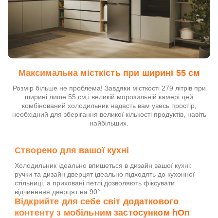
Максимальна місткість при ширині 55 см
Розмір більше не проблема! Завдяки місткості 279 літрів при
ширині лише 55 см і великій морозильній камері цей
комбінований холодильник надасть вам увесь простір,
необхідний для зберігання великої кількості продуктів, навіть
найбільших.
Створено для вашої кухні
Холодильник ідеально впишеться в дизайн вашої кухні:
ручки та дизайн дверцят ідеально підходять до кухонної
стільниці, а приховані петлі дозволяють фіксувати
відчинення дверцят на 90°.
Відкрийте для себе світ додаткового
контенту з мобільним застосунком hOn