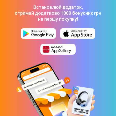
Встановлюй додаток,
Фізичні характеристики
отримай додатково 1000 бонусних грн
на першу покупку!
Стан
Новий
Ступінь ушкодження
Без пошкоджень
Висота
189,7 см
Ширина
58,4 см
Глибина
65,2 см
Вага