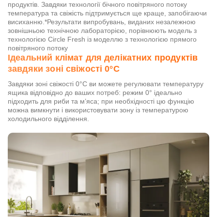
продуктів. Завдяки технології бічного повітряного потоку
температура та свіжість підтримується ще краще, запобігаючи
висиханню.*Результати випробувань, виданих незалежною
зовнішньою технічною лабораторією, порівнюють модель з
технологією Circle Fresh із моделлю з технологією прямого
повітряного потоку
Ідеальний клімат для делікатних продуктів
завдяки зоні свіжості 0°C
Завдяки зоні свіжості 0°C ви можете регулювати температуру
ящика відповідно до ваших потреб: режим 0° ідеально
підходить для риби та м’яса; при необхідності цю функцію
можна вимкнути і використовувати зону із температурою
холодильного відділення.