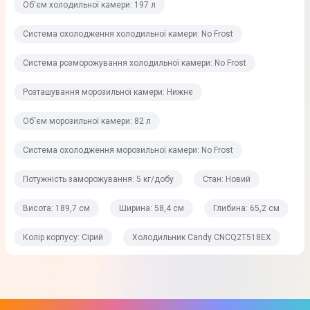
Об'єм холодильної камери: 197 л
Морозильне відділення
Система охолодження холодильної камери: No Frost
Розташування морозильної камери
Система розморожування холодильної камери: No Frost
Нижнє
Об'єм морозильної камери
Розташування морозильної камери: Нижнє
82 л
Об'єм морозильної камери: 82 л
Система охолодження морозильної камери
Система охолодження морозильної камери: No Frost
No Frost
Потужність заморожування: 5 кг/добу
Стан: Новий
Потужність заморожування
Висота: 189,7 см
Ширина: 58,4 см
Глибина: 65,2 см
5 кг/добу
Кількість відділень
Колір корпусу: Сірий
Холодильник Candy CNCQ2T518EX
3
Система розморожування морозильної камери
No Frost