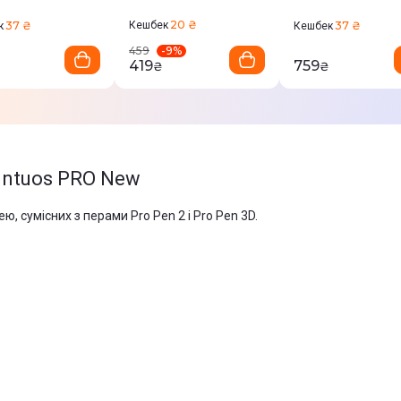
т
Intuos5/PRO, 5 шт
(CP92303B2Z) 1
ACK-20003
20 ₴
37 ₴
Кешбек
37 ₴
к
Кешбек
-
9
%
459
419
759
₴
₴
Intuos PRO New
, сумісних з перами Pro Pen 2 і Pro Pen 3D.