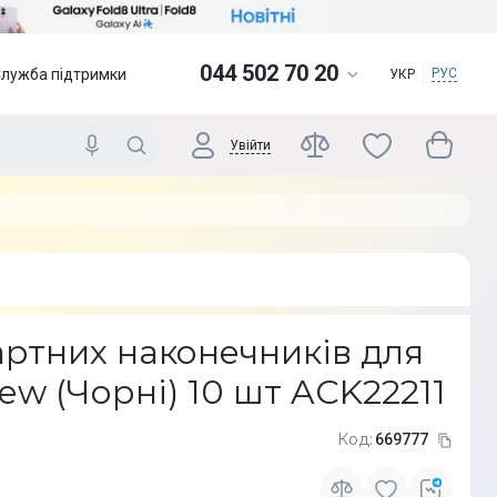
044 502 70 20
Служба підтримки
РУС
УКР
Увійти
артних наконечників для
ew (Чорні) 10 шт ACK22211
Код:
669777