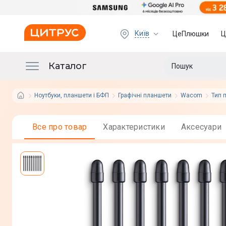
Київ
ЦеПлюшки
Ц
Каталог
Ноутбуки, планшети і БФП
Графічні планшети
Wacom
Тип 
Все про товар
Характеристики
Аксесуари