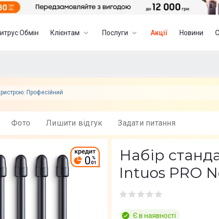
итрус Обмін
Клієнтам
Послуги
Акції
Новини
пристрою: Професійний
Фото
Лишити вiдгук
Задати питання
Набір станд
Intuos PRO N
Є в наявності