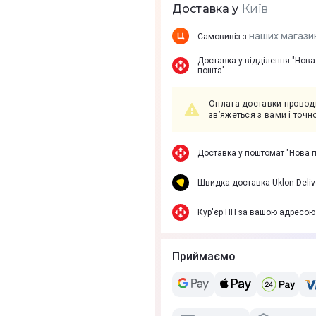
Київ
Доставка у
наших магази
Самовивіз з
Доставка у вiддiлення "Нова
пошта"
Оплата доставки проводи
зв’яжеться з вами і точ
Доставка у поштомат "Нова 
Швидка доставка Uklon Deliv
Кур'єр НП за вашою адресою
Приймаємо