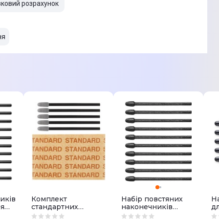
вковий розрахунок
ня
иків
Комплект
Набір повстяних
Н
ля
стандартних
наконечників
д
ne
наконечників для
Wacom для One
O