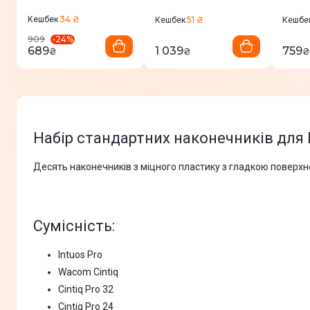
шт ACK22213
Pen 3, 10 шт
10 ш
ACK24819Z
34 ₴
Кешбек
51 ₴
Кешбек
Кешбе
-
24
%
909
689
1 039
759
₴
₴
₴
Набір стандартних наконечників для 
Десять наконечників з міцного пластику з гладкою поверхнею
Сумісність:
Intuos Pro
Wacom Cintiq
Cintiq Pro 32
Cintiq Pro 24