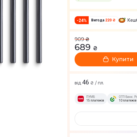
Кеш
-
24
%
Вигода
220 ₴
909
₴
689
₴
Купити
46
від
₴ / пл.
ПУМБ
ОТП Банк. Р
15 платежів
10 платежів