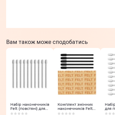
Вам також може сподобатись
Набір наконечників
Комплект змінних
Набі
Felt (повстяні) для
наконечників Felt
для 
Intuos PRO New, 10
(повстяні) для Pro
One 