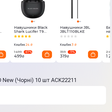
Навушники Black
Навушники JBL
Бе
Shark Lucifer T9
JBLT110BLKE
на
(Black)
En
(Gr
E5
24 ₴
3 ₴
Кешбек
Кешбек
-
67
%
-
11
%
1 499
359
2 4
499
319
1 2
₴
₴
O New (Чорні) 10 шт ACK22211