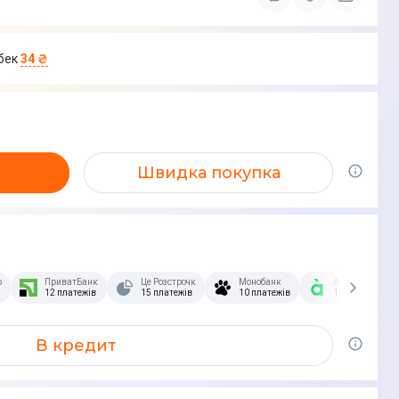
бек
34 ₴
Швидка покупка
озстрочка Скибочка.
ПриватБанк
Це Розстрочка
Монобанк
А-Банк
12 платежів
15 платежів
10 платежів
10 платежів
В кредит