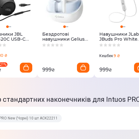
ники JBL
Бездротові
Навушники JLab
520C USB-C
навушники Gelius
JBuds Pro White
Pro Airdots GP-
Grey
TWS-001X (White)
10 ₴
9 ₴
Кешбек
21
%
999
999
₴
₴
₴
р стандартних наконечників для Intuos PR
 PRO New (Чорні) 10 шт ACK22211