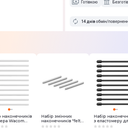
Готівкою
Безготі
14 днів
обмін/повернен
р наконечників
Набір змінних
Набір наконечн
пера Wacom
наконечників "felt
з еластомеру д
(CP92303B2Z)
pen" (повстяні) для
пера Wacom O