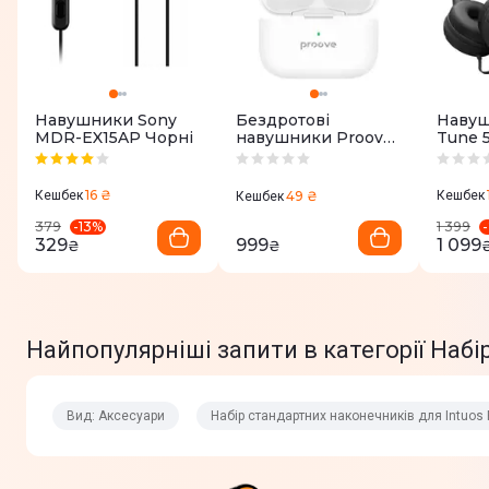
Навушники Sony
Бездротові
Навуш
MDR-EX15AP Чорні
навушники Proove
Tune 
Mainstream Pro
Чорні
TWS (APP)
16 ₴
Кешбек
49 ₴
Кешбек
Кешбек
-
13
%
-
379
1 399
329
999
1 099
₴
₴
Найпопулярніші запити в категорії Набі
Вид: Аксесуари
Набір стандартних наконечників для Intuos