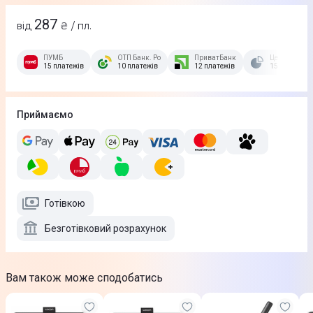
287
від
₴ / пл.
ПУМБ
ОТП Банк. Розстрочка Скибочка.
ПриватБанк
Це Розстроч
15 платежів
10 платежів
12 платежів
15 платежів
Приймаємо
Готівкою
Безготівковий розрахунок
Вам також може сподобатись