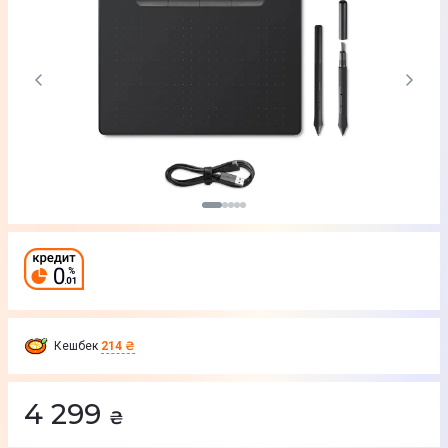
Кешбек
214 ₴
4 299
₴