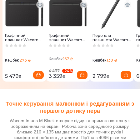
Графічний
Графічний
Перо для
Г
планшет Wacom
планшет Wacom
планшета Wacom
п
Intuos S Bluetooth
Intuos S (Black)
Pen 4K Intuos для
O
(Black) CTL-
CTL-4100K-N
CTL-4100/CTL-6100
4100WLK-N
LP1100K
167 ₴
Кешбек
273 ₴
139 ₴
Кешбек
Кешбек
К
-
24
%
4 437
5 479
3 359
2 799
6
₴
₴
₴
Точне керування малюнком і редагуванням з
першого дотику пера
Wacom Intuos M Black створює відчуття прямого контакту з
зображенням на екрані. Робоча зона середнього розміру
близько 216 × 135 мм дає простір для точних рухів і
комфортної роботи з деталями. Пір’їна з 4096 рівнями