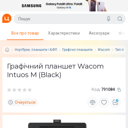
Все про товар
Характеристики
Аксесуари
Фот
Ноутбуки, планшети і БФП
Графічні планшети
Wacom
Тип при
Графічний планшет Wacom
Intuos M (Black)
Код:
791084
Очікується