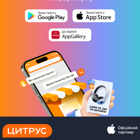
Вага
11,2 г
Загальні характеристики
Габарити (ВхШхГ)
200 × 264 × 8.8 мм
Живлення
Акумулятор
Особливості
Сумісність: Windows та macOS
Комплектація
1 х короткий посібник
1 х планшет для малювання