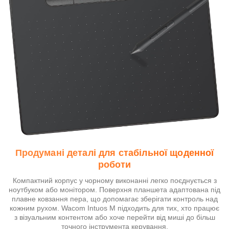
Продумані деталі для стабільної щоденної
роботи
Компактний корпус у чорному виконанні легко поєднується з
ноутбуком або монітором. Поверхня планшета адаптована під
плавне ковзання пера, що допомагає зберігати контроль над
кожним рухом. Wacom Intuos M підходить для тих, хто працює
з візуальним контентом або хоче перейти від миші до більш
точного інструмента керування.