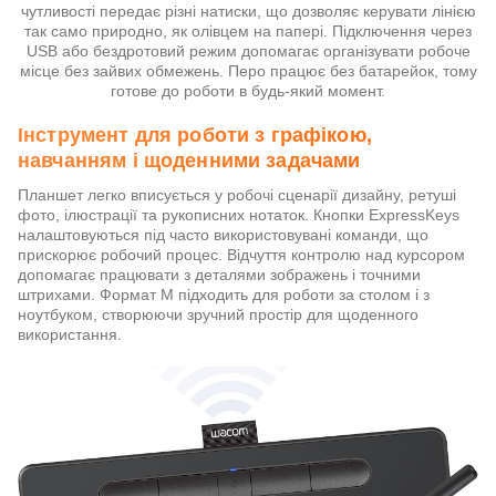
чутливості передає різні натиски, що дозволяє керувати лінією
так само природно, як олівцем на папері. Підключення через
USB або бездротовий режим допомагає організувати робоче
місце без зайвих обмежень. Перо працює без батарейок, тому
готове до роботи в будь-який момент.
Інструмент для роботи з графікою,
навчанням і щоденними задачами
Планшет легко вписується у робочі сценарії дизайну, ретуші
фото, ілюстрації та рукописних нотаток. Кнопки ExpressKeys
налаштовуються під часто використовувані команди, що
прискорює робочий процес. Відчуття контролю над курсором
допомагає працювати з деталями зображень і точними
штрихами. Формат M підходить для роботи за столом і з
ноутбуком, створюючи зручний простір для щоденного
використання.