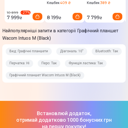
Інтерфейс
409 ₴
389 ₴
Кешбек
Кешбек
USB
-
27
%
10 899
7 999
8 199
7 799
₴
₴
₴
Bluetooth
Так
Найпопулярніші запити в категорії Графічний планшет
Wacom Intuos M (Black)
Перчатка
Ні
Вид: Графічні планшети
Діагональ: 10"
Bluetooth: Так
Вага
Перчатка: Ні
Перо: Так
Функція ластика: Так
410 г
Графічний планшет Wacom Intuos M (Black)
Характеристики пера
Перо
Так
Встановлюй додаток,
Функція ластика
отримай додатково 1000 бонусних грн
на першу покупку!
Так