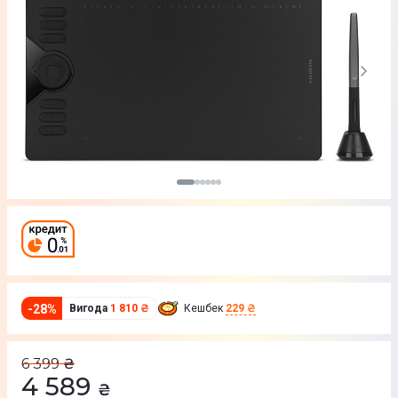
-
28
%
Вигода
1 810 ₴
Кешбек
229 ₴
6 399
₴
4 589
₴