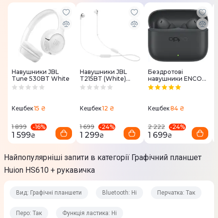
Клавіш управління
12
Інтерфейс
Micro USB
Навушники JBL
Навушники JBL
Бездротові
Tune 530BT White
T215BT (White)
навушники ENCO
Bluetooth
JBLT215BTWHT
Buds3 PRO
Graphite Grey
Ні
15 ₴
12 ₴
84 ₴
Кешбек
Кешбек
Кешбек
Перчатка
-
16
%
-
24
%
-
24
%
1 899
1 699
2 222
Так
1 599
1 299
1 699
₴
₴
₴
Вага
Найпопулярніші запити в категорії Графічний планшет
600 г
Huion HS610 + рукавичка
Вид: Графічні планшети
Bluetooth: Ні
Перчатка: Так
Характеристики пера
Перо: Так
Функція ластика: Ні
Перо