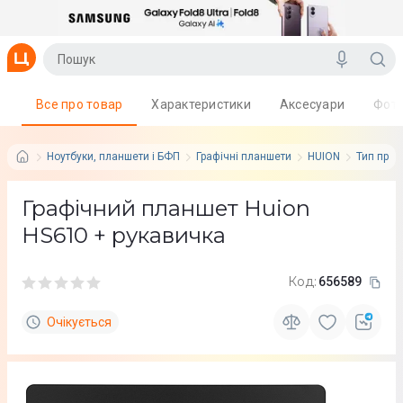
Все про товар
Характеристики
Аксесуари
Фот
Ноутбуки, планшети і БФП
Графічні планшети
HUION
Тип прис
Графічний планшет Huion
HS610 + рукавичка
Код:
656589
Очікується