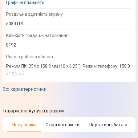
Графічні планшети
Роздільна здатність екрану
5080 LPI
Кількість градацій натискання
8192
Розмір робочої області
Режим ПК: 254 x 158,8 мм (10 x 6,25"); Режим телефону: 158,8
х 99,2 мм
Співвідношення сторін
Всі характеристики
16:10
Підтримка Multi-touch
Товари, які купують разом
Ні
Навушники
Стартові пакети
Портативні батареї
Керування жестами
Ні