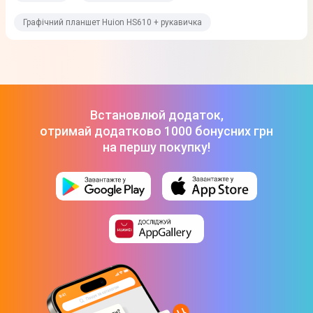
Так
Графічний планшет Huion HS610 + рукавичка
Функція ластика
Ні
Загальні характеристики
Встановлюй додаток,
отримай додатково 1000 бонусних грн
Габарити (ВхШхГ)
на першу покупку!
350 х 212 х 8 мм
Живлення
Від мережі
Особливості
Експрес клавіші: 12
Функціональні клавіші: 16
Сенсорне кільце
Активна область графічного планшета HS610 буде