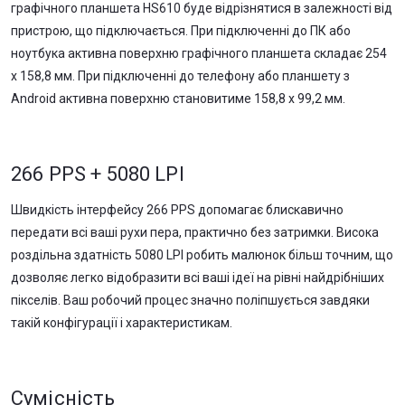
графічного планшета HS610 буде відрізнятися в залежності від
пристрою, що підключається. При підключенні до ПК або
ноутбука активна поверхню графічного планшета складає 254
х 158,8 мм. При підключенні до телефону або планшету з
Android активна поверхню становитиме 158,8 х 99,2 мм.
266 PPS + 5080 LPI
Швидкість інтерфейсу 266 PPS допомагає блискавично
передати всі ваші рухи пера, практично без затримки. Висока
роздільна здатність 5080 LPI робить малюнок більш точним, що
дозволяє легко відобразити всі ваші ідеї на рівні найдрібніших
пікселів. Ваш робочий процес значно поліпшується завдяки
такій конфігурації і характеристикам.
Сумісність