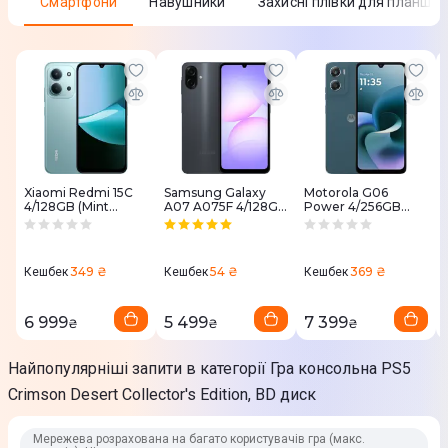
Смартфони
Навушники
Захисні плівки для планшет
Призначення
PlayStation 5
Мультиплеєр
Локальна розрахована на багато користувачів гра (макс.
гравців)
Xiaomi Redmi 15C
Samsung Galaxy
Motorola G06
Ні
4/128GB (Mint
A07 A075F 4/128GB
Power 4/256GB
Green)
Black (SM-
Tapestry
A075FZKGSEK)
(PBA00000UA)
Мережева розрахована на багато користувачів гра (макс.
гравців)
349 ₴
54 ₴
369 ₴
Кешбек
Кешбек
Кешбек
Ні
6 999
5 499
7 399
₴
₴
₴
Розробник і видавець
Найпопулярніші запити в категорії Гра консольна PS5
Crimson Desert Collector's Edition, BD диск
Розробник
Pearl Abyss
Мережева розрахована на багато користувачів гра (макс.