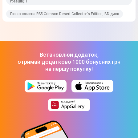
гравців): Ні
Видавець
Гра консольна PS5 Crimson Desert Collector's Edition, BD диск
Pearl Abyss
Юридична інформація
Товар може відрізнятись від представленого на фото,
характеристики та комплектація можуть змінюватися
виробником. Подробиці уточнюйте у менеджера
Встановлюй додаток,
отримай додатково 1000 бонусних грн
на першу покупку!