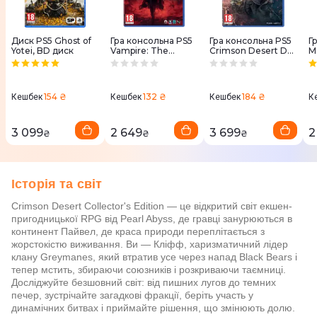
Диск PS5 Ghost of
Гра консольна PS5
Гра консольна PS5
Г
Yotei, BD диск
Vampire: The
Crimson Desert Day
M
Masquerade -
One Edition, BD
C
Bloodlines 2, Day
диск
One Edition, BD
диск
154 ₴
132 ₴
184 ₴
Кешбек
Кешбек
Кешбек
К
3 099
2 649
3 699
2
₴
₴
₴
Історія та світ
Crimson Desert Collector's Edition — це відкритий світ екшен-
пригодницької RPG від Pearl Abyss, де гравці занурюються в
континент Пайвел, де краса природи переплітається з
жорстокістю виживання. Ви — Кліфф, харизматичний лідер
клану Greymanes, який втратив усе через напад Black Bears і
тепер мстить, збираючи союзників і розкриваючи таємниці.
Досліджуйте безшовний світ: від пишних лугов до темних
печер, зустрічайте загадкові фракції, беріть участь у
динамічних битвах і приймайте рішення, що змінюють долю.