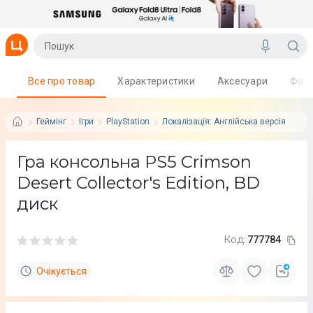
Все про товар
Характеристики
Аксесуари
Фот
Геймінг
Ігри
PlayStation
Локалізація: Англійська версія
Гра консольна PS5 Crimson
Desert Collector's Edition, BD
диск
Код:
777784
Очікується