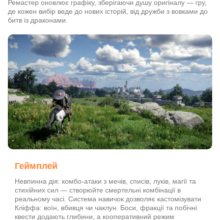
Ремастер оновлює графіку, зберігаючи душу оригіналу — гру,
де кожен вибір веде до нових історій, від дружби з вовками до
битв із драконами.
Геймплей
Невпинна дія: комбо-атаки з мечів, списів, луків, магії та
стихійних сил — створюйте смертельні комбінації в
реальному часі. Система навичок дозволяє кастомізувати
Кліффа: воїн, вбивця чи чаклун. Боси, фракції та побічні
квести додають глибини, а кооперативний режим