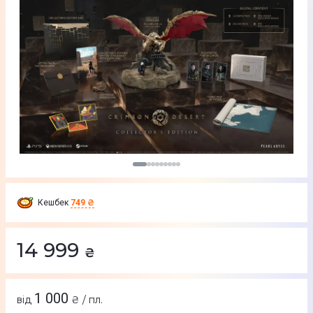
Кешбек
749 ₴
14 999
₴
1 000
від
₴ / пл.