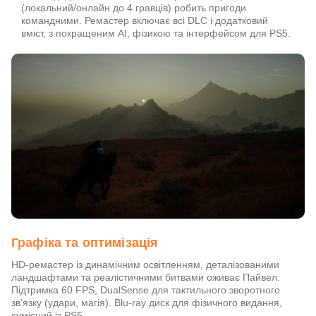
(локальний/онлайн до 4 гравців) робить пригоди
командними. Ремастер включає всі DLC і додатковий
вміст, з покращеним AI, фізикою та інтерфейсом для PS5.
Графіка та оптимізація
HD-ремастер із динамічним освітленням, деталізованими
ландшафтами та реалістичними битвами оживає Пайвел.
Підтримка 60 FPS, DualSense для тактильного зворотного
зв’язку (удари, магія). Blu-ray диск для фізичного видання,
сумісний із PS5.