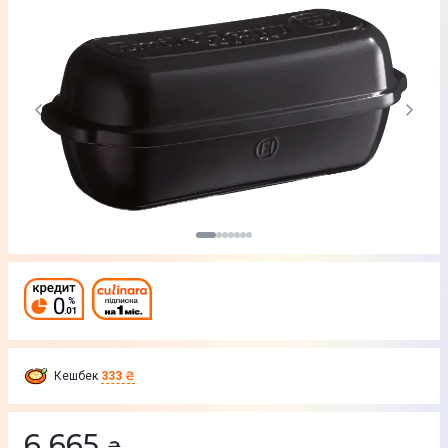
Кешбек
333 ₴
6 665
₴