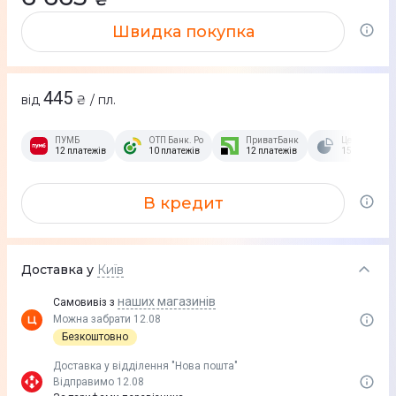
Швидка покупка
445
від
₴ / пл.
ПУМБ
ОТП Банк. Розстрочка Скибочка.
ПриватБанк
Це Розстроч
12 платежів
10 платежів
12 платежів
15 платежів
В кредит
Доставка у
Київ
наших магазинів
Самовивіз з
Можна забрати 12.08
Безкоштовно
Доставка у вiддiлення "Нова пошта"
Відправимо 12.08