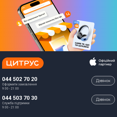
3000 г
Габарити (ВхШхГ)
16 х 39,5 х 15 см
Комплектація
Форма для хліба
Кришка
Юридична інформація
Товар може відрізнятись від представленого на фото,
характеристики та комплектація можуть бути змінені
виробником. Подробиці уточнюйте у менеджера
044 502 70 20
Дзвiнок
Оформити замовлення
9:00 - 21:00
044 503 70 30
Дзвiнок
Служба підтримки
9:00 - 21:00