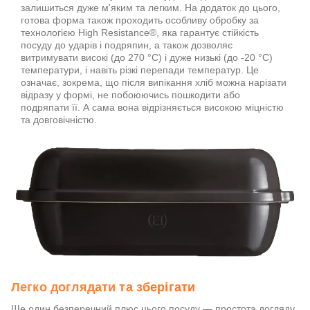
залишиться дуже м'яким та легким. На додаток до цього,
готова форма також проходить особливу обробку за
технологією High Resistance®, яка гарантує стійкість
посуду до ударів і подряпин, а також дозволяє
витримувати високі (до 270 °C) і дуже низькі (до -20 °C)
температури, і навіть різкі перепади температур. Це
означає, зокрема, що після випікання хліб можна нарізати
відразу у формі, не побоюючись пошкодити або
подряпати її. А сама вона відрізняється високою міцністю
та довговічністю.
Легко доглядати та зберігати
Ще один безперечний плюс цього посуду — простота догляду.