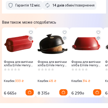
Гарантія
12
міс
.
14 днів
обмін/повернення
Вам також може сподобатись
Форма для випічки
Форма для випічки
Форма для випічки
Ф
хліба Emile Henry
хліба Emile Henry
хліба Emile Henry
х
39,5*15*16 см, 4,5 л
34*16,5*28,5 см, 4,5
32,5*14*29,5 см. 5,2
32
(345503)
л (799108)
л (345507)
л
333 ₴
415 ₴
314 ₴
Кешбек
Кешбек
Кешбек
К
6 665
8 315
6 299
6
₴
₴
₴