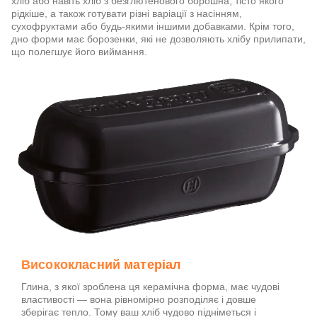
хліб або навіть хліб з безглютенового борошна, тісто якого
рідкіше, а також готувати різні варіації з насінням,
сухофруктами або будь-якими іншими добавками. Крім того,
дно форми має борозенки, які не дозволяють хлібу прилипати,
що полегшує його виймання.
Висококласний матеріал
Глина, з якої зроблена ця керамічна форма, має чудові
властивості — вона рівномірно розподіляє і довше
зберігає тепло. Тому ваш хліб чудово підніметься і