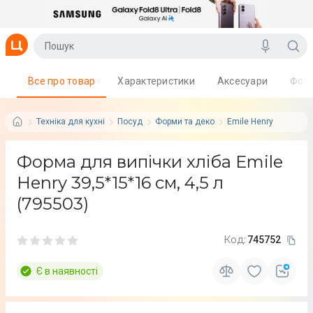
Все про товар
Характеристики
Аксесуари
Фот
Техніка для кухні
Посуд
Форми та деко
Emile Henry
Форма для випічки хліба Emile
Henry 39,5*15*16 см, 4,5 л
(795503)
Код:
745752
Є в наявності