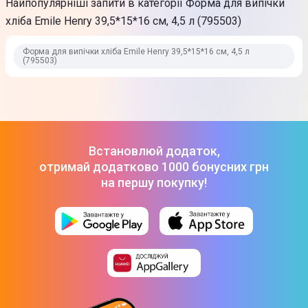
Найпопулярніші запити в категорії Форма для випічки
Максимальна температура експлуатації
хліба Emile Henry 39,5*15*16 см, 4,5 л (795503)
270°C
Форма для випічки хліба Emile Henry 39,5*15*16 см, 4,5 л
Особливості
(795503)
Кераміка має ідеальну теплопровідність для приготування
страв у духовці.
З кришкою
Можна мити в посудомийній машині
Встановлюй додаток,
Матеріал
отримай додатково 1000 бонусних грн
Кераміка
на першу покупку!
Колір
Чорний
Фізичні характеристики
Вага