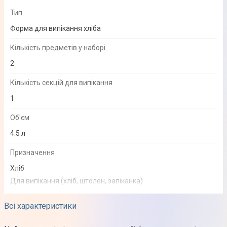
Тип
Форма для випікання хліба
Кількість предметів у наборі
2
Кількість секцій для випікання
1
Об'єм
4.5 л
Призначення
Хліб
Для випікання (хліб, штолен, запіканка)
Форма
Всі характеристики
Прямокутна