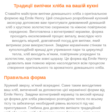
Традиції випічки хліба на вашій кухні
Ставайте майстром випічки домашнього хліба з оригінальною
формою від Emile Henry. Цей спеціально розроблений кухоний
аксесуар допоможе вам приготувати дивовижний домашній
хліб з хрусткою золотистою скоринкою та ніжною повітряною
серединою. Виготовлена з вогнетривкої кераміки, форма
проходить ексклюзивний процес випалу, внаслідок чого
виходить міцний, довговічний посуд для випічки, який
витримає роки використання. Завдяки керамічним стінкам та
куполоподібній кришці для утримання пари та циркуляції
тепла, хліб виходить м'яким, повітряним усередині та
золотистим, хрустким зовні щоразу. Ця форма від Emile Henry
дозволить вам повною мірою насолодитися всім процесом
створення оригінального та ароматного домашнього хліба.
Правильна форма
Хрумкий зверху, м'який всередині. Саме таким виходитиме
ваш хліб, випечений за допомогою цієї керамічної форми від
Emile Henry. Завдяки вогнетривкій кераміці та високій кришці
ця форма для хліба рівномірно розподіляє тепло по всьому
тісту та забезпечує необхідний рівень вологості під час
приготування. Глибина дна дозволяє випікати традиційний