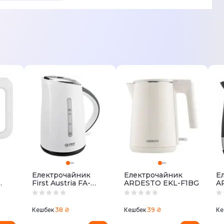
Електрочайник
Електрочайник
Е
First Austria FA-
ARDESTO EKL-F1BG
A
5417-5-WI
F
38 ₴
39 ₴
Кешбек
Кешбек
Ке