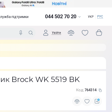
044 502 70 20
Служба підтримки
РУС
УКР
Увійти
ик Brock WK 5519 BK
Код:
764314