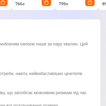
766
799
8
₴
₴
улюбленим напоєм лише за пару хвилин. Цей
треби, навіть найвибагливіших цінителів
ву, що запобігає можливим ризикам під час
но від розташування розетки.