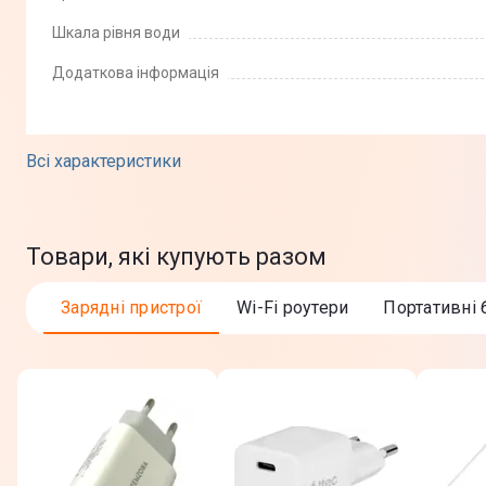
Шкала рівня води
Додаткова інформація
Фізичні характеристики
Всі характеристики
Матеріал корпусу
Товари, які купують разом
Габарити (ВхШхГ)
Габарити в упаковці (ВхШхГ)
Зарядні пристрої
Wi-Fi роутери
Портативні 
Вага
Вага в упаковці
Колір
Комплектація