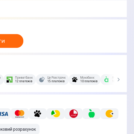
ти
озстрочка Скибочка.
ПриватБанк
Це Розстрочка
Монобанк
А-Банк
12 платежів
15 платежів
10 платежів
10 платежів
вковий розрахунок