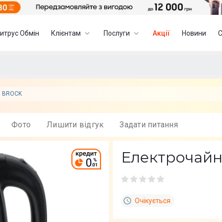
итрус Обмін
Клієнтам
Послуги
Акції
Новини
BROCK
Фото
Лишити вiдгук
Задати питання
Електрочайн
Очікується