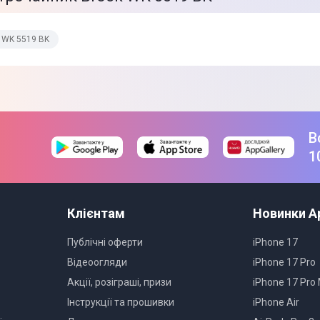
 WK 5519 BK
В
1
Клієнтам
Новинки A
Публічні оферти
iPhone 17
Відеоогляди
iPhone 17 Pro
Акції, розіграші, призи
iPhone 17 Pro
Інструкції та прошивки
iPhone Air