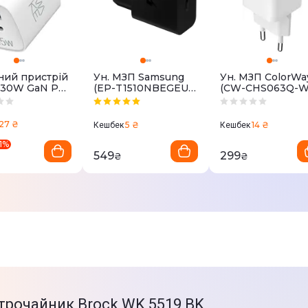
Товар може відрізнятись від пр
можуть бути змінені виробником
ний пристрій
Ун. МЗП Samsung
Ун. МЗП ColorWa
 30W GaN PD
(EP-T1510NBEGEU)
(CW-CHS063Q-W
+ QC3.0 White
USB-C 15W чорний
1x USB-A (18W)
бiлий
27 ₴
5 ₴
14 ₴
Кешбек
Кешбек
1
%
549
299
₴
₴
ктрочайник Brock WK 5519 BK