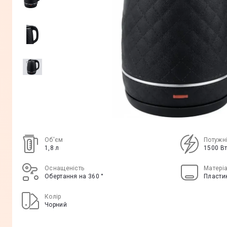
Об'єм
Потужн
1,8 л
1500 В
Оснащеність
Матеріа
Обертання на 360 °
Пласти
Колір
Чорний