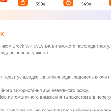
599
549
₴
₴
₴
BK
айником Brock WK 5519 BK ви зможете насолодитися 
 віддає перевагу якості.
 гарантує швидке кип'ятіння води, задовольняючи по
ейного використання або невеликого офісу.
єю автоматичного вимкнення та захистом від перегрі
сів дозволяє зручно користуватися чайником незалеж