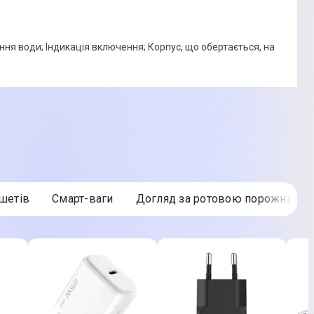
ня води; Індикація включення; Корпус, що обертається, на
ншетів
Смарт-ваги
Догляд за ротовою порожнино