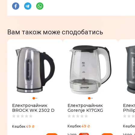
Вам також може сподобатись
Електрочайник
Електрочайник
Елек
BROCK WK 2302 D
Gorenje K17GXG
Phili
HD93
49 ₴
49 ₴
Кешбек
Кешбе
Кешбек
-
21
%
1 269
1 599