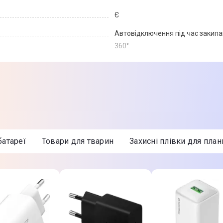
Є
Автовідключення під час закипан
360°
Пластик
22 х 19 х 17 см
20 х 18 х 23
батареї
Товари для тварин
Захисні плівки для пла
1 кг
1,1 кг
Чорний
Електрочайник; Інструкція