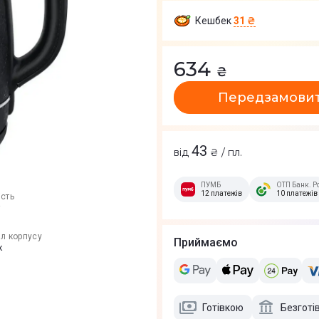
Кешбек
31 ₴
634
₴
Передзамови
43
від
₴ / пл.
ПУМБ
ОТП Банк. Р
12 платежів
10 платежів
ість
т
л корпусу
Приймаємо
к
Готівкою
Безготі