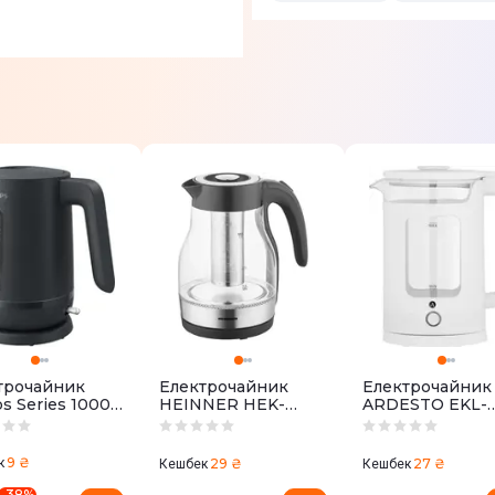
трочайник
Електрочайник
Електрочайник
ps Series 1000
HEINNER HEK-
ARDESTO EKL-
14/90
TF2200GBK
T31GW
9 ₴
к
29 ₴
27 ₴
Кешбек
Кешбек
-
38
%