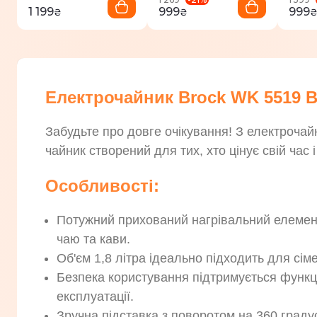
1 199
999
999
₴
₴
Електрочайник Brock WK 5519 
Забудьте про довге очікування! З електроч
чайник створений для тих, хто цінує свій час і
Особливості:
Потужний прихований нагрівальний елемент
чаю та кави.
Об'єм 1,8 літра ідеально підходить для сім
Безпека користування підтримується функці
експлуатації.
Зручна підставка з поворотом на 360 граду