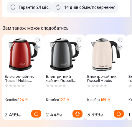
Гарантія
24
міс
.
14 днів
обмін/повернення
Вам також може сподобатись
Електрочайник
Електричний
Електрочайник
Е
Russell Hobbs
чайник Russell
Russell Hobbs
ч
24992-70 Colours
Hobbs 24993-70
28510-70
H
Colours Plus Mini
B
Grey
124 ₴
122 ₴
169 ₴
Кешбек
Кешбек
Кешбек
К
2 499
2 449
3 399
1
₴
₴
₴