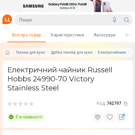
Все про товар
Характеристики
Аксесуари
Фот
Техніка для кухні
Дрібна техніка для кухні
Електрочайники
R
Електричний чайник Russell
Hobbs 24990-70 Victory
Stainless Steel
Код:
742797
Є в наявності