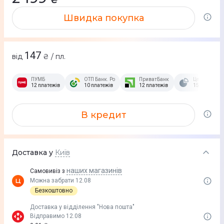
Швидка покупка
147
від
₴ / пл.
ПУМБ
ОТП Банк. Розстрочка Скибочка.
ПриватБанк
Це Розстроч
12 платежів
10 платежів
12 платежів
15 платежів
В кредит
Доставка у
Київ
наших магазинів
Самовивіз з
Можна забрати 12.08
Безкоштовно
Доставка у вiддiлення "Нова пошта"
Відправимо 12.08