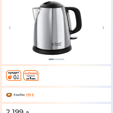
Кешбек
109 ₴
2 199
₴