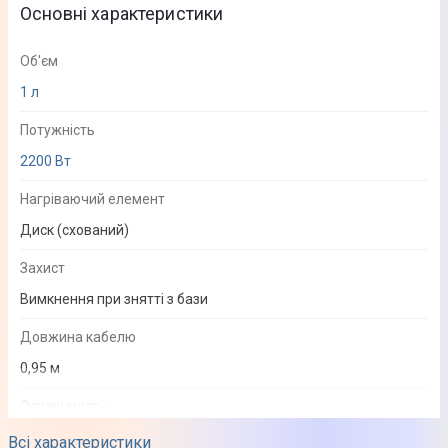
Основні характеристики
Об'єм
1 л
Потужність
2200 Вт
Нагріваючий елемент
Диск (схований)
Захист
Вимкнення при знятті з бази
Довжина кабелю
0,95 м
Оснащеність
Обертання на 360 °
Всі характеристики