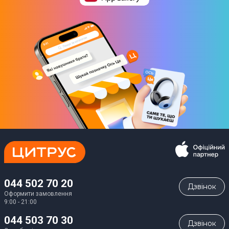
Юридична інформація
Товар може відрізнятись від представленого на фото,
характеристики та комплектація можуть бути змінені
виробником. Деталі уточнюйте у менеджера
Завантаження
Iнструкцiя
Завантажити
(
863.7 KB
)
044 502 70 20
Дзвiнок
Оформити замовлення
9:00 - 21:00
044 503 70 30
Дзвiнок