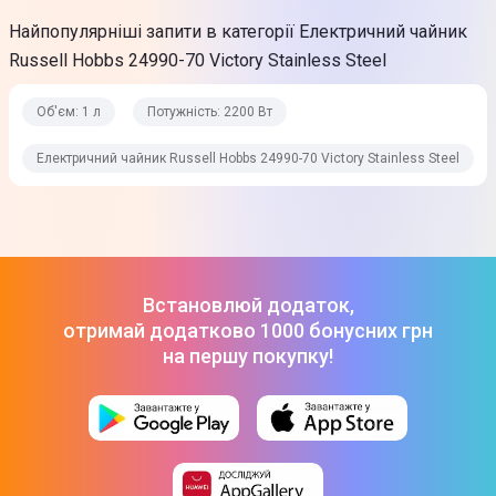
Нержавіюча сталь
Найпопулярніші запити в категорії Електричний чайник
Габарити (ВхШхГ)
Russell Hobbs 24990-70 Victory Stainless Steel
22 x 16,5 x 21 см
Об'єм: 1 л
Потужність: 2200 Вт
Габарити в упаковці (ВхШхГ)
Електричний чайник Russell Hobbs 24990-70 Victory Stainless Steel
22,8 x 19 x 20,6 см
Вага
0,98 кг
Вага в упаковці
Встановлюй додаток,
1,17 кг
отримай додатково 1000 бонусних грн
на першу покупку!
Колір
Нержавіюча сталь
Комплектація
Електрочайник; Інструкція