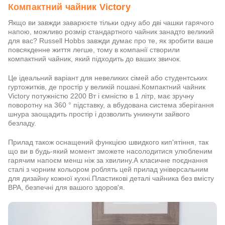
Компактний чайник Victory
Якщо ви завжди заварюєте тільки одну або дві чашки гарячого
напою, можливо розмір стандартного чайник занадто великий
для вас? Russell Hobbs завжди думає про те, як зробити ваше
повсякденне життя легше, тому в компанії створили
компактний чайник, який підходить до ваших звичок.
Це ідеальний варіант для невеликих сімей або студентських
гуртожитків, де простір у великій пошані.Компактний чайник
Victory потужністю 2200 Вт і ємністю в 1 літр, має зручну
поворотну на 360 ° підставку, а вбудована система зберігання
шнура заощадить простір і дозволить уникнути зайвого
безладу.
Прилад також оснащений функцією швидкого кип'ятіння, так
що ви в будь-який момент зможете насолодитися улюбленим
гарячим напоєм менш ніж за хвилину.А класичне поєднання
сталі з чорним кольором роблять цей прилад універсальним
для дизайну кожної кухні.Пластикові деталі чайника без вмісту
BPA, безпечні для вашого здоров'я.