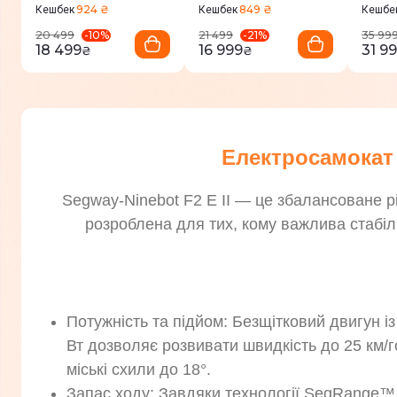
924 ₴
849 ₴
Кешбек
Кешбек
Кешбе
-
10
%
-
21
%
20 499
21 499
35 99
18 499
16 999
31 9
₴
₴
Електросамокат 
Segway-Ninebot F2 E II — це збалансоване рі
розроблена для тих, кому важлива стабіль
Потужність та підйом: Безщітковий двигун і
Вт дозволяє розвивати швидкість до 25 км/
міські схили до 18°.
Запас ходу: Завдяки технології SegRange™