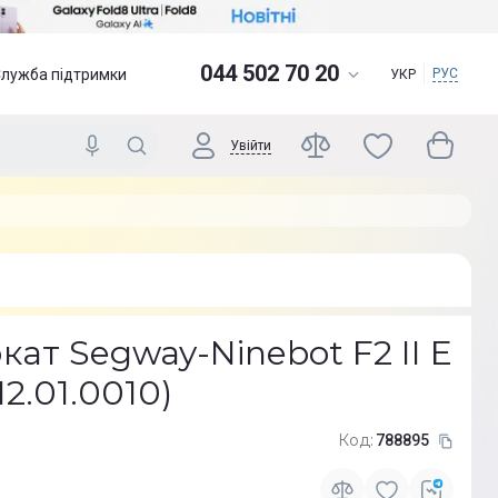
044 502 70 20
Служба підтримки
РУС
УКР
Увійти
ат Segway-Ninebot F2 II E
12.01.0010)
Код:
788895