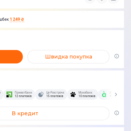
шбек
1 249 ₴
Швидка покупка
озстрочка Скибочка.
ПриватБанк
Це Розстрочка
Монобанк
А-Банк
12 платежів
15 платежів
10 платежів
10 платежів
В кредит