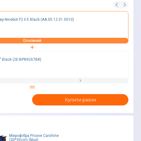
-Ninebot F2 II E Black (AA.05.12.01.0010)
Основний
" Black (2E-BPN9267BK)
Купити разом
Мікрофiбра Proove Carshine
(30*30cm) (blue)