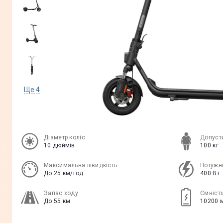
Ще
4
Діаметр коліс
Допуст
10 дюймів
100 кг
Максимальна швидкість
Потужн
До 25 км/год
400 Вт
Запас ходу
Ємність
До 55 км
10200 