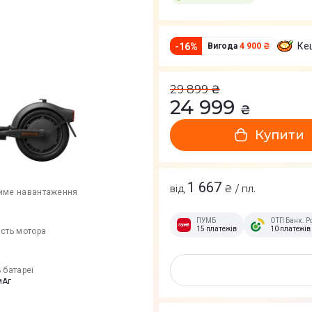
Ке
-
16
%
Вигода
4 900 ₴
29 899
₴
24 999
₴
Купити
1 667
від
₴ / пл.
име навантаження
ПУМБ
ОТП Банк. Р
15 платежів
10 платежів
ість мотора
 батареї
мАг