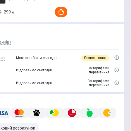
9
299
₴
зинів)
нів
Безкоштовно
Можна забрати сьогодні
За тарифами
Відправимо сьогодні
перевізника
За тарифами
Відправимо сьогодні
перевізника
вковий розрахунок