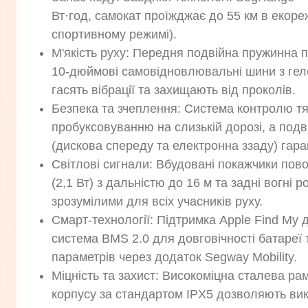
Вт·год, самокат проїжджає до 55 км в екореж
спортивному режимі).
М'якість руху: Передня подвійна пружинна п
10-дюймові самовідновлювальні шини з ге
гасять вібрації та захищають від проколів.
Безпека та зчеплення: Система контролю тя
пробуксовуванню на слизькій дорозі, а подв
(дискова спереду та електронна ззаду) гара
Світлові сигнали: Вбудовані покажчики пов
(2,1 Вт) з дальністю до 16 м та задні вогні 
зрозумілими для всіх учасників руху.
Смарт-технології: Підтримка Apple Find My
система BMS 2.0 для довговічності батареї
параметрів через додаток Segway Mobility.
Міцність та захист: Високоміцна сталева ра
корпусу за стандартом IPX5 дозволяють ви