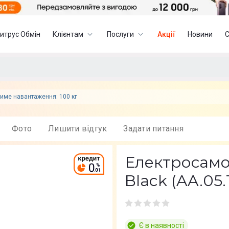
итрус Обмін
Клієнтам
Послуги
Акції
Новини
име навантаження: 100 кг
Фото
Лишити вiдгук
Задати питання
Електросамок
Black (AA.05.
Є в наявності