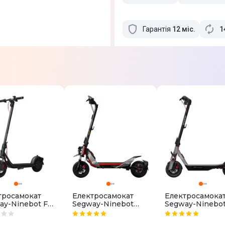
Гарантія
12
міс
.
1
тросамокат
Електросамокат
Електросамока
ay-Ninebot F2
Segway-Ninebot
Segway-Ninebot
 II Black
ZT3 PRO E Black
PRO E Grey
5.12.03.0007)
(AA.05.18.01.0001)
(AA.05.17.02.000