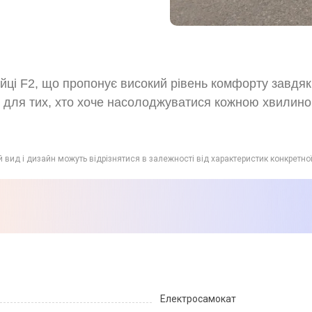
нійці F2, що пропонує високий рівень комфорту завдяк
 для тих, хто хоче насолоджуватися кожною хвилиною
й вид і дизайн можуть відрізнятися в залежності від характеристик конкретно
Електросамокат