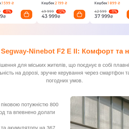
1 599 ₴
2 199 ₴
1 899 ₴
к
Кешбек
Кешбек
-
11
%
-
12
%
-
11
%
9
49 999
42 599
99
43 999
37 999
₴
₴
₴
Segway-Ninebot F2 E II: Комфорт та 
шення для міських жителів, що поєднує в собі плавн
ність на дорозі, зручне керування через смартфон та
погодних умов.
з піковою потужністю 800
год та впевнено долати
 та акумулятору на 367