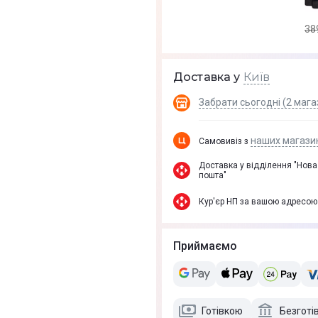
38
Київ
Доставка у
Забрати сьогодні (2 мага
наших магази
Самовивіз з
Доставка у вiддiлення "Нова
пошта"
Кур'єр НП за вашою адресою
Приймаємо
Готівкою
Безготі