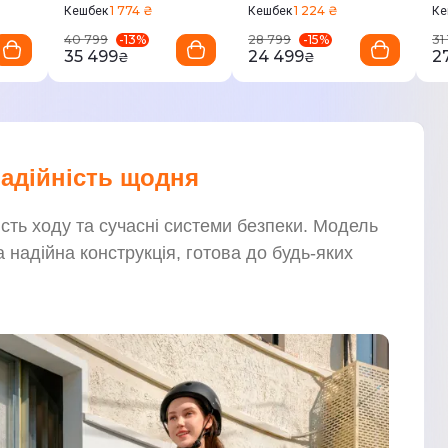
1 774 ₴
1 224 ₴
Кешбек
Кешбек
Ке
-
13
%
-
15
%
40 799
28 799
31
35 499
24 499
2
₴
₴
надійність щодня
ість ходу та сучасні системи безпеки. Модель
 надійна конструкція, готова до будь-яких