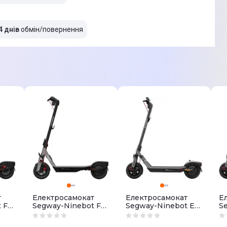
4 днів
обмін/повернення
т
Електросамокат
Електросамокат
Е
 F3
Segway-Ninebot F3
Segway-Ninebot E3
S
E Grey
Grey
P
3)
(AA.05.17.01.0005)
(AA.05.19.01.0003)
(A