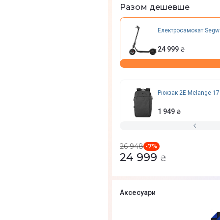
Разом дешевше
Електросамокат Segway
24 999
₴
Рюкзак 2E Melange 17
1 949
₴
26 948
-
7
%
24 999
₴
Аксесуари