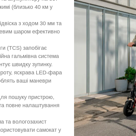
имі (близько 40 км у
ідвіска з ходом 30 мм та
левим шаром ефективно
ги (TCS) запобігає
ійна гальмівна система
нтує швидку зупинку.
ороту, яскрава LED-фара
роблять ваші маневри
 для пошуку пристрою,
 та повне налаштування
ма та вологозахист
користовувати самокат у