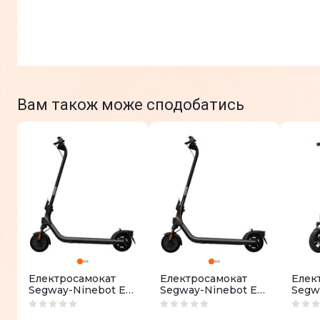
Вам також може сподобатись
Електросамокат
Електросамокат
Елек
Segway-Ninebot E2
Segway-Ninebot E2
Segw
E II Black
PLUS E II Black
PRO E
(AA.05.14.01.0004)
(AA.05.14.02.0003)
(AA.0