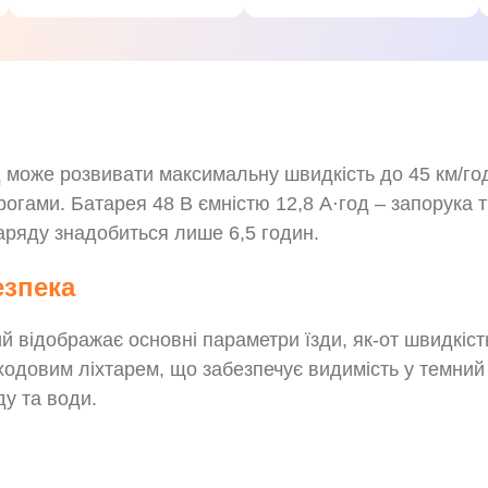
д може розвивати максимальну швидкість до 45 км/го
орогами. Батарея 48 В ємністю 12,8 А⋅год – запорука 
аряду знадобиться лише 6,5 годин.
езпека
й відображає основні параметри їзди, як-от швидкіст
довим ліхтарем, що забезпечує видимість у темний 
ду та води.