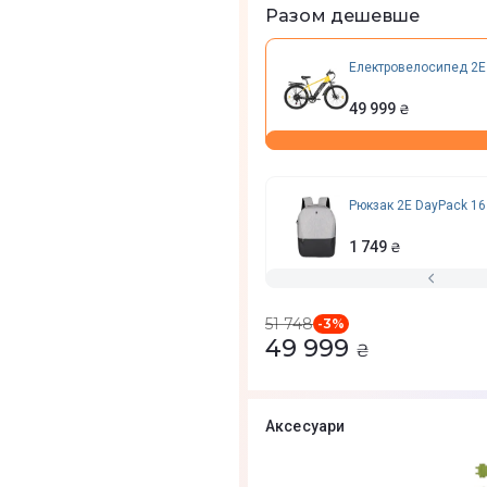
Разом дешевше
Електровелосипед 2E 
49 999
₴
Рюкзак 2E DayPack 16
1 749
₴
51 748
-
3
%
49 999
₴
Аксесуари