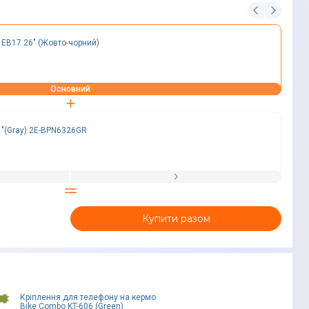
EB17 26" (Жовто-чорний)
Основний
 "(Gray) 2E-BPN6326GR
Купити разом
Кріплення для телефону на кермо
Bike Combo KT-606 (Green)