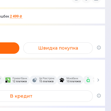
ешбек
2 499 ₴
Швидка покупка
озстрочка Скибочка.
ПриватБанк
Це Розстрочка
Монобанк
А-Банк
12 платежів
15 платежів
10 платежів
10 платежів
В кредит