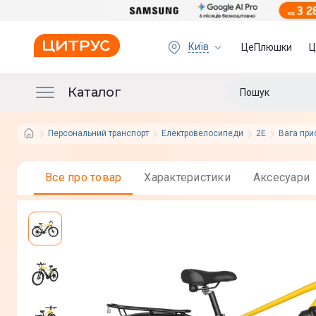
Київ
ЦеПлюшки
Ц
Каталог
Персональний транспорт
Електровелосипеди
2E
Вага при
Все про товар
Характеристики
Аксесуари