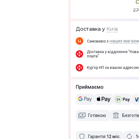
27
Київ
Доставка у
наших магази
Самовивіз з
Доставка у вiддiлення "Нова
пошта"
Кур'єр НП за вашою адресою
Приймаємо
Готівкою
Безготі
Гарантія
12
міс
.
1