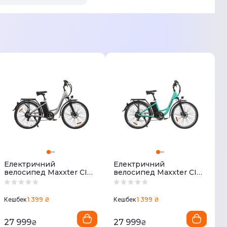
Електричний
Електричний
велосипед Maxxter CITY
велосипед Maxxter CITY
2.0 250W (срібло)
2.0 250W (світло-синій)
1 399 ₴
1 399 ₴
Кешбек
Кешбек
27 999
27 999
₴
₴