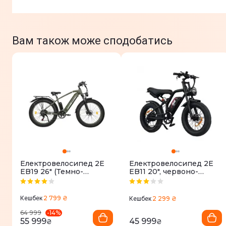
Вам також може сподобатись
Електровелосипед 2E
Електровелосипед 2E
EB19 26" (Темно-
EB11 20", червоно-
зелений)
чорний
2 799 ₴
Кешбек
2 299 ₴
Кешбек
-
14
%
64 999
55 999
45 999
₴
₴