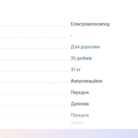
Електровелосипед
-
Для дорослих
26 дюймів
31 кг
Амортизаційна
Передня
Дискова
Передня
Задня
Чорний/Жовтий