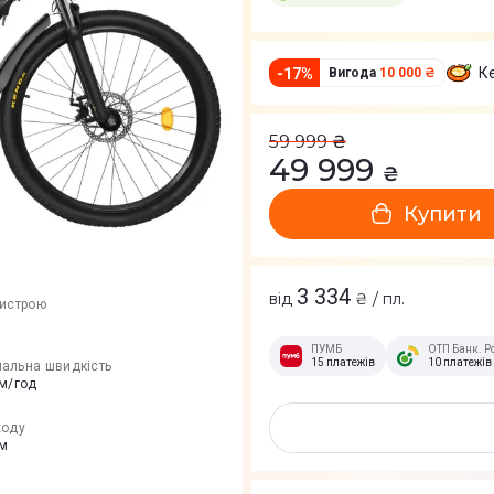
К
-
17
%
Вигода
10 000 ₴
59 999
₴
49 999
₴
Купити
3 334
від
₴ / пл.
ристрою
ПУМБ
ОТП Банк. Р
15 платежів
10 платежів
альна швидкість
км/год
ходу
км