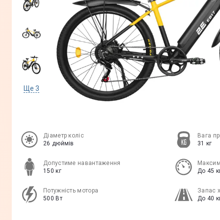
Ще
3
Діаметр коліс
Вага п
26 дюймів
31 кг
Допустиме навантаження
Максим
150 кг
До 45 
Потужність мотора
Запас 
500 Вт
До 40 