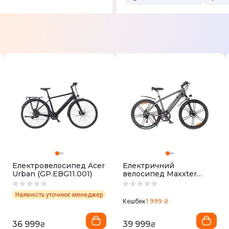
Електровелосипед Acer
Електричний
Urban (GP.EBG11.001)
велосипед Maxxter
RANGER (Gray)
Наявність уточнює менеджер
1 999 ₴
Кешбек
36 999
39 999
₴
₴