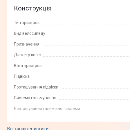
Конструкція
Тип пристрою
Вид велосипеду
Призначення
Діаметр коліс
Вага пристрою
Підвіска
Розташування підвіски
Система гальмування
Розташування гальмівної системи
Колір моделі
Всі характеристики