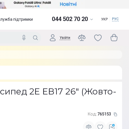
044 502 70 20
Служба підтримки
РУС
УКР
Увійти
ипед 2E EB17 26" (Жовто-
Код:
765153