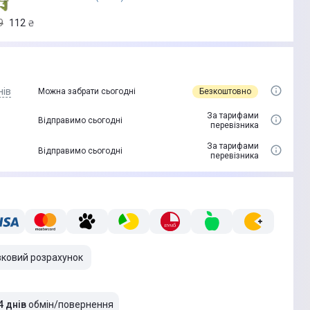
9
112
₴
нів
Безкоштовно
Можна забрати сьогодні
За тарифами
Відправимо сьогодні
перевізника
За тарифами
Відправимо сьогодні
перевізника
вковий розрахунок
4 днів
обмін/повернення