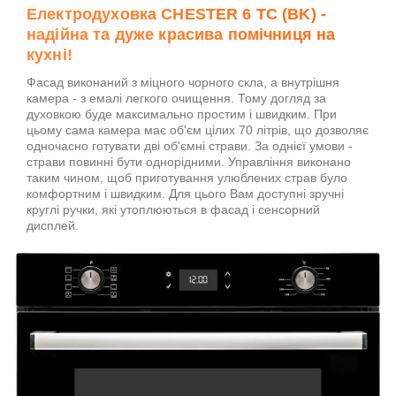
Електродуховка CHESTER 6 TC (BK) -
надійна та дуже красива помічниця на
кухні!
Фасад виконаний з міцного чорного скла, а внутрішня
камера - з емалі легкого очищення. Тому догляд за
духовкою буде максимально простим і швидким. При
цьому сама камера має об'єм цілих 70 літрів, що дозволяє
одночасно готувати дві об'ємні страви. За однієї умови -
страви повинні бути однорідними. Управління виконано
таким чином, щоб приготування улюблених страв було
комфортним і швидким. Для цього Вам доступні зручні
круглі ручки, які утоплюються в фасад і сенсорний
дисплей.