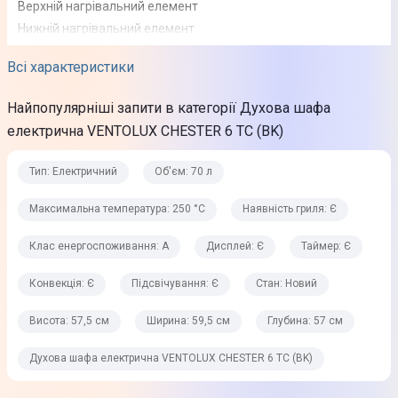
Верхній нагрівальний елемент
Нижній нагрівальний елемент
Верхній гриль
Всі характеристики
Верхній та нижній нагрівальні елементи+вентиляція
Розморожування
Найпопулярніші запити в категорії Духова шафа
Максимальна температура
електрична VENTOLUX CHESTER 6 TC (BK)
250 °С
Тип: Електричний
Об'єм: 70 л
Наявність гриля
Максимальна температура: 250 °С
Наявність гриля: Є
Є
Клас енергоспоживання: А
Дисплей: Є
Таймер: Є
Тип гриля
Електричний
Конвекція: Є
Підсвічування: Є
Стан: Новий
Додаткова інформація
Висота: 57,5 см
Ширина: 59,5 см
Глубина: 57 см
Внутрішнє скло LOW-E
Духова шафа електрична VENTOLUX CHESTER 6 TC (BK)
Скляні дверцята: 2
Чорне скло (SCHOTT, made in Germany)