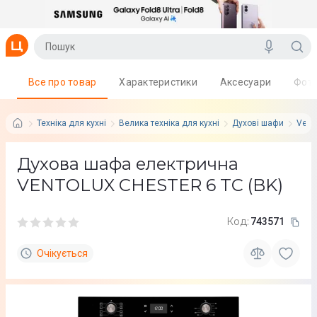
Все про товар
Характеристики
Аксесуари
Фот
Техніка для кухні
Велика техніка для кухні
Духові шафи
Vent
Духова шафа електрична
VENTOLUX CHESTER 6 TC (BK)
Код:
743571
Очікується