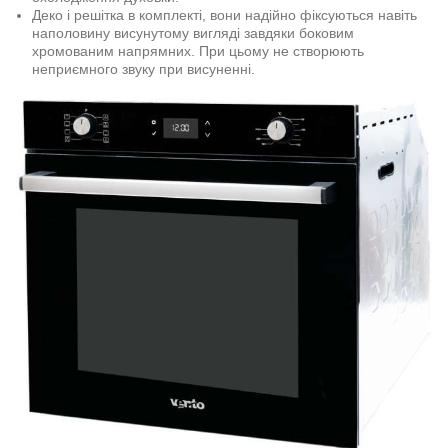
Деко і решітка в комплекті, вони надійно фіксуються навіть
наполовину висунутому вигляді завдяки боковим
хромованим напрямних. При цьому не створюють
неприємного звуку при висуненні.