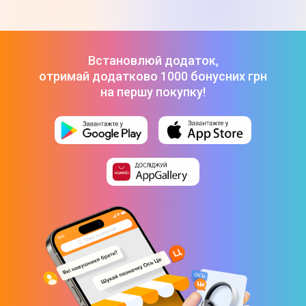
Програматор: сенсор на склі, цифровий LCD дисплей
Тангенційна система вентиляції
Встановлюй додаток,
Енергоефективність
отримай додатково 1000 бонусних грн
на першу покупку!
Клас енергоспоживання
А
Споживання електроенергії
0,74 кВт/год
Потужність підключення
2275 Вт
Напруга
220 В
Потужність гриля
800 Вт