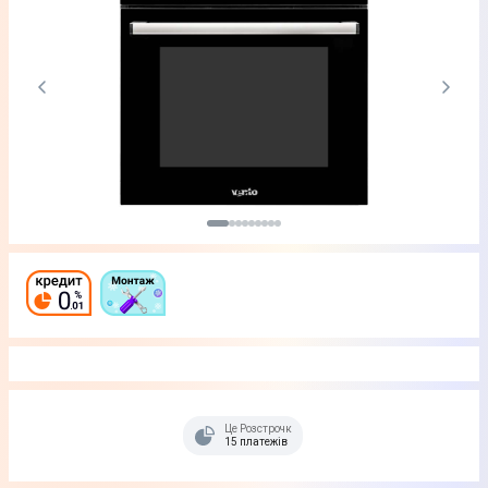
Це Розстрочка
15 платежів