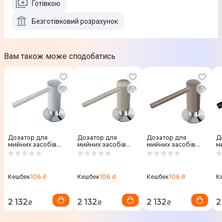
Готівкою
Безготівковий розрахунок
Вам також може сподобатись
Дозатор для
Дозатор для
Дозатор для
Д
мийних засобів
мийних засобів
мийних засобів
м
Franke Comfort,
Franke Comfort,
Franke Comfort,
F
350мл, білий
350мл, сахара
350мл, мигдаль
3
(119.0578.748)
(119.0578.746)
(119.0578.750)
(
106 ₴
106 ₴
106 ₴
Кешбек
Кешбек
Кешбек
К
2 132
2 132
2 132
2
₴
₴
₴