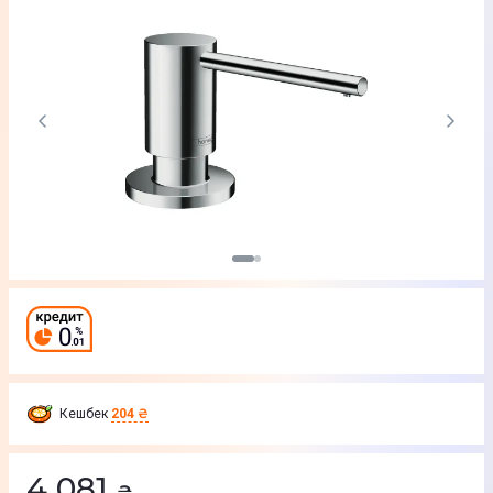
Кешбек
204 ₴
4 081
₴