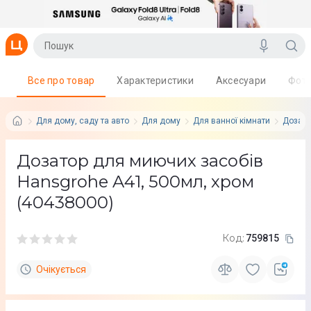
Все про товар
Характеристики
Аксесуари
Фот
Для дому, саду та авто
Для дому
Для ванної кімнати
Дозато
Дозатор для миючих засобів
Hansgrohe A41, 500мл, хром
(40438000)
Код:
759815
Очікується