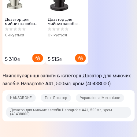
Колір
Хром
Дозатор для
Дозатор для
мийних засобів
мийних засобів
Особливості
Hansgrohe A41,
Hansgrohe A41,
500мл, сталевий
500мл, чорний
Очікується
Очікується
(40438800)
Просте та безпечне встановлення без інструментів: Ø 28 - 35
матовий
(40438670)
мм
Прихована установка легко заповнюється зверху
5 310
5 515
Антикорозійний захист випускних труб
₴
₴
Найпопулярніші запити в категорії Дозатор для миючих
Фізичні характеристики
засобів Hansgrohe A41, 500мл, хром (40438000)
Габарити (ВхШхГ)
HANSGROHE
Тип: Дозатор
Управління: Механічне
6,6 х 6,6 х 24,7 см
Дозатор для миючих засобів Hansgrohe A41, 500мл, хром
Комплектація
(40438000)
Дозатор
Юридична інформація