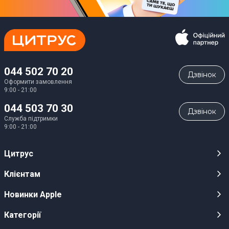
044 502 70 20
Дзвiнок
Оформити замовлення
9:00 - 21:00
044 503 70 30
Дзвiнок
Служба підтримки
9:00 - 21:00
Цитрус
Кар’єра
Клієнтам
Магазини
Публічні оферти
Новинки Apple
Для ЗМІ
Відеоогляди
iPhone 17
Категорії
Оптовим клієнтам
Акції, розіграші, призи
iPhone 17 Pro