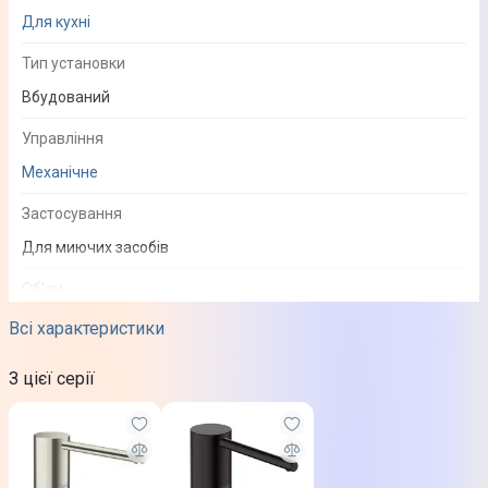
Для кухні
Тип установки
Вбудований
Управління
Механічне
Застосування
Для миючих засобів
Об'єм
500 мл
Всі характеристики
З цієї серії
Додаткові характеристики
Матеріал
Латунь