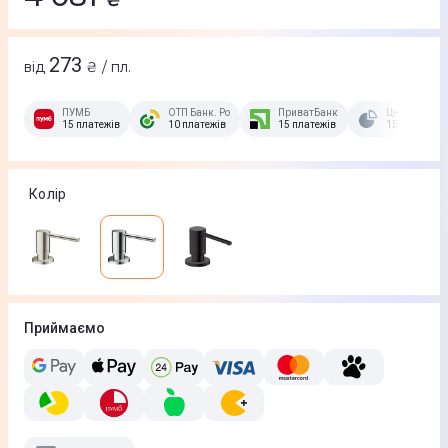
273
від
₴ / пл.
ПУМБ
ОТП Банк. Розстрочка Скибочка.
ПриватБанк
Це Розстроч
15 платежів
10 платежів
15 платежів
15 платежів
Колір
Приймаємо