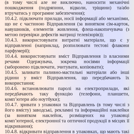
(в тому числі але не виключно, наносити механічні
пошкодження (подряпини, відколи, тріщини) та/або
втручатись у програмне забезпечення);
10.4.2. підключати прилади, носії інформації або механізми,
що не є частиною Відправлення (за винятком сім-карток,
навушників, елементів живлення, флеш-накопичувача (з
метою перевірки дефектів матриці телевізорів));
10.4.3. використовувати витратні матеріали, що є у
відправленні (наприклад, розпилювати тестові флакони
парфумерії);
10.4.4. використовувати вміст Відправлення із власними
речами Одержувача, зокрема носіями інформації
(заборонено підключати, зчитувати, копіювати);
10.4.5. заливати паливно-мастильні матеріали або інші
рідини у вміст Відправлення, що передбачають їх
використання;
10.4.6. встановлювати паролі на електроприлади, які
передбачають таку функцію (телефони, планшети,
комп’ютери або ноутбуки);
10.4.7. зривати з упаковки та Відправлень (в тому числі з
його вмісту) заводські, рекламні та інформаційні наклейки
(за винятком наклейок, розміщених на упаковці
комп’ютерної, електронної та оптичної продукції в місцях її
відкривання);
10.4.8. відкривати відправлення в упаковках, що мають такі