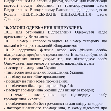
Відправленням на власний розсуд, зокрема для компенсації
вартості послуг зберігання та транспортування цього
Відправлення. В подальшому Виконавець діє відповідно до
Розділу «НЕВИТРЕБУВАНЕ ВІДПРАВЛЕННЯ» цього
Договору.
10. УМОВИ ОДЕРЖАННЯ ВІДПРАВЛЕНЬ
10.1. Для отримання Відправлення Одержувач надає
представнику Виконавця:
10.1.1. номер Експрес-накладної та номер телефону, що
вказані в Експрес-накладній Відправником.
10.1.2. одержувач фізична особа або фізична особа-
підприємець пред’являє представнику Виконавця будь-який
із наведених нижче документів, що підтверджує особу
Одержувача, зазначеного в експрес-накладній, а саме:
- паспорт громадянина України;
- тимчасове посвідчення громадянина України;
- посвідку на постійне проживання;
- посвідку на тимчасове проживання;
- посвідчення біженця, видане в Україні;
- паспорт громадянина України для виїзду за кордон;
- тимчасове посвідчення, що підтверджує особу
громадянина України;
- посвідчення особи без громадянства для виїзду за кордон;
- паспорт іноземного громадянина, у якому відомості про