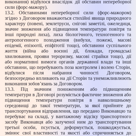
виконання) відбулося внаслідок дії обставин непереборної
сили (форс-мажору).
13.2. Обставинами непереборної сили (форс-мажором)
згідно з Договором вважаються стихійні явища природного
характеру (повені, землетруси, снігові заметілі, ожеледиця,
значне зниження або підвищення температури повітря та
інші природні лиха), лиха біологічного, техногенного та
антропогенного походження (вибухи, пожежі, масові
епідемії, епізоотії, епіфітотії тощо), обставини суспільного
життя (війна або воєнні дії, блокади, громадські
хвилювання, прояви тероризму, масові страйки тощо), дії
або нормативні вимоги органів державної влади та інші
обставини, що перебувають поза контролем і волею Сторін,
відбулися після набрання чинності Договором,
безпосередньо впливають на дії Сторін та унеможливлюють
виконання зобов’язань за Договором.
13.3. Під значним пониженням або підвищенням
температури в Договорі розуміється фактичне зниження або
підвищення температури повітря в навколишньому
середовищі до такої температури, за якої прийняте до
транспортування відправлення, що передано Виконавцю та
перебуває на складі, у вантажному відсіку транспортного
засобу Виконавця або залученої ним до транспортування
третьої особи, псується, деформується, пошкоджується,
змінює свої властивості та якості або спричиняється до