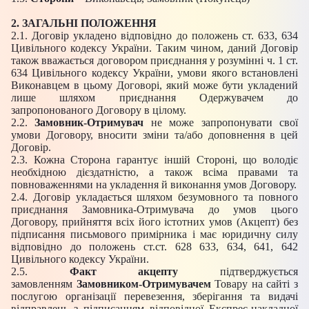
2. ЗАГАЛЬНІ ПОЛОЖЕННЯ
2.1. Договір укладено відповідно до положень ст. 633, 634
Цивільного кодексу України. Таким чином, даний Договір
також вважається договором приєднання у розумінні ч. 1 ст.
634 Цивільного кодексу України, умови якого встановлені
Виконавцем в цьому Договорі, який може бути укладений
лише шляхом приєднання Одержувачем до
запропонованого Договору в цілому.
2.2.
Замовник-Отримувач
не може запропонувати свої
умови Договору, вносити зміни та/або доповнення в цей
Договір.
2.3. Кожна Сторона гарантує іншій Стороні, що володіє
необхідною дієздатністю, а також всіма правами та
повноваженнями на укладення й виконання умов Договору.
2.4. Договір укладається шляхом безумовного та повного
приєднання Замовника-Отримувача до умов цього
Договору, прийняття всіх його істотних умов (Акцепт) без
підписання письмового примірника і має юридичну силу
відповідно до положень ст.ст. 628 633, 634, 641, 642
Цивільного кодексу України.
2.5.
Факт акцепту
підтверджується
замовленням
Замовником-Отримувачем
Товару на сайті з
послугою організації перевезення, зберігання та видачі
відправлень з підписанням відповідної Експрес-накладної