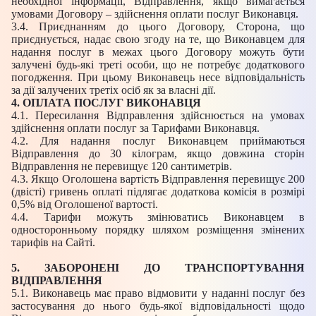
необхідної інформації, Відправлення, якщо вимагається
умовами Договору – здійснення оплати послуг Виконавця.
3.4. Приєднанням до цього Договору, Сторона, що
приєднується, надає свою згоду на те, що Виконавцем для
надання послуг в межах цього Договору можуть бути
залучені будь-які треті особи, що не потребує додаткового
погодження. При цьому Виконавець несе відповідальність
за дії залучених третіх осіб як за власні дії.
4. ОПЛАТА ПОСЛУГ ВИКОНАВЦЯ
4.1. Пересилання Відправлення здійснюється на умовах
здійснення оплати послуг за Тарифами Виконавця.
4.2. Для надання послуг Виконавцем приймаються
Відправлення до 30 кілограм, якщо довжина сторін
Відправлення не перевищує 120 сантиметрів.
4.3. Якщо Оголошена вартість Відправлення перевищує 200
(двісті) гривень оплаті підлягає додаткова комісія в розмірі
0,5% від Оголошеної вартості.
4.4. Тарифи можуть змінюватись Виконавцем в
односторонньому порядку шляхом розміщення змінених
тарифів на Сайті.
5. ЗАБОРОНЕНІ ДО ТРАНСПОРТУВАННЯ
ВІДПРАВЛЕННЯ
5.1. Виконавець має право відмовити у наданні послуг без
застосування до нього будь-якої відповідальності щодо