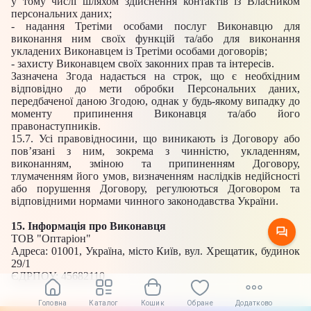
у тому числі шляхом здійснення контактів із Власником
персональних даних;
- надання Третіми особами послуг Виконавцю для
виконання ним своїх функцій та/або для виконання
укладених Виконавцем із Третіми особами договорів;
- захисту Виконавцем своїх законних прав та інтересів.
Зазначена Згода надається на строк, що є необхідним
відповідно до мети обробки Персональних даних,
передбаченої даною Згодою, однак у будь-якому випадку до
моменту припинення Виконавця та/або його
правонаступників.
15.7. Усі правовідносини, що виникають із Договору або
пов’язані з ним, зокрема з чинністю, укладенням,
виконанням, зміною та припиненням Договору,
тлумаченням його умов, визначенням наслідків недійсності
або порушення Договору, регулюються Договором та
відповідними нормами чинного законодавства України.
15. Інформація про Виконавця
ТОВ "Оптаріон"
Адреса: 01001, Україна, місто Київ, вул. Хрещатик, будинок
29/1
ЄДРПОУ: 45682110
Головна
Каталог
Кошик
Обране
Додатково