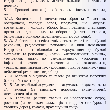
Відправлень, що можуть містити будь-що з наступного
переліку:
5.1.1. Грошові кошти (знаки), зокрема іноземна валюта,
цінні папери.
5.1.2. Вогнепальна і пневматична зброя та її частини,
боєприпаси, холодна зброя, предмети, що імітують
вогнепальну і холодну зброю, інші предмети спеціально
призначені для нападу та оборони (кастети, стилети,
балончики з рідиною паралітичної дії, порох тощо).
5.1.3. Азбест; вогненебезпечні, легкозаймисті та вибухові
речовини, радіоактивні речовини й інші небезпечні
Відправлення з відповідним маркуванням («вибухові
матеріали та речовини», «гази», «легкозаймисті рідини»,
«речовини, здатні до самозаймання», «токсичні та
інфекційні речовини», «речовини, що окислюють»,
«радіоактивні матеріали», «корозійні і їдкі речовини», «інші
небезпечні речовини і вироби»).
5.1.4. Балони з рідиною та газом (за винятком порожніх
балонів без вентиля).
5.1.5. Автомобільні акумулятори, акумулятори для мото- та
с/г техніки (за винятком порожніх акумуляторів),
люмінесцентні лампи.
5.1.6. Тварини (рештки тварин чи необроблене хутро),
рослини (за винятком саджанців з твердим стовбуром і
хвойних дерев), комахи, прах людини тощо.