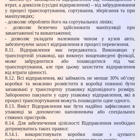
втрат, а довкілля (сусідні відправлення) – від забруднювання
у процесі транспортування, сортування, зберігання та при
маніпуляціях;
- дозволяє обробляти його на сортувальних лініях;
- дозволяє безпечно здійснювати маніпуляції при
завантаженні та вивантаженні;
- дозволяє укладати належним чином у кузов авто,
забезпечуючи захист відправлення в процесі перевезення.
8.11. Відправлення має передаватись Виконавцю у
транспортній упаковці, що виконує вищенаведені функції,
може забруднитися або пошкодитися під час
транспортування, але при цьому захистити відправлення
від втрати цінності.
8.12. Всі відправлення, які займають не менше 30% об’єму
коробки та можливо розмістити в коробці повинні бути
запаковані у транспортну упаковку відповідного розміру.
Заборонено пакувати у одну упаковку відправлення, які в
процесі транспортування можуть пошкодити одне одного.
8.13. Вміст Відправлення має бути надійно зафіксовано в
упаковці за допомогою наповнювача або спеціальних
стяжних пристроїв.
8.14. Для забезпечення цілісності Відправлення необхідно
дотримуватись таких правил:
8.14.1. використовувати коробки лише з цупкого
гофрованого картону, що має не менше трьох шарів;