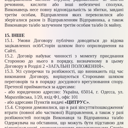
речовини, кислоти або інші небезпечні сполуки,
Виконавець несе повну відповідальність за збитки, завдані
третім особам, Відправлення яких перевозилися або
зберігалися разом із Відправленням Відправника, а також
Виконавцю та/або залученим третім особам та/або їх майну.
15. ІНШЕ
15.1. Умови Договору публічно доводяться до відома
зацікавлених осіб/Сторін шляхом його оприлюднення на
Сайті.
15.2. Договір набуває чинності з моменту приєднання
Стороною до нього в порядку, визначеному в цьому
Договору в Розділі 2 «ЗАГАЛЬНІ ПОЛОЖЕННЯ».
15.3. Усі суперечки та розбіжності, що виникають під час
виконання Договору, вирішуються Сторонами шляхом
переговорів та в порядку досудового врегулювання спору.
Претензії приймаються за адресами:
- або юридичною адресою: Україна, 65014, г. Одесса, ул.
Маразліївська, 1/20, вхід Ф1, офіс 101
- або адресами Пунктів видачі
«ЦИТРУС»
.
15.4. Сторони домовилися, що в разі зіпсуття/пошкодження/
втрати (повної або часткової) Відправлення, а також у разі
розбіжностей поглядів Виконавця та Відправника та/або
Одержувача на обставини, що можуть бути підставою для
відповідальності, уповноваженими представниками Сторін