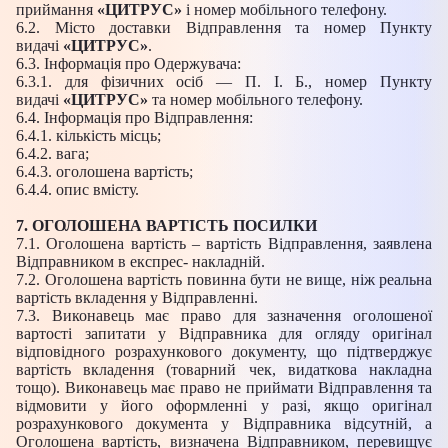
приймання
«ЦИТРУС»
і номер мобільного телефону.
6.2. Місто доставки Відправлення та номер Пункту
видачі
«ЦИТРУС»
.
6.3. Інформація про Одержувача:
6.3.1. для фізичних осіб — П. І. Б., номер Пункту
видачі
«ЦИТРУС»
та номер мобільного телефону.
6.4. Інформація про Відправлення:
6.4.1. кількість місць;
6.4.2. вага;
6.4.3. оголошена вартість;
6.4.4. опис вмісту.
7. ОГОЛОШЕНА ВАРТІСТЬ ПОСИЛКИ
7.1. Оголошена вартість – вартість Відправлення, заявлена
Відправником в експрес- накладній.
7.2. Оголошена вартість повинна бути не вище, ніж реальна
вартість вкладення у Відправленні.
7.3. Виконавець має право для зазначення оголошеної
вартості запитати у Відправника для огляду оригінал
відповідного розрахункового документу, що підтверджує
вартість вкладення (товарний чек, видаткова накладна
тощо). Виконавець має право не приймати Відправлення та
відмовити у його оформленні у разі, якщо оригінал
розрахункового документа у Відправника відсутній, а
Оголошена вартість, визначена Відправником, перевищує