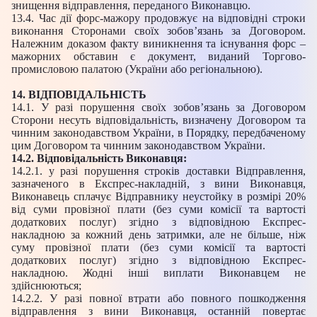
знищення відправлення, переданого Виконавцю.
13.4. Час дії форс-мажору продовжує на відповідні строки
виконання Сторонами своїх зобов’язань за Договором.
Належним доказом факту виникнення та існування форс –
мажорних обставин є документ, виданий Торгово-
промисловою палатою (України або регіональною).
14. ВІДПОВІДАЛЬНІСТЬ
14.1. У разі порушення своїх зобов’язань за Договором
Сторони несуть відповідальність, визначену Договором та
чинним законодавством України, в Порядку, передбаченому
цим Договором та чинним законодавством України.
14.2. Відповідальність Виконавця:
14.2.1. у разі порушення строків доставки Відправлення,
зазначеного в Експрес-накладній, з вини Виконавця,
Виконавець сплачує Відправнику неустойку в розмірі 20%
від суми провізної плати (без суми комісії та вартості
додаткових послуг) згідно з відповідною Експрес-
накладною за кожний день затримки, але не більше, ніж
суму провізної плати (без суми комісії та вартості
додаткових послуг) згідно з відповідною Експрес-
накладною. Жодні інші виплати Виконавцем не
здійснюються;
14.2.2. У разі повної втрати або повного пошкодження
відправлення з вини Виконавця, останній повертає