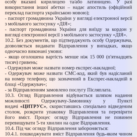
особу вказані кирилицею та/або латиницею. У разі
використання іншої абетки – надає апостиль (офіційний
переклад паспорта українською мовою);
- паспорт громадянина України у вигляді електронної версії
з мобільного застосунку «ДІЯ»;
- паспорт громадянина України для виїзду за кордон у
вигляді електронної версії з мобільного застосунку «ДІЯ».
10.2. Без документів, що підтверджують особу Одержувача,
дозволяється видавати Відправлення у випадках, якщо
одночасно виконані умови:
- якщо оголошена вартість менше ніж 15 000 (п'ятнадцять
тисяч) гривень;
- Одержувач може назвати номер експрес-накладної;
- Одержувач може назвати СМС-код, який був надісланий
на номер телефону, що зазначений в Експрес-накладній в
блоці «Одержувач»;
- за Відправленням замовлено послугу Післяплата.
10.3. Огляд Відправлення відбувається шляхом надання
можливості Одержувачу-Замовнику у Пункті
видачі
«ЦИТРУС»
, скориставшись спеціально відведеним
столом, розкрити упаковку Відправлення та перевірити
його вміст. Процес огляду Відправлення не повинен
перевищувати 5-ти хвилин на одне Відправлення.
10.4. Під час огляду Відправлення забороняється:
10.4.1. пошкоджувати вміст Відправлення будь-яким чином