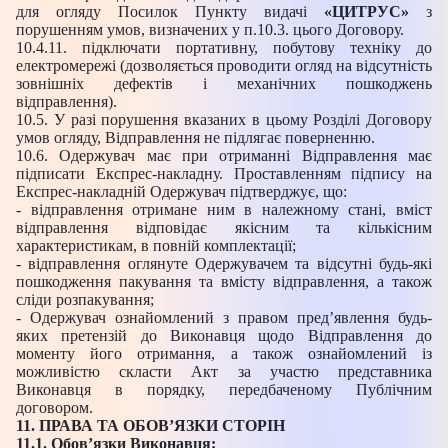
для огляду Посилок Пункту видачі
«ЦИТРУС»
з
порушенням умов, визначених у п.10.3. цього Договору.
10.4.11. підключати портативну, побутову техніку до
електромережі (дозволяється проводити огляд на відсутність
зовнішніх дефектів і механічних пошкоджень
відправлення).
10.5. У разі порушення вказаних в цьому Розділі Договору
умов огляду, Відправлення не підлягає поверненню.
10.6. Одержувач має при отриманні Відправлення має
підписати Експрес-накладну. Проставленням підпису на
Експрес-накладній Одержувач підтверджує, що:
- відправлення отримане ним в належному стані, вміст
відправлення відповідає якісним та кількісним
характеристикам, в повній комплектації;
- відправлення оглянуте Одержувачем та відсутні будь-які
пошкодження пакування та вмісту відправлення, а також
сліди розпакування;
- Одержувач ознайомлений з правом пред’явлення будь-
яких претензій до Виконавця щодо Відправлення до
моменту його отримання, а також ознайомлений із
можливістю скласти Акт за участю представника
Виконавця в порядку, передбаченому Публічним
договором.
11. ПРАВА ТА ОБОВ’ЯЗКИ СТОРІН
11.1. Обов’язки Виконавця: