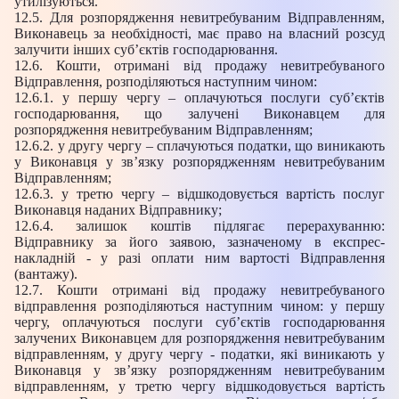
утилізуються.
12.5. Для розпорядження невитребуваним Відправленням,
Виконавець за необхідності, має право на власний розсуд
залучити інших суб’єктів господарювання.
12.6. Кошти, отримані від продажу невитребуваного
Відправлення, розподіляються наступним чином:
12.6.1. у першу чергу – оплачуються послуги суб’єктів
господарювання, що залучені Виконавцем для
розпорядження невитребуваним Відправленням;
12.6.2. у другу чергу – сплачуються податки, що виникають
у Виконавця у зв’язку розпорядженням невитребуваним
Відправленням;
12.6.3. у третю чергу – відшкодовується вартість послуг
Виконавця наданих Відправнику;
12.6.4. залишок коштів підлягає перерахуванню:
Відправнику за його заявою, зазначеному в експрес-
накладній - у разі оплати ним вартості Відправлення
(вантажу).
12.7. Кошти отримані від продажу невитребуваного
відправлення розподіляються наступним чином: у першу
чергу, оплачуються послуги суб’єктів господарювання
залучених Виконавцем для розпорядження невитребуваним
відправленням, у другу чергу - податки, які виникають у
Виконавця у зв’язку розпорядженням невитребуваним
відправленням, у третю чергу відшкодовується вартість