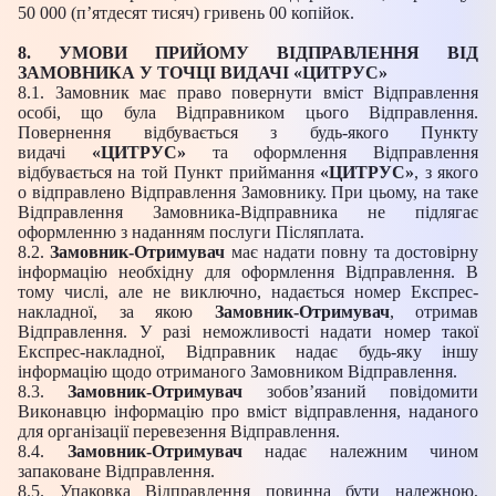
50 000 (п’ятдесят тисяч) гривень 00 копійок.
8. УМОВИ ПРИЙОМУ ВІДПРАВЛЕННЯ ВІД
ЗАМОВНИКА У ТОЧЦІ ВИДАЧІ «ЦИТРУС»
8.1. Замовник має право повернути вміст Відправлення
особі, що була Відправником цього Відправлення.
Повернення відбувається з будь-якого Пункту
видачі
«ЦИТРУС»
та оформлення Відправлення
відбувається на той Пункт приймання
«ЦИТРУС»
, з якого
о відправлено Відправлення Замовнику. При цьому, на таке
Відправлення Замовника-Відправника не підлягає
оформленню з наданням послуги Післяплата.
8.2.
Замовник-Отримувач
має надати повну та достовірну
інформацію необхідну для оформлення Відправлення. В
тому числі, але не виключно, надається номер Експрес-
накладної, за якою
Замовник-Отримувач
, отримав
Відправлення. У разі неможливості надати номер такої
Експрес-накладної, Відправник надає будь-яку іншу
інформацію щодо отриманого Замовником Відправлення.
8.3.
Замовник-Отримувач
зобов’язаний повідомити
Виконавцю інформацію про вміст відправлення, наданого
для організації перевезення Відправлення.
8.4.
Замовник-Отримувач
надає належним чином
запаковане Відправлення.
8.5. Упаковка Відправлення повинна бути належною,