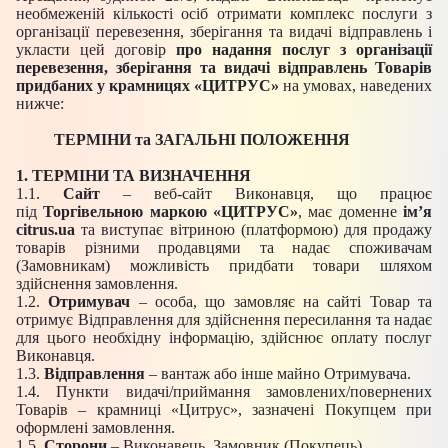
необмеженій кількості осіб отримати комплекс послуги з
організації перевезення, зберігання та видачі відправлень і
укласти цей договір
про
надання послуг з організації
перевезення, зберігання та видачі відправлень Товарів
придбаних у крамницях «ЦИТРУС»
на умовах, наведених
нижче:
ТЕРМІНИ та
ЗАГАЛЬНІ ПОЛОЖЕННЯ
1. ТЕРМІНИ ТА ВИЗНАЧЕННЯ
1.1.
Сайт
– веб-сайт Виконавця, що працює
під
Торгівельною маркою «ЦИТРУС»
, має доменне
ім’я
citrus.ua
та виступає вітриною (платформою) для продажу
товарів різними продавцями та надає споживачам
(Замовникам) можливість придбати товари шляхом
здійснення замовлення.
1.2.
Отримувач
– особа, що замовляє на сайті Товар та
отримує Відправлення для здійснення пересилання та надає
для цього необхідну інформацію, здійснює оплату послуг
Виконавця.
1.3.
Відправлення
– вантаж або інше майно Отримувача.
1.4.
Пункти видачі/приймання замовлених/повернених
Товарів – крамниці «Цитрус», зазначені Покупцем при
оформлені замовлення.
1.5.
Сторони
– Виконавець, Замовник (Покупець)