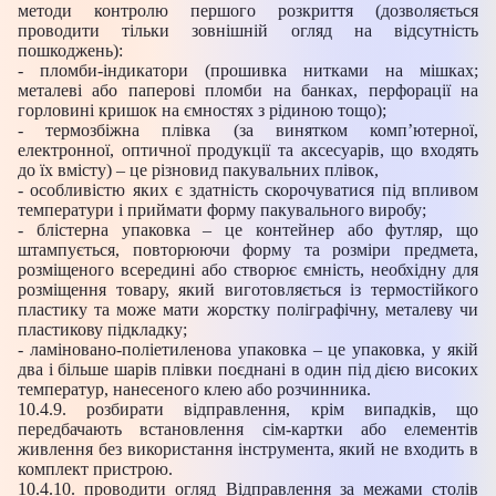
методи контролю першого розкриття (дозволяється
проводити тільки зовнішній огляд на відсутність
пошкоджень):
- пломби-індикатори (прошивка нитками на мішках;
металеві або паперові пломби на банках, перфорації на
горловині кришок на ємностях з рідиною тощо);
- термозбіжна плівка (за винятком комп’ютерної,
електронної, оптичної продукції та аксесуарів, що входять
до їх вмісту) – це різновид пакувальних плівок,
- особливістю яких є здатність скорочуватися під впливом
температури і приймати форму пакувального виробу;
- блістерна упаковка – це контейнер або футляр, що
штампується, повторюючи форму та розміри предмета,
розміщеного всередині або створює ємність, необхідну для
розміщення товару, який виготовляється із термостійкого
пластику та може мати жорстку поліграфічну, металеву чи
пластикову підкладку;
- ламіновано-поліетиленова упаковка – це упаковка, у якій
два і більше шарів плівки поєднані в один під дією високих
температур, нанесеного клею або розчинника.
10.4.9. розбирати відправлення, крім випадків, що
передбачають встановлення сім-картки або елементів
живлення без використання інструмента, який не входить в
комплект пристрою.
10.4.10. проводити огляд Відправлення за межами столів