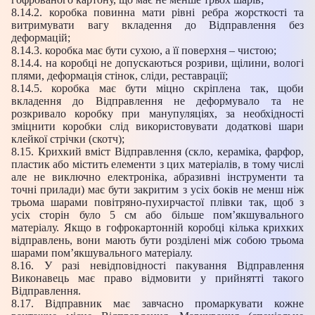
8.14.2. коробка повинна мати рівні ребра жорсткості та
витримувати вагу вкладення до Відправлення без
деформацій;
8.14.3. коробка має бути сухою, а її поверхня – чистою;
8.14.4. на коробці не допускаються розриви, щілини, вологі
плями, деформація стінок, сліди, реставрації;
8.14.5. коробка має бути міцно скріплена так, щоби
вкладення до Відправлення не деформувало та не
розкривало коробку при манупуляціях, за необхідності
зміцнити коробки слід використовувати додаткові шари
клейкої стрічки (скотч);
8.15. Крихкий вміст Відправлення (скло, кераміка, фарфор,
пластик або містить елементи з цих матеріалів, в тому числі
але не виключно електроніка, абразивні інструменти та
точні прилади) має бути закритим з усіх боків не менш ніж
трьома шарами повітряно-пухирчастої плівки так, щоб з
усіх сторін було 5 см або більше пом’якшувального
матеріалу. Якщо в гофрокартонній коробці кілька крихких
відправлень, вони мають бути розділені між собою трьома
шарами пом’якшувального матеріалу.
8.16. У разі невідповідності пакування Відправлення
Виконавець має право відмовити у прийнятті такого
Відправлення.
8.17. Відправник має завчасно промаркувати кожне