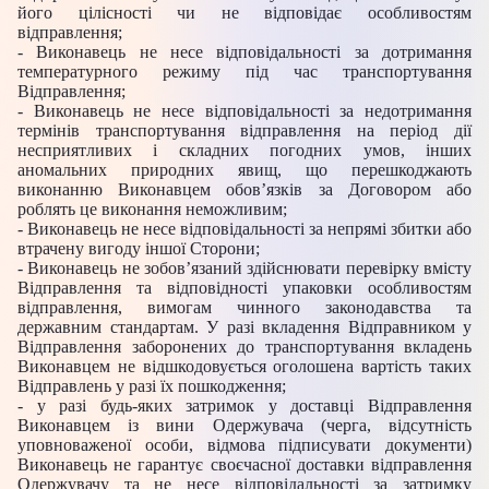
його цілісності чи не відповідає особливостям
відправлення;
- Виконавець не несе відповідальності за дотримання
температурного режиму під час транспортування
Відправлення;
- Виконавець не несе відповідальності за недотримання
термінів транспортування відправлення на період дії
несприятливих і складних погодних умов, інших
аномальних природних явищ, що перешкоджають
виконанню Виконавцем обов’язків за Договором або
роблять це виконання неможливим;
- Виконавець не несе відповідальності за непрямі збитки або
втрачену вигоду іншої Сторони;
- Виконавець не зобов’язаний здійснювати перевірку вмісту
Відправлення та відповідності упаковки особливостям
відправлення, вимогам чинного законодавства та
державним стандартам. У разі вкладення Відправником у
Відправлення заборонених до транспортування вкладень
Виконавцем не відшкодовується оголошена вартість таких
Відправлень у разі їх пошкодження;
- у разі будь-яких затримок у доставці Відправлення
Виконавцем із вини Одержувача (черга, відсутність
уповноваженої особи, відмова підписувати документи)
Виконавець не гарантує своєчасної доставки відправлення
Одержувачу та не несе відповідальності за затримку