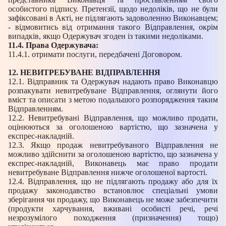
особистого підпису. Претензії, щодо недоліків, що не були
зафіксовані в Акті, не підлягають задоволенню Виконавцем;
- відмовитись від отримання такого Відправлення, окрім
випадків, якщо Одержувач згоден із такими недоліками.
11.4. Права Одержувача:
11.4.1. отримати послуги, передбачені Договором.
12. НЕВИТРЕБУВАНЕ ВІДПРАВЛЕННЯ
12.1. Відправник та Одержувач надають право Виконавцю
розпакувати невитребуване Відправлення, оглянути його
вміст та описати з метою подальшого розпорядження таким
Відправленням.
12.2. Невитребувані Відправлення, що можливо продати,
оцінюються за оголошеною вартістю, що зазначена у
експрес-накладній.
12.3. Якщо продаж невитребуваного Відправлення не
можливо здійснити за оголошеною вартістю, що зазначена у
експрес-накладній, Виконавець має право продати
невитребуване Відправлення нижче оголошеної вартості.
12.4. Відправлення, що не підлягають продажу або для їх
продажу законодавство встановлює спеціальні умови
зберігання чи продажу, що Виконавець не може забезпечити
(продукти харчування, вживані особисті речі, речі
незрозумілого походження (призначення) тощо)