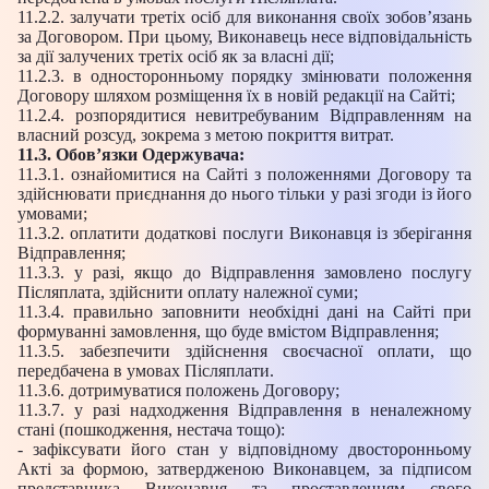
11.2.2. залучати третіх осіб для виконання своїх зобов’язань
за Договором. При цьому, Виконавець несе відповідальність
за дії залучених третіх осіб як за власні дії;
11.2.3. в односторонньому порядку змінювати положення
Договору шляхом розміщення їх в новій редакції на Сайті;
11.2.4. розпорядитися невитребуваним Відправленням на
власний розсуд, зокрема з метою покриття витрат.
11.3. Обов’язки Одержувача:
11.3.1. ознайомитися на Сайті з положеннями Договору та
здійснювати приєднання до нього тільки у разі згоди із його
умовами;
11.3.2. оплатити додаткові послуги Виконавця із зберігання
Відправлення;
11.3.3. у разі, якщо до Відправлення замовлено послугу
Післяплата, здійснити оплату належної суми;
11.3.4. правильно заповнити необхідні дані на Сайті при
формуванні замовлення, що буде вмістом Відправлення;
11.3.5. забезпечити здійснення своєчасної оплати, що
передбачена в умовах Післяплати.
11.3.6. дотримуватися положень Договору;
11.3.7. у разі надходження Відправлення в неналежному
стані (пошкодження, нестача тощо):
- зафіксувати його стан у відповідному двосторонньому
Акті за формою, затвердженою Виконавцем, за підписом
представника Виконавця та проставленням свого