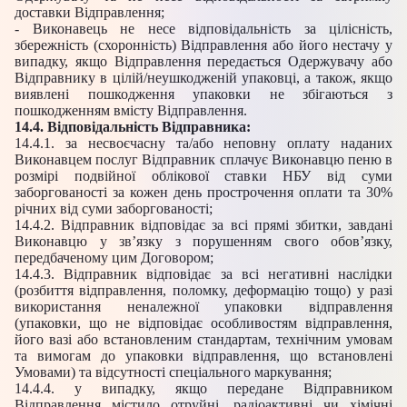
доставки Відправлення;
- Виконавець не несе відповідальність за цілісність,
збережність (схоронність) Відправлення або його нестачу у
випадку, якщо Відправлення передається Одержувачу або
Відправнику в цілій/неушкодженій упаковці, а також, якщо
виявлені пошкодження упаковки не збігаються з
пошкодженням вмісту Відправлення.
14.4. Відповідальність Відправника:
14.4.1. за несвоєчасну та/або неповну оплату наданих
Виконавцем послуг Відправник сплачує Виконавцю пеню в
розмірі подвійної облікової ставки НБУ від суми
заборгованості за кожен день прострочення оплати та 30%
річних від суми заборгованості;
14.4.2. Відправник відповідає за всі прямі збитки, завдані
Виконавцю у зв’язку з порушенням свого обов’язку,
передбаченому цим Договором;
14.4.3. Відправник відповідає за всі негативні наслідки
(розбиття відправлення, поломку, деформацію тощо) у разі
використання неналежної упаковки відправлення
(упаковки, що не відповідає особливостям відправлення,
його вазі або встановленим стандартам, технічним умовам
та вимогам до упаковки відправлення, що встановлені
Умовами) та відсутності спеціального маркування;
14.4.4. у випадку, якщо передане Відправником
Відправлення містило отруйні, радіоактивні чи хімічні