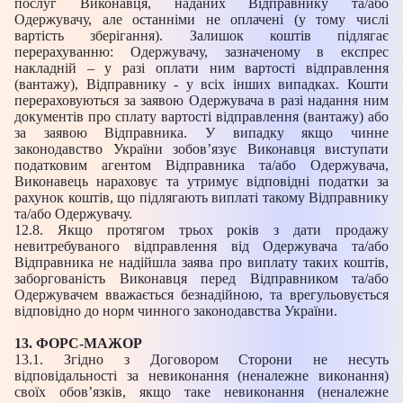
послуг Виконавця, наданих Відправнику та/або
Одержувачу, але останніми не оплачені (у тому числі
вартість зберігання). Залишок коштів підлягає
перерахуванню: Одержувачу, зазначеному в експрес
накладній – у разі оплати ним вартості відправлення
(вантажу), Відправнику - у всіх інших випадках. Кошти
перераховуються за заявою Одержувача в разі надання ним
документів про сплату вартості відправлення (вантажу) або
за заявою Відправника. У випадку якщо чинне
законодавство України зобов’язує Виконавця виступати
податковим агентом Відправника та/або Одержувача,
Виконавець нараховує та утримує відповідні податки за
рахунок коштів, що підлягають виплаті такому Відправнику
та/або Одержувачу.
12.8. Якщо протягом трьох років з дати продажу
невитребуваного відправлення від Одержувача та/або
Відправника не надійшла заява про виплату таких коштів,
заборгованість Виконавця перед Відправником та/або
Одержувачем вважається безнадійною, та врегульовується
відповідно до норм чинного законодавства України.
13. ФОРС-МАЖОР
13.1. Згідно з Договором Сторони не несуть
відповідальності за невиконання (неналежне виконання)
своїх обов’язків, якщо таке невиконання (неналежне