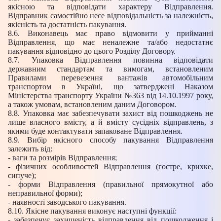
якісною та відповідати характеру Відправлення.
Відправник самостійно несе відповідальність за належність,
якісність та достатність пакування.
8.6. Виконавець має право відмовити у прийманні
Відправлення, що має неналежне та/або недостатнє
пакування відповідно до цього Розділу Договору.
8.7. Упаковка Відправлення повинна відповідати
державним стандартам та вимогам, встановленим
Правилами перевезення вантажів автомобільним
транспортом в Україні, що затверджені Наказом
Міністерства транспорту України №363 від 14.10.1997 року,
а також умовам, встановленим даним Договором.
8.8. Упаковка має забезпечувати захист від пошкоджень не
лише власного вмісту, а й вмісту сусідніх відправлень, з
якими буде контактувати запаковане Відправлення.
8.9. Вибір якісного способу пакування Відправлення
залежить від:
- ваги та розмірів Відправлення;
- фізичних особливостей Відправлення (гостре, крихке,
сипуче);
- форми Відправлення (правильної прямокутної або
неправильної форми);
- наявності заводського пакування.
8.10. Якісне пакування виконує наступні функції:
- забезпечує захищеність відправлення від пошкодження і