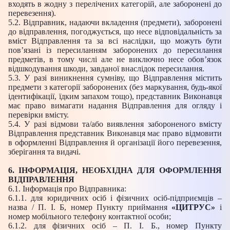
входять в жодну з перелічених категорій, але заборонені до
перевезення).
5.2. Відправник, надаючи вкладення (предмети), заборонені
до відправлення, погоджується, що несе відповідальність за
вміст Відправлення та за всі наслідки, що можуть бути
пов’язані із пересиланням заборонених до пересилання
предметів, в тому числі але не виключно несе обов’язок
відшкодування шкоди, завданої внаслідок пересилання.
5.3. У разі виникнення сумніву, що Відправлення містить
предмети з категорії заборонених (без маркування, будь-якої
ідентифікації, їдким запахом тощо), представник Виконавця
має право вимагати надання Відправлення для огляду і
перевірки вмісту.
5.4. У разі відмови та/або виявлення забороненого вмісту
Відправлення представник Виконавця має право відмовити
в оформленні Відправлення й організації його перевезення,
зберігання та видачі.
6. ІНФОРМАЦІЯ, НЕОБХІДНА ДЛЯ ОФОРМЛЕННЯ
ВІДПРАВЛЕННЯ
6.1. Інформація про Відправника:
6.1.1. для юридичних осіб і фізичних осіб-підприємців –
назва / П. І. Б, номер Пункту приймання
«ЦИТРУС»
і
номер мобільного телефону контактної особи;
6.1.2. для фізичних осіб – П. І. Б., номер Пункту