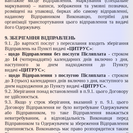
вантажне місце Відправлення. Маркування (спеціальне
маркування) – написи, зображення та умовні позначки,
розміщені на упаковці, бирках або самому відправленні,
наданому Відправником Виконавцю, потрібні для
організації транспортування цього відправлення та видачі
його Одержувачу.
9. ЗБЕРІГАННЯ ВІДПРАВЛЕНЬ
9.1. До вартості послуг з пересилання входить зберігання
Відправлень на Пункті видачі
«ЦИТРУС»
:
-
щодо Відправлення без послуги Післяплата
- строком
до
14
(чотирнадцяти) календарних днів включно з дня,
наступного за днем надходження до Пункту
видачі
«ЦИТРУС»
;
-
щодо Відправлення з послугою Післяплата
- строком
до
3
(трьох) календарних днів включно з дня, наступного за
днем надходження до Пункту видачі
«ЦИТРУС»
.
9.2. Зберігання понад встановлений в п.9.1. цього Договору
не здійснюється.
9.3. Якщо у строк зберігання, вказаний у п. 9.1. цього
Договору Відправлення не було витребуване Одержувачем
або Відправником, то таке Відправлення вважається
невитребуваним, а відповідальність Виконавця перед
Відправником та Одержувачем за збереження Відправлення
припиняється. Виконавець має право розпорядитися таким