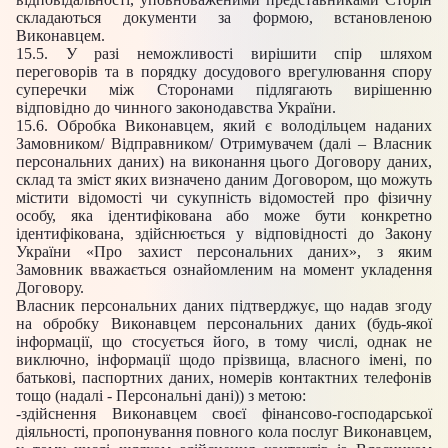
складаються документи за формою, встановленою
Виконавцем.
15.5. У разі неможливості вирішити спір шляхом
переговорів та в порядку досудового врегулювання спору
суперечки між Сторонами підлягають вирішенню
відповідно до чинного законодавства України.
15.6. Обробка Виконавцем, який є володільцем наданих
Замовником/ Відправником/ Отримувачем (далі – Власник
персональних даних) на виконання цього Договору даних,
склад та зміст яких визначено даним Договором, що можуть
містити відомості чи сукупність відомостей про фізичну
особу, яка ідентифікована або може бути конкретно
ідентифікована, здійснюється у відповідності до Закону
України «Про захист персональних даних», з яким
Замовник вважається ознайомленим на момент укладення
Договору.
Власник персональних даних підтверджує, що надав згоду
на обробку Виконавцем персональних даних (будь-якої
інформації, що стосується його, в тому числі, однак не
виключно, інформації щодо прізвища, власного імені, по
батькові, паспортних даних, номерів контактних телефонів
тощо (надалі - Персональні дані)) з метою:
-здійснення Виконавцем своєї фінансово-господарської
діяльності, пропонування повного кола послуг Виконавцем,