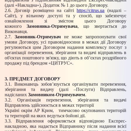
(далі «Накладна»), Додаток № 1 до цього Договору.
2.6. Договір розміщено на сайті
https://citrus.ua
(надалі –
Сайт), у вільному доступі та у спосіб, що забезпечує
ознайомлення зі змістом цього Договору
кожного
Замовника-Отримувача
, що звертається до
Виконавця.
2.7.
Замовник-Отримувач
не може запропонувати свої
умови Договору, усі правовідносини в межах дії Договору
регулюються цим Договором надання комплексу послуг з
організації перевезення, зберігання та видачі відправлень в
об'єктах поштового зв'язку, що діють в об’єктах роздрібного
продажу під брендом «ЦИТРУС».
3. ПРЕДМЕТ ДОГОВОРУ
3.1. Виконавець зобов’язується організувати перевезення,
зберігання та видачу (далі –Послуги) Відправлень,
надісланих
Замовником-Отримувачем
.
3.2. Організація перевезення, зберігання та видачі
Відправлень здійснюється в межах території
Україні окрім АР Крим,
тимчасово окупованих територій
та територій на яких ведуться бойові дії.
3.3. Відправлення оформляється відповідною Експрес-
накладною, яка надається Відправнику після надання всієї