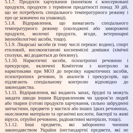
5.1.7. Продукти харчування (винятком є консервовані
продукти, продукти з терміном придатності понад 30 діб,
що не потребують спеціального температурного режиму і
про це зазначено на упаковці).
5.1.8. Відправлення, що вимагають спеціального
температурного режиму (охолоджені або заморожені
продукти, молочні продукти, ягоди, ветеринарні
імунобіологічні засоби, тощо).
5.1.9. Лікарські засоби (в тому числі перекис водню), спирт
етиловий, високооктанові кисневмісні домішки (хімічні
сполуки, які додаються до бензину).
5.1.10. Наркотичні засоби, психотропні речовини і
прекурсори, включені Комітетом з контролю за
наркотиками при МОЗ до переліку наркотичних засобів,
психотропних речовин, їх аналогів і прекурсорів, що
підлягають спеціальному контролю відповідно до
законодавства.
5.1.11. Відправлення, які видають запах, брудні та можуть
завдати шкоди іншим Відправленням чи здоров’ю людей
або тварин (готові продукти харчування, сильно забруднені
запчастини, предмети у мастилі або інших їдких речовинах,
окислюючи матеріали та органічні кислоти, бактерії та живі
віруси, отруйні речовини, радіоактивні матеріали, тощо).
5.1.12. Інші предмети, які заборонено чинним
законодавством України (нестандартні предмети, які не