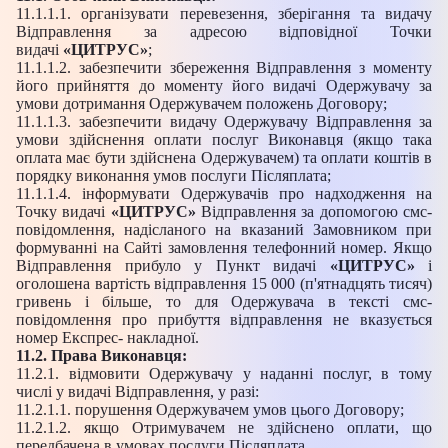
11.1.1.1. організувати перевезення, зберігання та видачу
Відправлення за адресою відповідної Точки
видачі
«ЦИТРУС»
;
11.1.1.2. забезпечити збереження Відправлення з моменту
його прийняття до моменту його видачі Одержувачу за
умови дотримання Одержувачем положень Договору;
11.1.1.3. забезпечити видачу Одержувачу Відправлення за
умови здійснення оплати послуг Виконавця (якщо така
оплата має бути здійснена Одержувачем) та оплати коштів в
порядку виконання умов послуги Післяплата;
11.1.1.4. інформувати Одержувачів про надходження на
Точку видачі
«ЦИТРУС»
Відправлення за допомогою смс-
повідомлення, надісланого на вказаний Замовником при
формуванні на Сайті замовлення телефонний номер. Якщо
Відправлення прибуло у Пункт видачі
«ЦИТРУС»
і
оголошена вартість відправлення 15 000 (п'ятнадцять тисяч)
гривень і більше, то для Одержувача в тексті смс-
повідомлення про прибуття відправлення не вказується
номер Експрес- накладної.
11.2. Права Виконавця:
11.2.1. відмовити Одержувачу у наданні послуг, в тому
числі у видачі Відправлення, у разі:
11.2.1.1. порушення Одержувачем умов цього Договору;
11.2.1.2. якщо Отримувачем не здійснено оплати, що
передбачена в умовах послуги Післяплата.