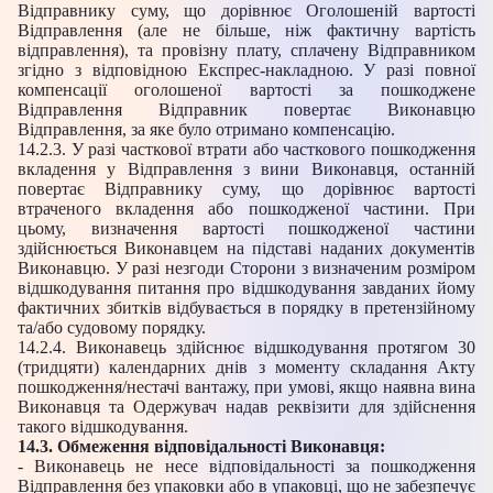
Відправнику суму, що дорівнює Оголошеній вартості
Відправлення (але не більше, ніж фактичну вартість
відправлення), та провізну плату, сплачену Відправником
згідно з відповідною Експрес-накладною. У разі повної
компенсації оголошеної вартості за пошкоджене
Відправлення Відправник повертає Виконавцю
Відправлення, за яке було отримано компенсацію.
14.2.3. У разі часткової втрати або часткового пошкодження
вкладення у Відправлення з вини Виконавця, останній
повертає Відправнику суму, що дорівнює вартості
втраченого вкладення або пошкодженої частини. При
цьому, визначення вартості пошкодженої частини
здійснюється Виконавцем на підставі наданих документів
Виконавцю. У разі незгоди Сторони з визначеним розміром
відшкодування питання про відшкодування завданих йому
фактичних збитків відбувається в порядку в претензійному
та/або судовому порядку.
14.2.4. Виконавець здійснює відшкодування протягом 30
(тридцяти) календарних днів з моменту складання Акту
пошкодження/нестачі вантажу, при умові, якщо наявна вина
Виконавця та Одержувач надав реквізити для здійснення
такого відшкодування.
14.3. Обмеження відповідальності Виконавця:
- Виконавець не несе відповідальності за пошкодження
Відправлення без упаковки або в упаковці, що не забезпечує