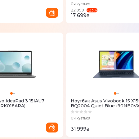
Очікується
-
23
%
22 999
17 699
₴
o IdeaPad 3 15IAU7
Ноутбук Asus Vivobook 15 X1
82RK018ARA)
BQ2004 Quiet Blue (90NB0VX
M02UP0)
Очікується
31 999
₴