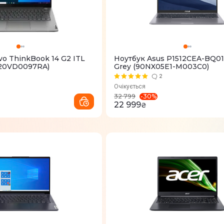
o ThinkBook 14 G2 ITL
Ноутбук Asus P1512CEA-BQ01
 (20VD0097RA)
Grey (90NX05E1-M003C0)
2
Очікується
-
30
%
32 799
22 999
₴