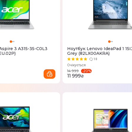
Aspire 3 A315-35-C0L3
Ноутбук Lenovo IdeaPad 1 15I
EU.02P)
Grey (82LX00AKRA)
10
Очікується
-
20
%
14 999
11 999
₴