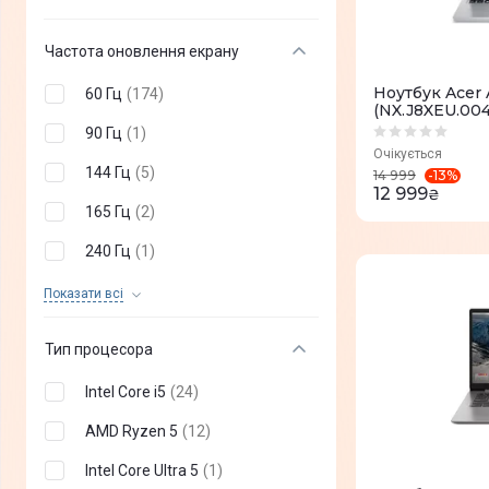
3456 х 2234
(
0
)
Частота оновлення екрану
2560 x 1600
(
0
)
Ноутбук Acer 
60 Гц
(
174
)
(NX.J8XEU.004
3000 x 2000
(
0
)
90 Гц
(
1
)
3072 x 1920
(
0
)
Очікується
144 Гц
(
5
)
-
13
%
14 999
12 999
3240 x 2160
(
0
)
₴
165 Гц
(
2
)
3300 x 2200
(
0
)
240 Гц
(
1
)
3840 x 2400
(
0
)
120 Гц
(
0
)
Показати всi
300 Гц
(
0
)
Тип процесора
360 Гц
(
0
)
Intel Core i5
(
24
)
250 Гц
(
0
)
AMD Ryzen 5
(
12
)
180 Гц
(
0
)
Intel Core Ultra 5
(
1
)
200 Гц
(
0
)