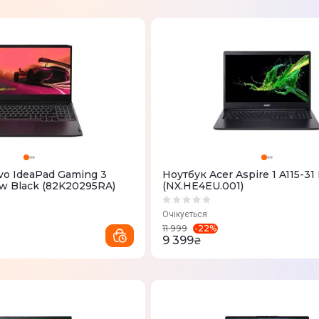
vo IdeaPad Gaming 3
Ноутбук Acer Aspire 1 A115-31
w Black (82K20295RA)
(NX.HE4EU.001)
Очікується
-
22
%
11 999
9 399
₴