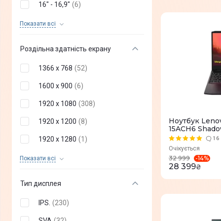
16" - 16,9"
(
6
)
macOS Ventura
(
0
)
17" - 17,9"
(
9
)
Показати всi
macOS Monterey
(
0
)
18" - 18,9"
(
0
)
macOS Big Sur
(
0
)
Роздільна здатність екрану
Ubuntu
(
0
)
1366 x 768
(
52
)
1600 x 900
(
6
)
1920 x 1080
(
308
)
Ноутбук Leno
1920 x 1200
(
8
)
15ACH6 Shado
1920 x 1280
(
1
)
16
Очікується
2160 x 1440
(
2
)
-
14
%
32 999
Показати всi
28 399
₴
2560 x 1440
(
1
)
Тип дисплея
2880 x 1800
(
5
)
IPS.
(
230
)
3840 x 2160
(
1
)
SVA
(
32
)