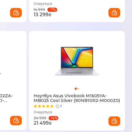
Очікується
-
11
%
14 999
13 299
₴
502ZA-
Ноутбук Asus Vivobook M1605YA-
1-
MB025 Cool Silver (90NB10R2-M000Z0)
9
Очікується
-
14
%
24 999
21 499
₴