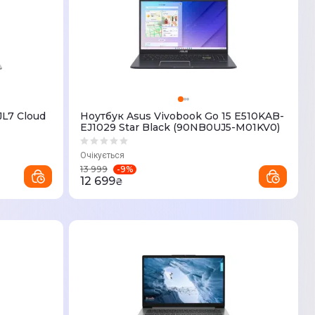
JL7 Cloud
Ноутбук Asus Vivobook Go 15 E510KAB-
EJ1029 Star Black (90NB0UJ5-M01KV0)
Очікується
-
9
%
13 999
12 699
₴