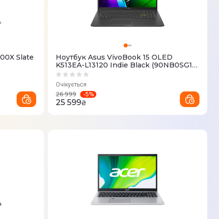
00X Slate
Ноутбук Asus VivoBook 15 OLED
K513EA-L13120 Indie Black (90NB0SG1-
M00MZ0)
Очікується
-
5
%
26 999
25 599
₴