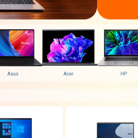
Asus
Acer
HP