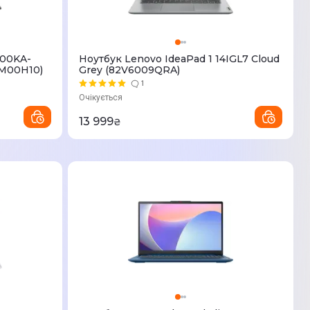
500KA-
Ноутбук Lenovo IdeaPad 1 14IGL7 Cloud
-M00H10)
Grey (82V6009QRA)
1
Очікується
13 999
₴