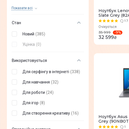
2E
(
1
)
Показати всi
Ноутбук Lenov
Slate Grey (8
Prestigio
(
5
)
17
Стан
Очікується
Haier
(
6
)
-
9
%
35 999
Новий
(
385
)
32 599
₴
Thomson
(
9
)
Уцінка
(
0
)
Vinga
(
2
)
Pixus
(
2
)
Використовується
Mechrevo
(
1
)
Для серфінгу в інтернеті
(
338
)
CHUWI INNOVATION LIMITED
(
7
)
Для навчання
(
32
)
Huawei
(
1
)
Для роботи
(
24
)
Apple
(
0
)
Для ігор
(
8
)
MSI
(
0
)
Для створення креативу
(
16
)
Ноутбук Asus
Grey (90NB0T
Dream Machines
(
0
)
1