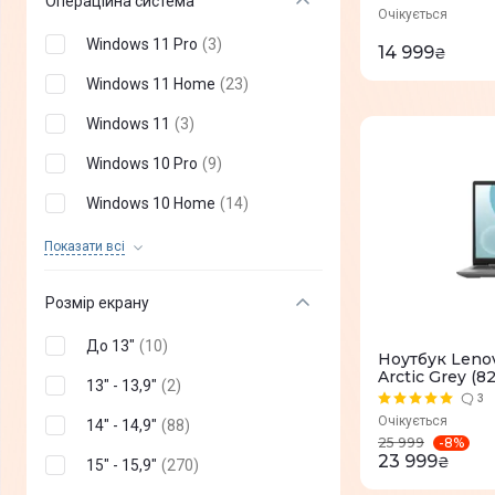
Операційна система
Microsoft
(
0
)
Очікується
Windows 11 Pro
(
3
)
Honor
(
0
)
14 999
₴
Windows 11 Home
(
23
)
Gigabyte
(
0
)
Windows 11
(
3
)
Durabook
(
0
)
Windows 10 Pro
(
9
)
AGN
(
0
)
Windows 10 Home
(
14
)
realme
(
0
)
Windows 10
(
2
)
Показати всi
Xiaomi
(
0
)
Chrome OS
(
19
)
Розмір екрану
Linux
(
11
)
До 13"
(
10
)
Ноутбук Lenov
Без ОС
(
293
)
Arctic Grey (
13" - 13,9"
(
2
)
3
MacOS Tahoe
(
0
)
Очікується
14" - 14,9"
(
88
)
MacOS Sequoia
(
0
)
-
8
%
25 999
23 999
₴
15" - 15,9"
(
270
)
MacOS Sonoma
(
0
)