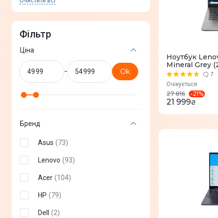
Очистити всi
Фільтр
Ціна
Ноутбук Lenov
Mineral Grey
-
Ok
7
Очікується
-
21
%
27 816
21 999
₴
Бренд
Asus
(
73
)
Lenovo
(
93
)
Acer
(
104
)
HP
(
79
)
Dell
(
2
)