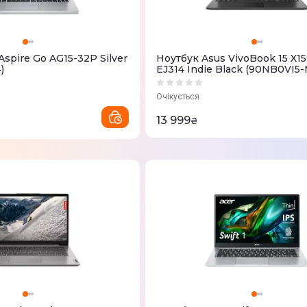
Aspire Go AG15-32P Silver
Ноутбук Asus VivoBook 15 X1
)
EJ314 Indie Black (90NB0VI5
Очікується
13 999
₴