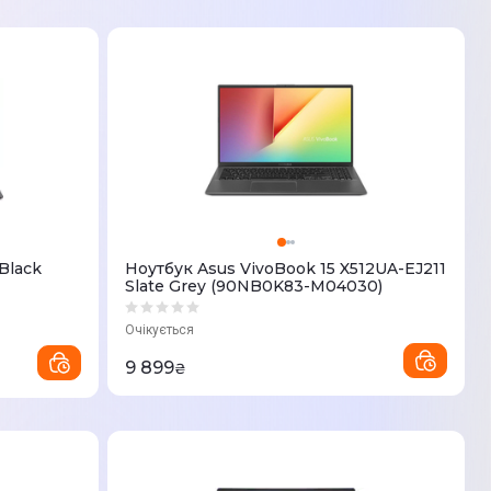
 Black
Ноутбук Asus VivoBook 15 X512UA-EJ211
Slate Grey (90NB0K83-M04030)
Очікується
9 899
₴