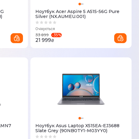
5G
Ноутбук Acer Aspire 5 A515-56G Pure
)
Silver (NX.AUMEU.001)
Очікується
-
35
%
33 899
21 999
₴
5AMN7
Ноутбук Asus Laptop X515EA-EJ3688
Slate Grey (90NB0TY1-M03YY0)