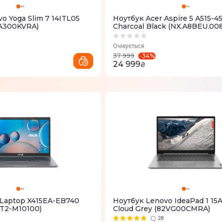
o Yoga Slim 7 14ITL05
Ноутбук Acer Aspire 5 A515-4
2A300KVRA)
Charcoal Black (NX.A8BEU.008
Очікується
-
34
%
37 999
24 999
₴
 Laptop X415EA-EB740
Ноутбук Lenovo IdeaPad 1 1
T2-M10100)
Cloud Grey (82VG00CMRA)
28