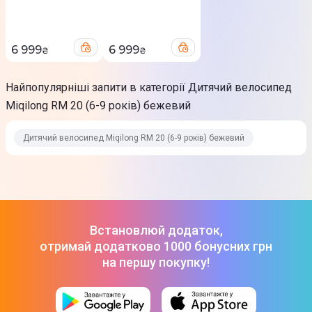
Металеві крила
Надувні колеса
Регульоване сидіння
6 999
6 999
₴
₴
Регульоване кермо
Захист ланцюга
Найпопулярніші запити в категорії Дитячий велосипед
З багажником
Miqilong RM 20 (6-9 років) бежевий
З кошиком
Сигнал-дзвінок
Дитячий велосипед Miqilong RM 20 (6-9 років) бежевий
Світловідбивач
Фізичні характеристики
Матеріали
Встановлюй додаток,
Сталь
отримай додатково 1000 бонусних грн
на першу покупку!
Колір
Бежевий