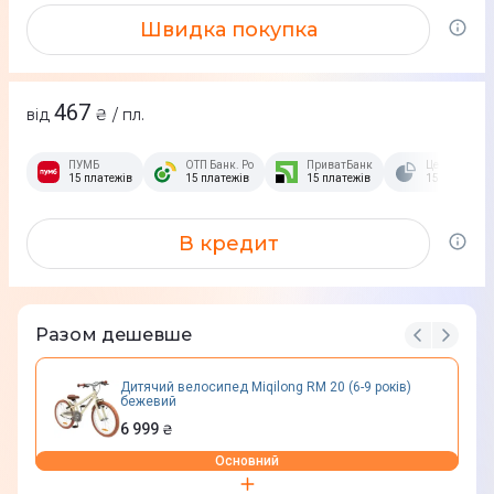
Швидка покупка
467
від
₴ / пл.
ПУМБ
ОТП Банк. Розстрочка Скибочка.
ПриватБанк
Це Розстроч
15 платежів
15 платежів
15 платежів
15 платежів
В кредит
Разом дешевше
Дитячий велосипед Miqilong RM 20 (6-9 років)
бежевий
6 999
₴
Основний