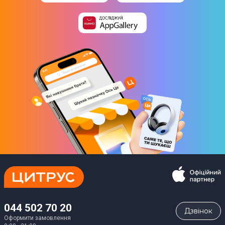
Вага
11 кг
Комплектація
Велосипед, кошик з натурального ротанга, 2 катафоти,
дзвінок на кермо, набір інструментів, підніжка
Юридична інформація
Товар може відрізнятись від представленого на фото,
характеристики та комплектація можуть змінюватися
виробником. Подробиці уточнюйте у менеджера
044 502 70 20
Дзвiнок
Оформити замовлення