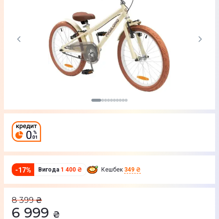
-
17
%
Вигода
1 400 ₴
Кешбек
349 ₴
8 399
₴
6 999
₴