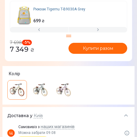
Рюкзак Tigernu T-B9030A Grey
699
₴
7 698
-
5
%
7 349
Купити разом
₴
Колір
Доставка у
Київ
наших магазинів
Самовивіз з
Можна забрати 09.08