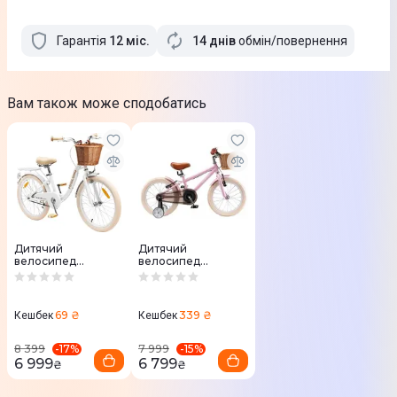
Гарантія
12
міс
.
14 днів
обмін/повернення
Вам також може сподобатись
Дитячий
Дитячий
велосипед
велосипед
Miqilong LS 20 (6-9
Miqilong RM 16 (4-6
років) білий
років) рожевий
69 ₴
339 ₴
Кешбек
Кешбек
-
17
%
-
15
%
8 399
7 999
6 999
6 799
₴
₴