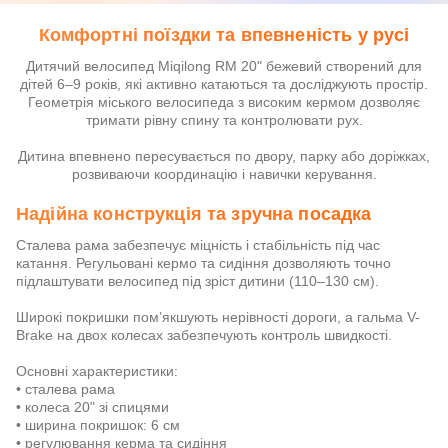
Комфортні поїздки та впевненість у русі
Дитячий велосипед Miqilong RM 20" бежевий створений для
дітей 6–9 років, які активно катаються та досліджують простір.
Геометрія міського велосипеда з високим кермом дозволяє
тримати рівну спину та контролювати рух.
Дитина впевнено пересувається по двору, парку або доріжках,
розвиваючи координацію і навички керування.
Надійна конструкція та зручна посадка
Сталева рама забезпечує міцність і стабільність під час
катання. Регульовані кермо та сидіння дозволяють точно
підлаштувати велосипед під зріст дитини (110–130 см).
Широкі покришки пом’якшують нерівності дороги, а гальма V-
Brake на двох колесах забезпечують контроль швидкості.
Основні характеристики:
• сталева рама
• колеса 20" зі спицями
• ширина покришок: 6 см
• регулювання керма та сидіння