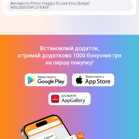
Автокрісло Primo Viaggio Sl Luxe Ecru (Beige)
IMSL000035PL31BA36
Встановлюй додаток,
отримай додатково 1000 бонусних грн
на першу покупку!