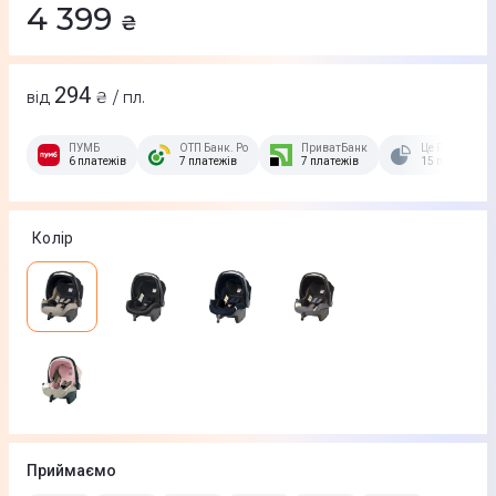
4 399
₴
294
від
₴ / пл.
ПУМБ
ОТП Банк. Розстрочка Скибочка.
ПриватБанк
Це Розстрочка
6 платежів
7 платежів
7 платежів
15 платежів
Колір
Приймаємо