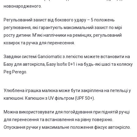
новонародженого.
Регульований захист від бокового удару – 5 положень
регулювання, які гарантують максимальний захист по мірі
росту дитини. М'які наплічники на ремінцях, регульований
козирок та ручка для перенесення.
Завдяки системі Ganciomatic з легкістю можете встановити на
Базу для автокрісла, Базу Isofix 0+1 і на будь-які шасі та коляску
Peg Perego.
Улюблена іграшка малюка може бути закріплена на петельці у
капюшоні. Капюшон з UV фільтром (UPF 50+).
Можна використовувати для погойдування при піднятій ручці
для перенесення та встановлення на рівну поверхню.
Опускання ручки у максимальне положення фіксує автокрісло.