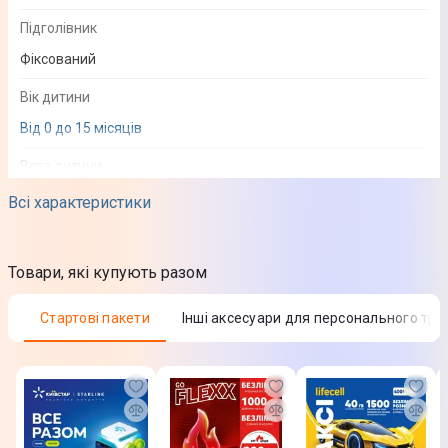
Підголівник
Фіксований
Вік дитини
Від 0 до 15 місяців
Вага дитини
До 13 кг
Всі характеристики
Стать
Хлопчикам
Товари, які купують разом
Дівчаткам
Стартові пакети
Інші аксесуари для персонального тра
Технічні характеристики
Кількість точок кріплення ременя
3