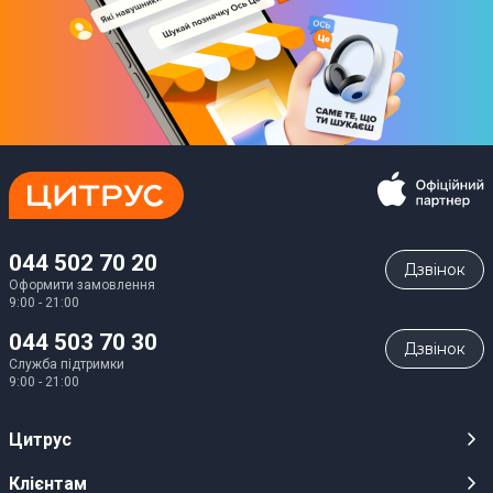
044 502 70 20
Дзвiнок
Оформити замовлення
9:00 - 21:00
044 503 70 30
Дзвiнок
Служба підтримки
9:00 - 21:00
Цитрус
Кар’єра
Клієнтам