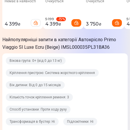
Немає в наявності
Очікується
Очікується
О
IMSL000035DX13T
00
L
Розміри та комплектація
P13
-
15
%
5 199
5 
Габарити
4 399
4 399
3 750
4
₴
₴
₴
65 х 43 х 60 см
Найпопулярніші запити в категорії Автокрісло Primo
Вага
Viaggio Sl Luxe Ecru (Beige) IMSL000035PL31BA36
3,8 кг
Особливості
Вікова група: 0+ (від 0 до 13 кг)
Висота підголівника регулюється разом з ременями безпеки
Кріплення пристрою: Система жорсткого кріплення
по мірі росту дитини; Нетоксичні й гіпоалергенні матеріали;
Наявність бічної підтримки; Зроблено в Італії
Вік дитини: Від 0 до 15 місяців
Кількість точок кріплення ременя: 3
Спосіб установки: Проти ходу руху
Трансформація в бустер: Ні
Підлокітники: Ні