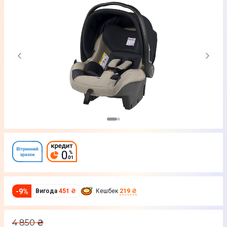
-
9
%
Вигода
451 ₴
Кешбек
219 ₴
4 850
₴