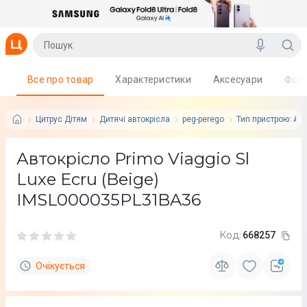
Все про товар
Характеристики
Аксесуари
Фот
Цитрус Дітям
Дитячі автокрісла
peg-perego
Тип пристрою: Ав
Автокрісло Primo Viaggio Sl
Luxe Ecru (Beige)
IMSL000035PL31BA36
Код:
668257
Очікується