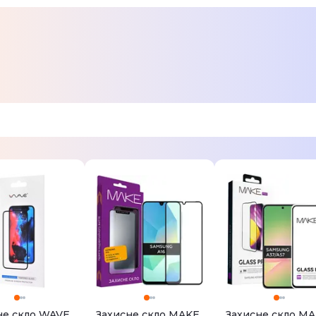
Мультіколор
Технологія Magnetic Ring; Захист
Товар може відрізнятись від пр
можуть змінюватися виробником
не скло WAVE
Захисне скло MAKE
Захисне скло M