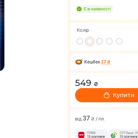
Є в наявності
Колір
Кешбек
27 ₴
549
₴
Купити
37
від
₴ / пл.
ПУМБ
ОТП Банк. Р
15 платежів
15 платежів