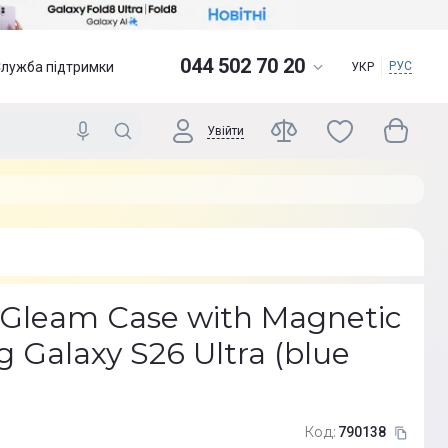
044 502 70 20
Служба підтримки
РУС
УКР
Увійти
Gleam Case with Magnetic
 Galaxy S26 Ultra (blue
Код:
790138