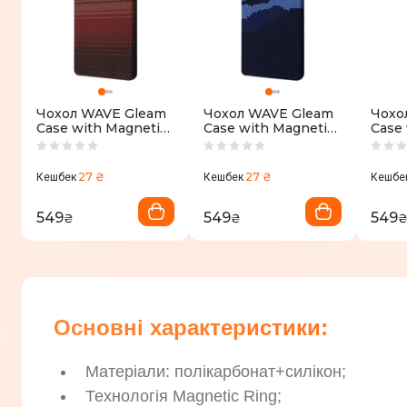
Чохол WAVE Gleam
Чохол WAVE Gleam
Чохо
Case with Magnetic
Case with Magnetic
Case 
Ring Samsung
Ring Samsung
Ring
Galaxy S26 Ultra
Galaxy S26 Ultra
Galax
(gold stripes)
(blue mountain)
(obsi
27 ₴
27 ₴
Кешбек
Кешбек
Кешбе
549
549
549
₴
₴
Основні характеристики:
Матеріали: полікарбонат+силікон;
Технологія Magnetic Ring;