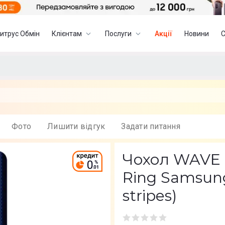
итрус Обмін
Клієнтам
Послуги
Акції
Новини
Фото
Лишити вiдгук
Задати питання
Чохол WAVE 
Ring Samsung
stripes)