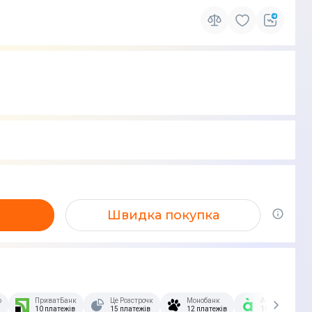
Швидка покупка
озстрочка Скибочка.
ПриватБанк
Це Розстрочка
Монобанк
А-Банк
10 платежів
15 платежів
12 платежів
15 платежів