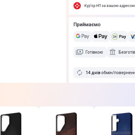
Кур'єр НП за вашою адресою
Приймаємо
Готівкою
Безготі
14 днів
обмін/повернен