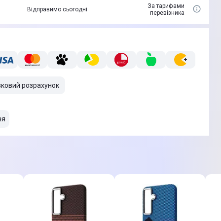
За тарифами
Відправимо сьогодні
перевізника
вковий розрахунок
ня