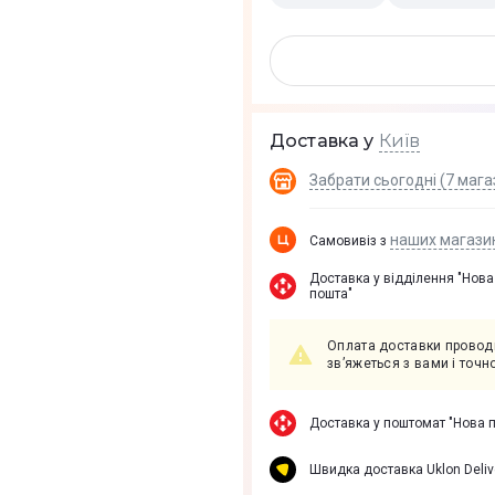
Київ
Доставка у
Забрати сьогодні (7 мага
наших магази
Самовивіз з
Доставка у вiддiлення "Нова
пошта"
Оплата доставки проводи
зв’яжеться з вами і точ
Доставка у поштомат "Нова 
Швидка доставка Uklon Deliv