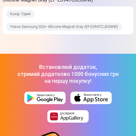
Колір: Сірий
Чохол Samsung S26+ Silicone Magnet Gray (EF-ES947CJEGWW)
Встановлюй додаток,
отримай додатково 1000 бонусних грн
на першу покупку!