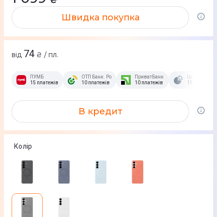
Швидка покупка
74
від
₴ / пл.
ПУМБ
ОТП Банк. Розстрочка Скибочка.
ПриватБанк
Це Розстроч
15 платежів
10 платежів
10 платежів
15 платежів
В кредит
Колір