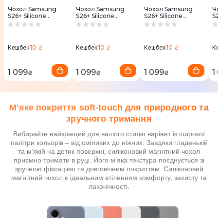
Чохол Samsung
Чохол Samsung
Чохол Samsung
Ч
S26+ Silicone
S26+ Silicone
S26+ Silicone
S
Magnet Blueviolet
Magnet Coralred
Magnet Black (EF-
M
(EF-
(EF-
ES947CBEGWW)
E
ES947CVEGWW)
ES947COEGWW)
10 ₴
10 ₴
10 ₴
Кешбек
Кешбек
Кешбек
К
1 099
1 099
1 099
1
₴
₴
₴
М'яке покриття soft-touch для природного та
зручного тримання
Вибирайте найкращий для вашого стилю варіант із широкої
палітри кольорів – від сміливих до ніжних. Завдяки гладенькій
та м'якій на дотик поверхні, силіконовий магнітний чохол
приємно тримати в руці. Його м'яка текстура поєднується зі
зручною фіксацією та довговічним покриттям. Силіконовий
магнітний чохол є ідеальним втіленням комфорту, захисту та
лаконічності.