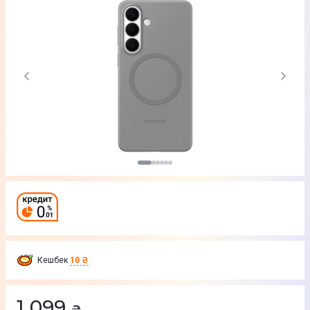
Кешбек
10 ₴
1 099
₴