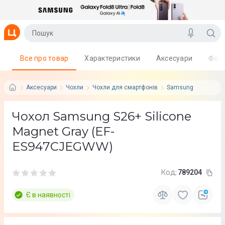
Все про товар
Характеристики
Аксесуари
Фот
Аксесуари
Чохли
Чохли для смартфонів
Samsung
Чохол Samsung S26+ Silicone
Magnet Gray (EF-
ES947CJEGWW)
Код:
789204
Є в наявності