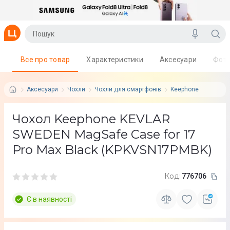
Все про товар
Характеристики
Аксесуари
Фот
Аксесуари
Чохли
Чохли для смартфонів
Keephone
Чохол Keephone KEVLAR
SWEDEN MagSafe Case for 17
Pro Max Black (KPKVSN17PMBK)
Код:
776706
Є в наявності