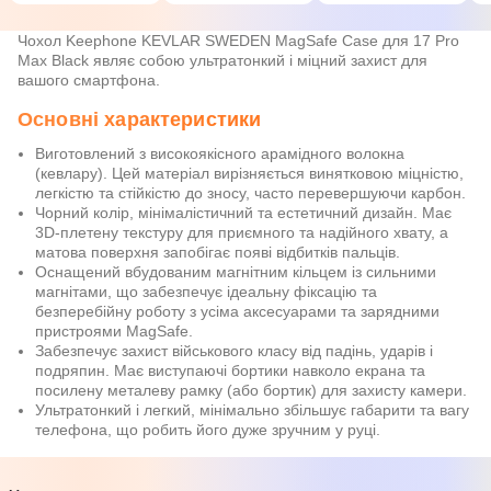
Чохол Keephone KEVLAR SWEDEN MagSafe Case для 17 Pro
Max Black являє собою ультратонкий і міцний захист для
вашого смартфона.
Основні характеристики
Виготовлений з високоякісного арамідного волокна
(кевлару). Цей матеріал вирізняється винятковою міцністю,
легкістю та стійкістю до зносу, часто перевершуючи карбон.
Чорний колір, мінімалістичний та естетичний дизайн. Має
3D-плетену текстуру для приємного та надійного хвату, а
матова поверхня запобігає появі відбитків пальців.
Оснащений вбудованим магнітним кільцем із сильними
магнітами, що забезпечує ідеальну фіксацію та
безперебійну роботу з усіма аксесуарами та зарядними
пристроями MagSafe.
Забезпечує захист військового класу від падінь, ударів і
подряпин. Має виступаючі бортики навколо екрана та
посилену металеву рамку (або бортик) для захисту камери.
Ультратонкий і легкий, мінімально збільшує габарити та вагу
телефона, що робить його дуже зручним у руці.