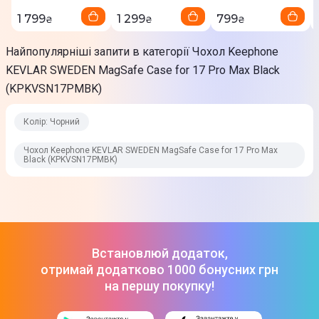
1 799
1 299
799
₴
₴
₴
Найпопулярніші запити в категорії Чохол Keephone
KEVLAR SWEDEN MagSafe Case for 17 Pro Max Black
(KPKVSN17PMBK)
Колір: Чорний
Чохол Keephone KEVLAR SWEDEN MagSafe Case for 17 Pro Max
Black (KPKVSN17PMBK)
Встановлюй додаток,
отримай додатково 1000 бонусних грн
на першу покупку!