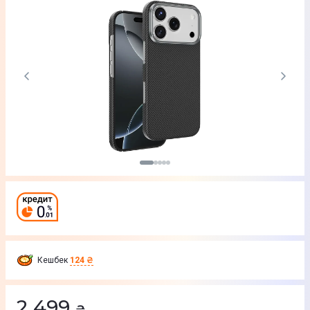
Кешбек
124 ₴
2 499
₴