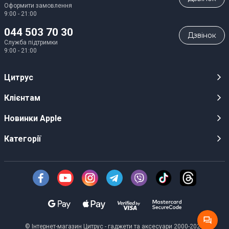
Оформити замовлення
9:00 - 21:00
044 503 70 30
Дзвiнок
Служба підтримки
9:00 - 21:00
Цитрус
Кар’єра
Клієнтам
Магазини
Публічні оферти
Новинки Apple
Для ЗМІ
Відеоогляди
iPhone 17
Категорії
Оптовим клієнтам
Акції, розіграші, призи
iPhone 17 Pro
Аудіо
Служба підтримки клієнтів
Інструкції та прошивки
iPhone 17 Pro Max
Техніка Apple
Про Компанію
Доставка
iPhone Air
Смартфони
Новини
Оплата
AirPods Pro 3
Техніка для кухні
Безготівковий розрахунок
Гарантійні умови
Apple Watch 11
Персональний транспорт
© Інтернет-магазин Цитрус - гаджети та аксесуари 2000-2026