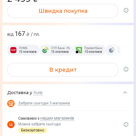
Швидка покупка
167
від
₴ / пл.
ПУМБ
ОТП Банк. Розстрочка Скибочка.
ПриватБанк
Це Розстроч
15 платежів
15 платежів
10 платежів
15 платежів
В кредит
Доставка у
Київ
Забрати сьогодні
3 магазинів
наших магазинів
Самовивіз з
Можна забрати сьогодні
Безкоштовно