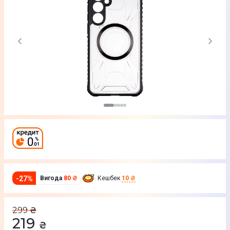
-
27
%
Вигода
80 ₴
Кешбек
10 ₴
299
₴
219
₴