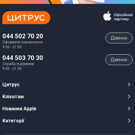
044 502 70 20
Дзвiнок
Оформити замовлення
9:00 - 21:00
044 503 70 30
Дзвiнок
Служба підтримки
9:00 - 21:00
Цитрус
Кар’єра
Клієнтам
Магазини
Публічні оферти
Новинки Apple
Для ЗМІ
Відеоогляди
iPhone 17
Категорії
Оптовим клієнтам
Акції, розіграші, призи
iPhone 17 Pro
Аудіо
Служба підтримки клієнтів