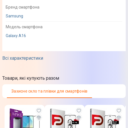
Бренд смартфона
Samsung
Модель смартфона
Galaxy A16
Додаткова інформація
Всі характеристики
Матеріал
Полікарбонат
Товари, які купують разом
Термопластичний поліуретан
Захисне скло та плівки для смартфонів
Колір
Чорний
Особливості
Вільний доступ до кнопок і портів; Захист від подряпин,
відколів і потертостей