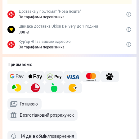
Доставка у поштомат "Нова пошта"
За тарифами перевізника
Швидка доставка Uklon Delivery до 1 години
300 ₴
Кур'єр НП за вашою адресою
За тарифами перевізника
Приймаємо
Готівкою
Безготівковий розрахунок
14 днів
обмін/повернення