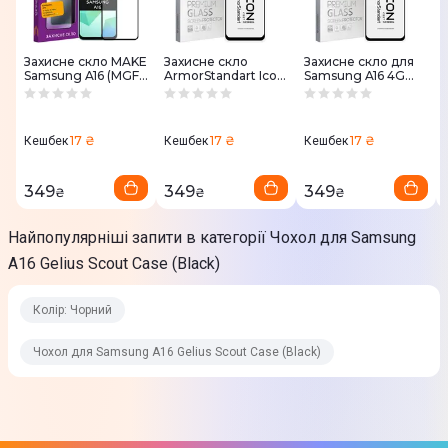
Юридична інформація
Захисне скло MAKE
Захисне скло
Захисне скло для
Товар може відрізнятись від представленого на фото,
Samsung A16 (MGF-
ArmorStandart Icon
Samsung A16 4G
SA16)
для Samsung A17
ArmorStandart Icon
характеристики та комплектація можуть змінюватися
Black (ARM86507)
Black (80168)
виробником. Подробиці уточнюйте у менеджера
17 ₴
17 ₴
17 ₴
Кешбек
Кешбек
Кешбек
349
349
349
₴
₴
₴
Найпопулярніші запити в категорії Чохол для Samsung
A16 Gelius Scout Case (Black)
Колір: Чорний
Чохол для Samsung A16 Gelius Scout Case (Black)