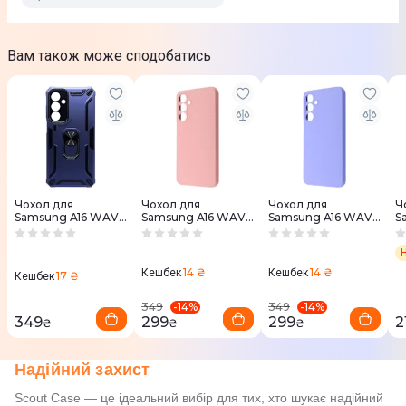
Вам також може сподобатись
Чохол для
Чохол для
Чохол для
Ч
Samsung A16 WAVE
Samsung A16 WAVE
Samsung A16 WAVE
S
Power Magnetic
Colorful Case TPU
Colorful Case TPU
G
(blue)
(pink sand)
(light purple)
(B
14 ₴
14 ₴
Кешбек
Кешбек
17 ₴
Кешбек
-
14
%
-
14
%
349
349
349
299
299
2
₴
₴
₴
Надійний захист
Scout Case — це ідеальний вибір для тих, хто шукає надійний