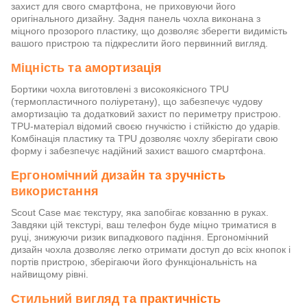
захист для свого смартфона, не приховуючи його
оригінального дизайну. Задня панель чохла виконана з
міцного прозорого пластику, що дозволяє зберегти видимість
вашого пристрою та підкреслити його первинний вигляд.
Міцність та амортизація
Бортики чохла виготовлені з високоякісного TPU
(термопластичного поліуретану), що забезпечує чудову
амортизацію та додатковий захист по периметру пристрою.
TPU-матеріал відомий своєю гнучкістю і стійкістю до ударів.
Комбінація пластику та TPU дозволяє чохлу зберігати свою
форму і забезпечує надійний захист вашого смартфона.
Ергономічний дизайн та зручність
використання
Scout Case має текстуру, яка запобігає ковзанню в руках.
Завдяки цій текстурі, ваш телефон буде міцно триматися в
руці, знижуючи ризик випадкового падіння. Ергономічний
дизайн чохла дозволяє легко отримати доступ до всіх кнопок і
портів пристрою, зберігаючи його функціональність на
найвищому рівні.
Стильний вигляд та практичність