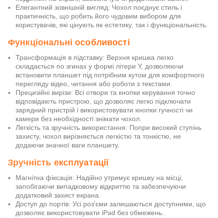
Елегантний зовнішній вигляд: Чохол поєднує стиль і
практичність, що робить його чудовим вибором для
користувачів, які цінують як естетику, так і функціональність.
Функціональні особливості
Трансформація в підставку: Верхня кришка легко
складається по згинах у формі літери Y, дозволяючи
встановити планшет під потрібним кутом для комфортного
перегляду відео, читання або роботи з текстами.
Прецизійні вирізи: Всі отвори та кнопки керування точно
відповідають пристрою, що дозволяє легко підключати
зарядний пристрій і використовувати кнопки гучності чи
камери без необхідності знімати чохол.
Легкість та зручність використання: Попри високий ступінь
захисту, чохол вирізняється легкістю та тонкістю, не
додаючи значної ваги планшету.
Зручність експлуатації
Магнітна фіксація: Надійно утримує кришку на місці,
запобігаючи випадковому відкриттю та забезпечуючи
додатковий захист екрана.
Доступ до портів: Усі роз'єми залишаються доступними, що
дозволяє використовувати iPad без обмежень..