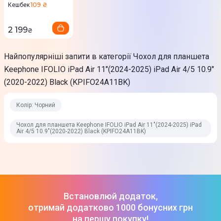
10.9"(2020-2022)
характеристики та комплектація можуть змінюватися
109 ₴
Кешбек
Dark Grey
виробником. Подробиці уточнюйте у менеджера
2 199
₴
Найпопулярніші запити в категорії Чохол для планшета
Keephone IFOLIO iPad Air 11"(2024-2025) iPad Air 4/5 10.9"
(2020-2022) Black (KPIFO24A11BK)
Колір: Чорний
Чохол для планшета Keephone IFOLIO iPad Air 11"(2024-2025) iPad
Air 4/5 10.9"(2020-2022) Black (KPIFO24A11BK)
Встановлюй додаток,
отримай додатково 1000 бонусних грн
на першу покупку!