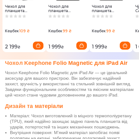
Чехол для
Чохол для
Чохол для
Ч
планшета
планшета
планшета
Ca
Keephone IFOLIO
Keephone Origami
Keephone Origami
2
iPad Air 11"(2024-
iPad Air 11"(2024-
iPad Air 11"(2024-
G
2025) iPad Air 4/5
2025) i iPad Air 4/5
2025) iPad Air 4/5
10.9"(2020-2022)
10.9"(2020-2022)
10.9"(2020-2022)
109 ₴
99 ₴
99 ₴
Кешбек
Кешбек
Кешбек
К
Dark Grey
Black
Dark Grey
2 199
1 999
1 999
1
₴
₴
₴
Чохол Keephone Folio Magnetic для iPad Air
Чохол Keephone Folio Magnetic для iPad Air — це ідеальний
аксесуар для вашого пристрою. Він забезпечує надійний
захист, зручність у використанні та стильний зовнішній вигляд.
Завдяки функціональним особливостям та якісним матеріалам
цей чохол стане чудовим доповненням до вашого iPad.
Дизайн та матеріали
Матеріал: Чохол виготовлений із міцного термополіуретану
(TPU), який надійно захищає задню панель планшета від
ударів, потертостей та інших механічних пошкоджень.
Внутрішня поверхня: М'який матеріал запобігає появі
подряпин на екрані, забезпечуючи додатковий захист.