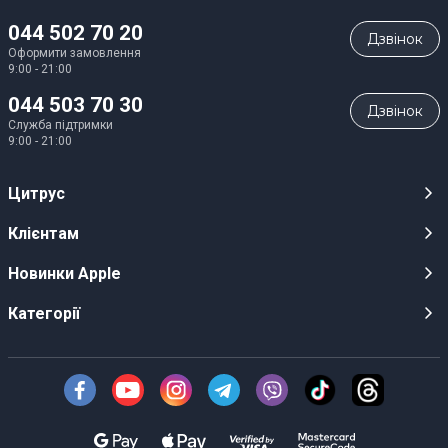
044 502 70 20
Дзвiнок
Оформити замовлення
9:00 - 21:00
044 503 70 30
Дзвiнок
Служба підтримки
9:00 - 21:00
Цитрус
Кар’єра
Клієнтам
Магазини
Публічні оферти
Новинки Apple
Для ЗМІ
Відеоогляди
iPhone 17
Категорії
Оптовим клієнтам
Акції, розіграші, призи
iPhone 17 Pro
Аудіо
Служба підтримки клієнтів
Інструкції та прошивки
iPhone 17 Pro Max
Техніка Apple
Про Компанію
Доставка
iPhone Air
Смартфони
Новини
Оплата
AirPods Pro 3
Техніка для кухні
Безготівковий розрахунок