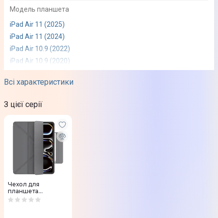
Модель планшета
iPad Air 11 (2025)
iPad Air 11 (2024)
iPad Air 10.9 (2022)
iPad Air 10.9 (2020)
Матеріал
Всі характеристики
Термопластичний поліуретан (TPU)
З цієї серії
Колір
Чорний
Особливості
Захист від механічних пошкоджень
Трансформується у підставку
Чехол для
планшета
Юридична інформація
Keephone IFOLIO
iPad Air 11"(2024-
Товар може відрізнятись від представленого на фото,
2025) iPad Air 4/5