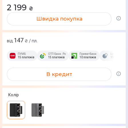
2 199
₴
Швидка покупка
147
від
₴ / пл.
ПУМБ
ОТП Банк. Розстрочка Скибочка.
ПриватБанк
Це Розстроч
15 платежів
15 платежів
10 платежів
15 платежів
В кредит
Колір