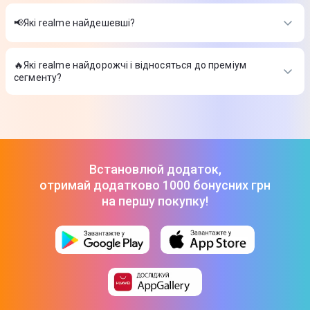
Найкращі realme в 2026 році на думку інтернет-магазину
Цитрус
📢Які realme найдешевші?
На сьогодні найдешевші realme
🔥Які realme найдорожчі і відносяться до преміум
сегменту?
ТОП-3 дорогих товарів з категорії realme в Цитрусі
Встановлюй додаток,
отримай додатково 1000 бонусних грн
на першу покупку!