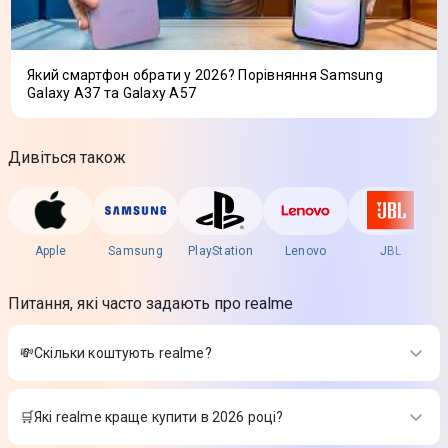
Який смартфон обрати у 2026? Порівняння Samsung
Galaxy A37 та Galaxy A57
Дивіться також
Apple
Samsung
PlayStation
Lenovo
JBL
Питання, які часто задають про realme
💸Скільки коштують realme?
Вартість товарів в категорії realme в інтернет-магазині
Цитрус
🛒Які realme краще купити в 2026 році?