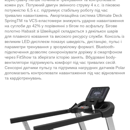
кожен рух. Потужний двигун змінного струму 4 к.с. із піковою
потужністю 6,5 к.с. підтримує стабільну роботу під час
тривалих навантажень. Амортизаційна система Ultimate Deck
SpringTM та VCS-еластомери знижують ударне навантаження
на суглоби до 42% у порівнянні з бігом по асфальту. Бігове
полотно Habasit зі Швейцарії складається з декількох шарів
для плавного ковзання та високого ресурсу служби. Консоль із
великим LED-дисплеєм показує швидкість, дистанцію, пульс і
параметри тренування у зрозумілому форматі. Bluetooth-
підключення дозволяє синхронізувати доріжку зі смартфоном
через FitShow та зберігати історію занять. Вбудовані body-
вентилятори підтримують комфорт під час тривалих сесій.
Сенсорні датчики пульсу та підтримка нагрудних датчиків Polar
допомагають контролювати навантаження під час відновлення
та кардіотренувань.