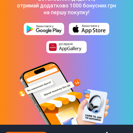
Потужність двигуна
отримай додатково 1000 бонусних грн
4 л.с.
на першу покупку!
Максимальна вага користувача
180 кг
Максимальна швидкість
20 км/год
Довжина бігового полотна
1530 мм
Ширина бігового полотна
560 мм
Особливості
Транспортувальні ролики
Тримач для пляшки
Bluetooth