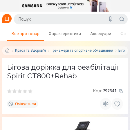
Все про товар
Характеристики
Аксесуари
Фот
Краса та Здоров'я
Тренажери та спортивне обладнання
Бігові
Бігова доріжка для реабілітації
Spirit CT800+Rehab
Код:
792341
Очікується