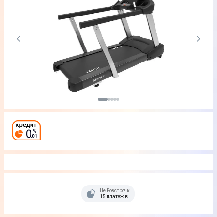
Це Розстрочка
15 платежів