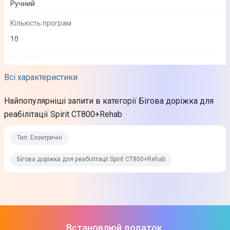
Ручний
Кількість програм
10
Дисплей
LED дисплей із додатковою панеллю управління
Всі характеристики
Показ дисплея
Найпопулярніші запити в категорії Бігова доріжка для
Швидкість
реабілітації Spirit CT800+Rehab
Додаткові характеристики
Тип: Електричні
Бігова доріжка для реабілітації Spirit CT800+Rehab
Регулювання кута нахилу
Електрична
Система амортизації
Еластоміри VCS
Встановлюй додаток,