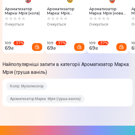
Ароматизатор
Ароматизатор
Ароматизатор
А
Марка: Мрія (кола)
Марка: Мрія
Марка: Мрія (нова
М
(ваніль)
машина)
(
Очікується
Очікується
Очікується
О
-
37
%
-
37
%
-
37
%
109
109
109
1
69
69
69
6
₴
₴
₴
Найпопулярніші запити в категорії Ароматизатор Марка:
Мрія (груша ваніль)
Колір: Мультиколор
Ароматизатор Марка: Мрія (груша ваніль)