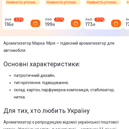
Наявність уточнює менеджер
Наявність уточнює менеджер
Наявність уточнює менеджер
(pink)
-
53
%
-
50
%
-
50
%
249
399
349
3
116
199
173
1
₴
₴
₴
Ароматизатор Марка: Мрія — підвісний ароматизатор для
автомобіля.
Основні характеристики:
патріотичний дизайн;
тип кріплення: підвішування;
склад: картон, парфумерна композиція, стабілізатор,
нитка.
Для тих, хто любить Україну
Ароматизатор є репродукцією відомої української поштової