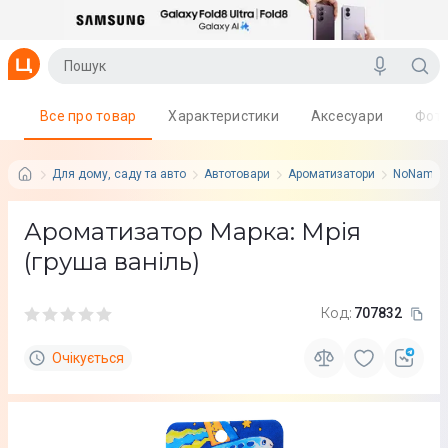
Все про товар
Характеристики
Аксесуари
Фот
Для дому, саду та авто
Автотовари
Ароматизатори
NoName
Ароматизатор Марка: Мрія
(груша ваніль)
Код:
707832
Очікується