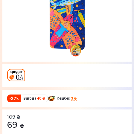
-
37
%
Вигода
40 ₴
Кешбек
3 ₴
109
₴
69
₴