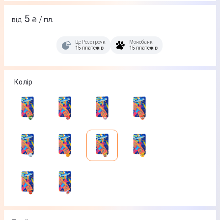
5
від
₴ / пл.
Це Розстрочка
Монобанк
15 платежів
15 платежів
Колір