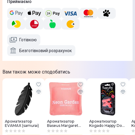
Приймаємо
Готівкою
Безготівковий розрахунок
Вам також може сподобатись
Ароматизатор
Ароматизатор
Ароматизатор
А
EVAMAX (samurai)
Baseus Margaret
Kogado Happy Dog
K
Car Air Freshener
(lucky fairy)
(l
(Neon Garden)