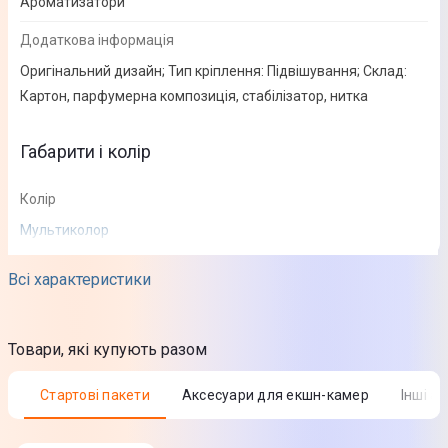
Ароматизатори
Додаткова інформація
Оригінальний дизайн; Тип кріплення: Підвішування; Склад:
Картон, парфумерна композиція, стабілізатор, нитка
Габарити і колір
Колір
Мультиколор
Всі характеристики
Товари, які купують разом
Стартові пакети
Аксесуари для екшн-камер
Інші а