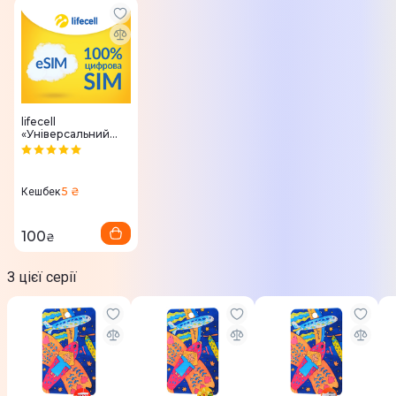
lifecell
«Універсальний
для еСІМ»
5 ₴
Кешбек
100
₴
З цієї серії