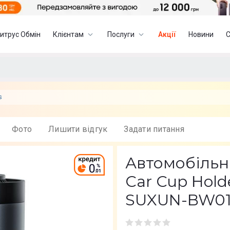
итрус Обмін
Клієнтам
Послуги
Акції
Новини
s
Фото
Лишити вiдгук
Задати питання
Автомобільн
Car Cup Holde
SUXUN-BW0