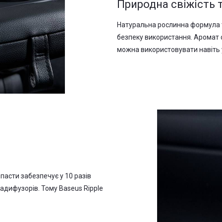
Природна свіжість 
Натуральна рослинна формула 
безпеку використання. Аромат о
можна використовувати навіть у
асти забезпечує у 10 разів
адифузорів. Тому Baseus Ripple