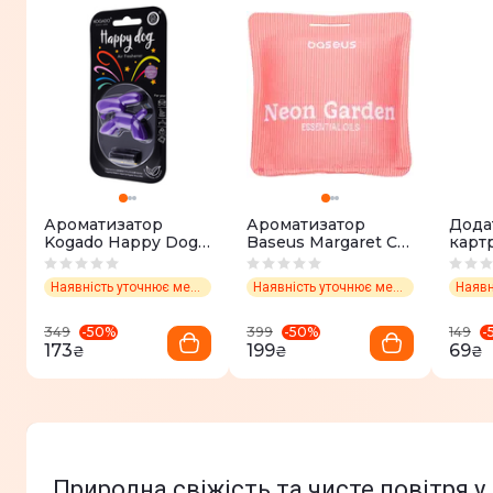
Ароматизатор
Ароматизатор
Дода
Kogado Happy Dog
Baseus Margaret Car
карт
(new car)
Air Freshener (Neon
аром
Garden) (pink)
Baseu
Наявність уточнює менеджер
Наявність уточнює менеджер
(ros
-
50
%
-
50
%
-
349
399
149
173
199
69
₴
₴
₴
Природна свіжість та чисте повітря 