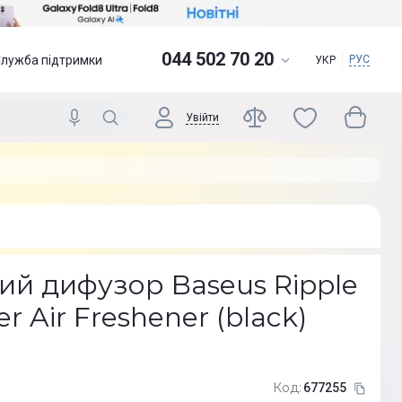
044 502 70 20
Служба підтримки
РУС
УКР
Увійти
ий дифузор Baseus Ripple
r Air Freshener (black)
1
Код:
677255