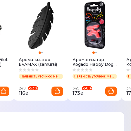
ilot
Ароматизатор
Ароматизатор
А
)
EVAMAX (samurai)
Kogado Happy Dog
K
(lucky fairy)
(l
Наявність уточнює менеджер
Наявність уточнює менеджер
-
53
%
-
50
%
249
349
34
116
173
1
₴
₴