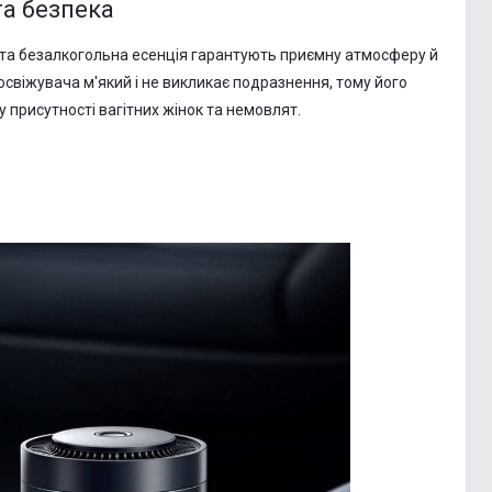
та безпека
та безалкогольна есенція гарантують приємну атмосферу й
свіжувача м'який і не викликає подразнення, тому його
 присутності вагітних жінок та немовлят.