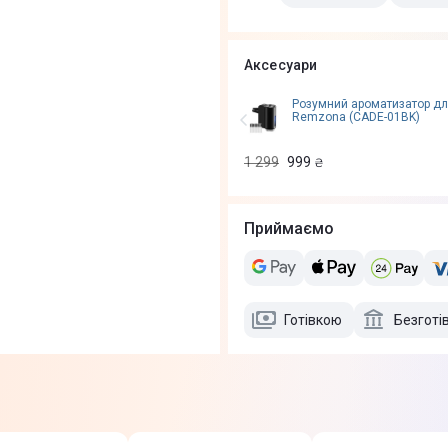
Аксесуари
Розумний ароматизатор дл
Remzona (CADE-01BK)
1 299
999
₴
Приймаємо
Готівкою
Безготі