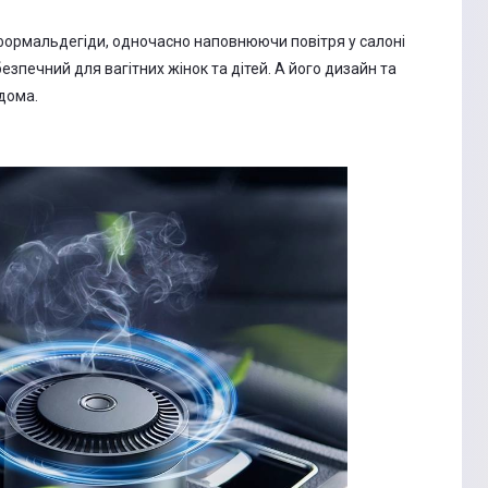
формальдегіди, одночасно наповнюючи повітря у салоні
зпечний для вагітних жінок та дітей. А його дизайн та
вдома.