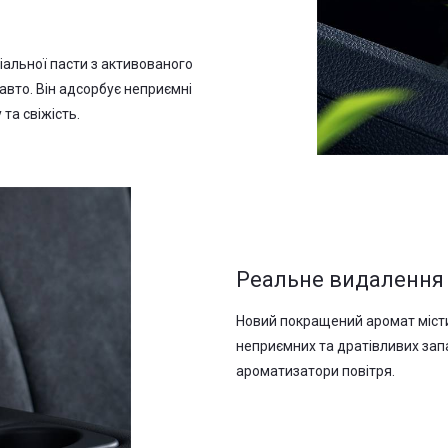
іальної пасти з активованого
авто. Він адсорбує неприємні
та свіжість.
Реальне видалення
Новий покращений аромат місти
неприємних та дратівливих запах
ароматизатори повітря.