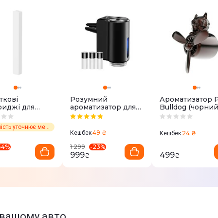
ткові
Розумний
Ароматизатор P
риджі для
ароматизатор для
Bulldog (чорний
атизатора
авто Remzona
s Metal Paddle
(CADE-01BK)
Наявність уточнює менеджер
e) SUXUN-M0C
49 ₴
Кешбек
24 ₴
Кешбек
54
%
-
23
%
1 299
999
499
₴
₴
у вашому авто