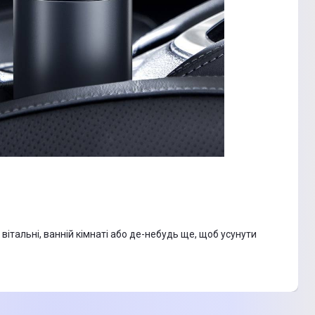
італьні, ванній кімнаті або де-небудь ще, щоб усунути