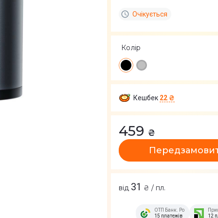
Очікується
Колір
Кешбек
22 ₴
459
₴
Передзамови
31
від
₴ / пл.
ОТП Банк. Розстрочка Скиб
При
15 платежів
12 