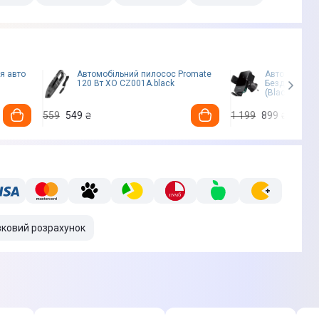
я авто
Автомобільний пилосос Promate
Автомобільн
120 Вт XO CZ001A.black
Бездротовим
(Black)
559
549
1 199
899
₴
₴
вковий розрахунок