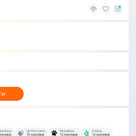
ти
очка.
ватБанк
Це Розстрочка
Монобанк
А-Банк
платежів
15 платежів
15 платежів
15 платежів