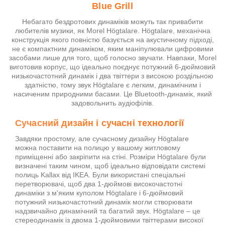
Blue Grill
Небагато бездротових динаміків можуть так привабити
любителів музики, як Morel Högtalare. Högtalare, механічна
конструкція якого повністю базується на акустичному підході,
не є компактним динаміком, яким маніпулювали цифровими
засобами лише для того, щоб голосно звучати. Навпаки, Morel
виготовив корпус, що ідеально поєднує потужний 6-дюймовий
низькочастотний динамік і два твіттери з високою роздільною
здатністю, тому звук Högtalare є легким, динамічним і
насиченим природними басами. Це Bluetooth-динамік, який
задовольнить аудіофілів.
Сучасний дизайн і сучасні технології
Завдяки простому, але сучасному дизайну Högtalare
можна поставити на полицю у вашому житловому
приміщенні або закріпити на стіні. Розміри Högtalare були
визначені таким чином, щоб ідеально відповідати системі
полиць Kallax від IKEA. Були використані спеціальні
перетворювачі, щоб два 1-дюймові високочастотні
динаміки з м'яким куполом Högtalare і 6-дюймовий
потужний низькочастотний динамік могли створювати
надзвичайно динамічний та багатий звук. Högtalare – це
стереодинамік із двома 1-дюймовими твіттерами високої