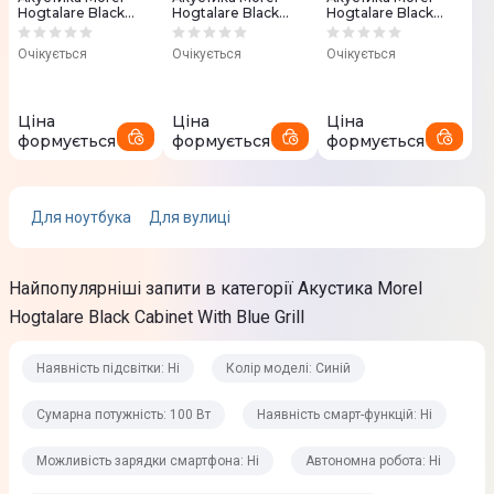
Відтворення аудіо
Hogtalare Black
Hogtalare Black
Hogtalare Black
Cabinet With Red
Cabinet With White
Cabinet With Black
Bluetooth 4.2
Grill
Grill
Grill
Очікується
Очікується
Очікується
Wi-Fi
Сумарна потужність
Ціна
Ціна
Ціна
формується
формується
формується
100 Вт
Мінімальна відтворювана частота
Для ноутбука
Для вулиці
36 Гц
Максимальна відтворена частота
Найпопулярніші запити в категорії Акустика Morel
20 кГц
Hogtalare Black Cabinet With Blue Grill
Співвідношення сигнал/шум
Наявність підсвітки: Ні
Колір моделі: Синій
80 дБ
HI-RES AUDIO
Сумарна потужність: 100 Вт
Наявність смарт-функцій: Ні
Ні
Можливість зарядки смартфона: Ні
Автономна робота: Ні
Еквалайзер