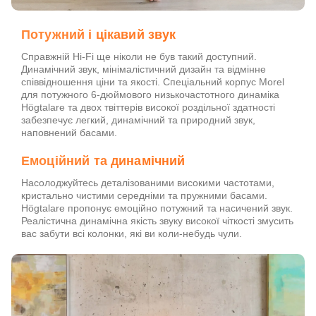
Потужний і цікавий звук
Справжній Hi-Fi ще ніколи не був такий доступний.
Динамічний звук, мінімалістичний дизайн та відмінне
співвідношення ціни та якості. Спеціальний корпус Morel
для потужного 6-дюймового низькочастотного динаміка
Högtalare та двох твіттерів високої роздільної здатності
забезпечує легкий, динамічний та природний звук,
наповнений басами.
Емоційний та динамічний
Насолоджуйтесь деталізованими високими частотами,
кристально чистими середніми та пружними басами.
Högtalare пропонує емоційно потужний та насичений звук.
Реалістична динамічна якість звуку високої чіткості змусить
вас забути всі колонки, які ви коли-небудь чули.