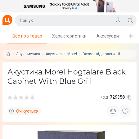
Все про товар
Характеристики
Аксесуари
Фот
Звук і музика
Акустика
Morel
Захист від вологи: Ні
Акустика Morel Hogtalare Black
Cabinet With Blue Grill
Код:
729358
Очікується