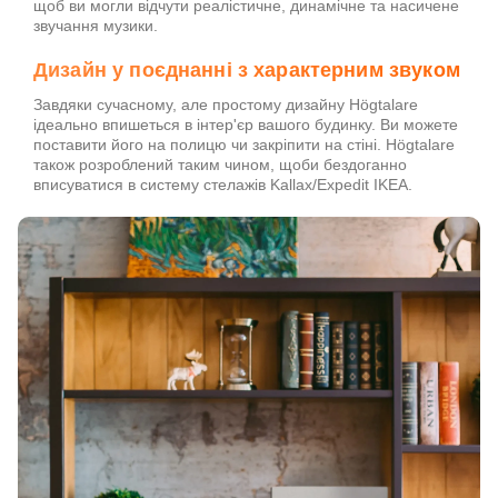
щоб ви могли відчути реалістичне, динамічне та насичене
звучання музики.
Дизайн у поєднанні з характерним звуком
Завдяки сучасному, але простому дизайну Högtalare
ідеально впишеться в інтер'єр вашого будинку. Ви можете
поставити його на полицю чи закріпити на стіні. Högtalare
також розроблений таким чином, щоби бездоганно
вписуватися в систему стелажів Kallax/Expedit IKEA.