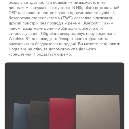
роздільної здатності та подвійним низькочастотним
динаміком зі звуковою котушкою. В Högtalare інтегрований
DSP для точного настроювання продуктивності аудіо. Ця
бездротова стереосистема (TWS) дозволяє підключити
другий пристрій без проводів у режимі Bluetooth. Таким
чином, вихід можна значно збільшити, зберігаючи
стереозвучання. Högtalare використовує нову технологію
Wireless BT для швидкого бездротового з'єднання та
високоякісної бездротової передачі. Ви можете встановити
Högtalare на стіну за допомогою спеціального
кронштейна. Продається окремо.