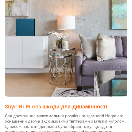
Звук Hi-Fi без шкоди для динамічності
Для досягнення максимальної роздільної здатності Högtalare
оснащений двома 1-дюймовими твіттерами з м'яким куполом.
Ці високочастотні динаміки були обрані тому, що здатні
створювати плавні та високодеталізовані високі частоти.