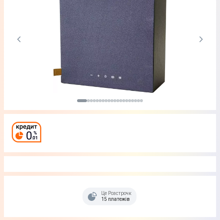
Це Розстрочка
15 платежів