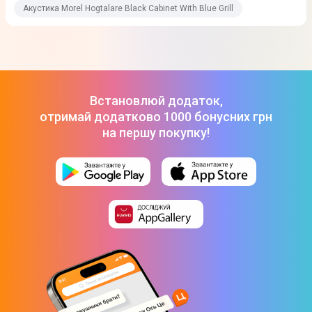
Акустика Morel Hogtalare Black Cabinet With Blue Grill
Так
Функції
Наявність смарт-функцій
Встановлюй додаток,
Ні
отримай додатково 1000 бонусних грн
на першу покупку!
Можливість зарядки смартфона
Ні
AirPlay
Ні
FM радіо
Ні
Годинники
Ні