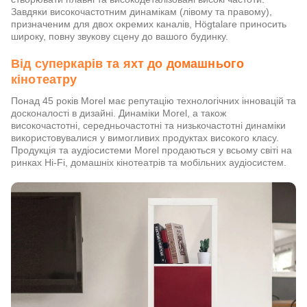
Завдяки високочастотним динамікам (лівому та правому),
призначеним для двох окремих каналів, Högtalare приносить
широку, повну звукову сцену до вашого будинку.
Від суперкарів та яхт до домашнього
кінотеатру
Понад 45 років Morel має репутацію технологічних інновацій та
досконалості в дизайні. Динаміки Morel, а також
високочастотні, середньочастотні та низькочастотні динаміки
використовувалися у вимогливих продуктах високого класу.
Продукція та аудіосистеми Morel продаються у всьому світі на
ринках Hi-Fi, домашніх кінотеатрів та мобільних аудіосистем.