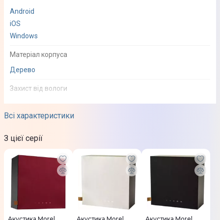
Android
iOS
Windows
Матеріал корпуса
Дерево
Захист від вологи
Ні
Всі характеристики
Наявність підсвітки
З цієї серії
Ні
Колір моделі
Синій
Якість аудіо
Акустика Morel
Акустика Morel
Акустика Morel