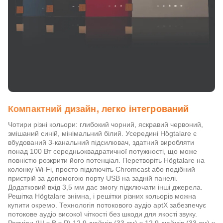
Компактний дизайн, легко інтегрований
Чотири різні кольори: глибокий чорний, яскравий червоний,
змішаний синій, мінімальний білий. Усередині Högtalare є
вбудований 3-канальний підсилювач, здатний виробляти
понад 100 Вт середньоквадратичної потужності, що може
повністю розкрити його потенціал. Перетворіть Högtalare на
колонку Wi-Fi, просто підключіть Chromcast або подібний
пристрій за допомогою порту USB на задній панелі.
Додатковий вхід 3,5 мм дає змогу підключати інші джерела.
Решітка Högtalare знімна, і решітки різних кольорів можна
купити окремо. Технологія потокового аудіо aptX забезпечує
потокове аудіо високої чіткості без шкоди для якості звуку.