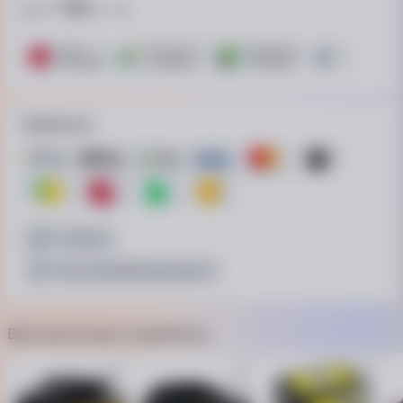
1 188
від
₴ / пл.
ПУМБ
ОТП Банк. Розстрочка Скибочка.
ПриватБанк
Це Розстрочка
6 платежів
6 платежів
7 платежів
15 платежів
Приймаємо
Готівкою
Безготівковий розрахунок
Вам також може сподобатись