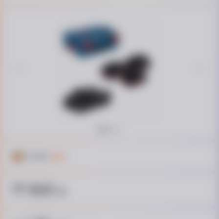
Кешбек
178 ₴
17 820
₴