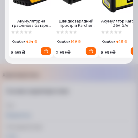
Акумуляторна
Швидкозарядний
Акумулятор Karche
графенова батарея
пристрій Karcher
36V, 5Аг
CAT GXB5 (18V
для акумулятора
5.0Ah)
36V
434 ₴
149 ₴
449 ₴
Кешбек
Кешбек
Кешбек
₴
₴
₴
8 699
2 999
8 999
Характеристики
Основні характеристики
Тип
Акумулятор
Тип акумуляторів
Li-Ion