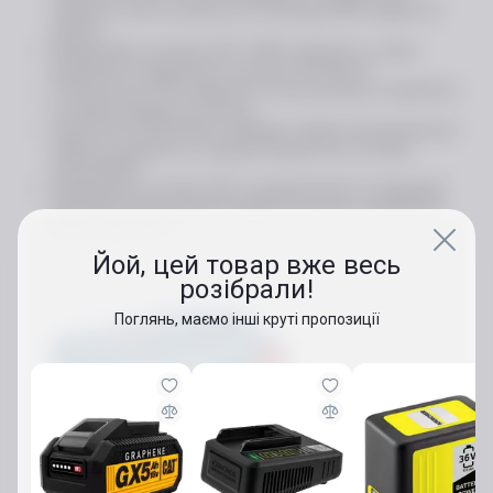
напругою 18 В та ємністю 2,0 A•год до 80% триває 36
хвилин
Професійна система 18 В: 100% сумісність з усіма
батареями професійної системи 18 В Bosch
З більшою до 25% тривалістю експлуатації (у порівнянні
із акумуляторами 4,0 A/год.)
Технологія COOLPACK подовжує термін експлуатації до
100% (у порівнянні із акумуляторами без системи
COOLPACK)
Професійна система 18V: ці акумулятори та зарядний
пристрій можна використовувати для усіх інструментів
Bosch серії 18 В
Йой, цей товар вже весь
розібрали!
Поглянь, маємо інші круті пропозиції