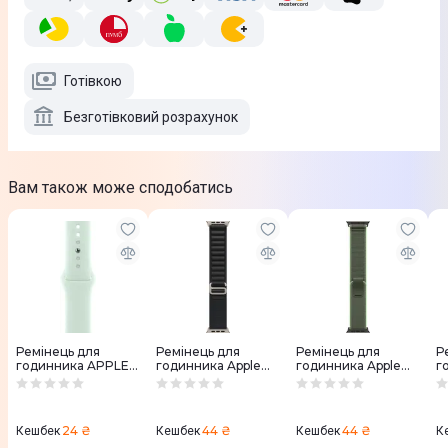
Готівкою
Безготівковий розрахунок
Вам також може сподобатись
Ремінець для
Ремінець для
Ремінець для
Р
годинника APPLE
годинника Apple
годинника Apple
г
WATCH 46mm
Watch 49mm Black
Watch 49mm
W
Sport Band
Alpine Loop
Green/Neon
C
Аквамариновий
- Medium - Natural
Trail Loop - M/L -
- 
M/L
Titanium Finish
Black Titanium
T
24 ₴
44 ₴
44 ₴
Кешбек
Кешбек
Кешбек
К
Finish