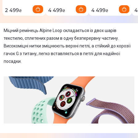
2 499
4 499
4 499
4
₴
₴
₴
Міцний ремінець Alpine Loop складається із двох шарів
текстилю, сплетених разом в одну безперервну частину.
Високоміцні нитки зміцнюють верхні петлі, а стійкий до корозії
гачок G з титану, легко вставляється в петлі для надійної
посадки.