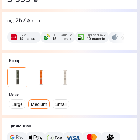
267
від
₴ / пл.
ПУМБ
ОТП Банк. Розстрочка Скибочка.
ПриватБанк
Це Розстроч
15 платежів
15 платежів
10 платежів
15 платежів
Колір
Модель
Large
Medium
Small
Приймаємо