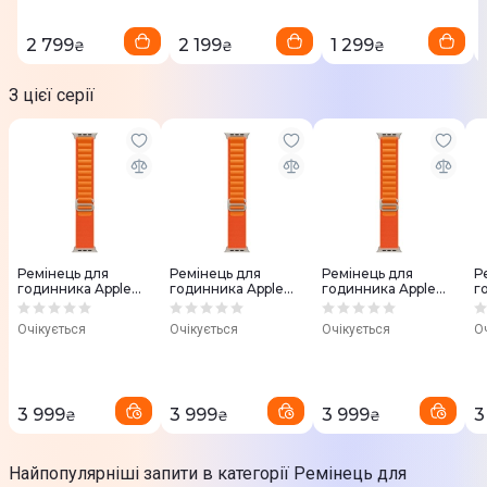
2 799
2 199
1 299
₴
₴
₴
З цієї серії
Ремінець для
Ремінець для
Ремінець для
Р
годинника Apple
годинника Apple
годинника Apple
г
Watch 49 mm
Watch 49 mm
Watch 49 mm
W
(Orange) Alpine
(Orange) Alpine
(Orange) Alpine
(
Очікується
Очікується
Очікується
О
Loop - Small
Loop - Medium
Loop - Large
-
MQDY3ZM/A
MQE03ZM/A
MQE13ZM/A
3 999
3 999
3 999
3
₴
₴
₴
Найпопулярніші запити в категорії Ремінець для