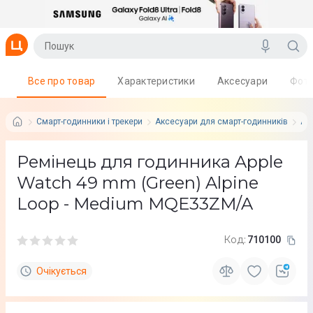
Все про товар
Характеристики
Аксесуари
Фот
Смарт-годинники і трекери
Аксесуари для смарт-годинників
App
Ремінець для годинника Apple
Watch 49 mm (Green) Alpine
Loop - Medium MQE33ZM/A
Код:
710100
Очікується