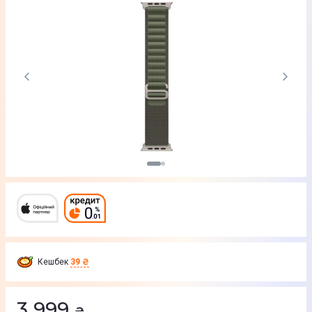
Кешбек
39 ₴
3 999
₴