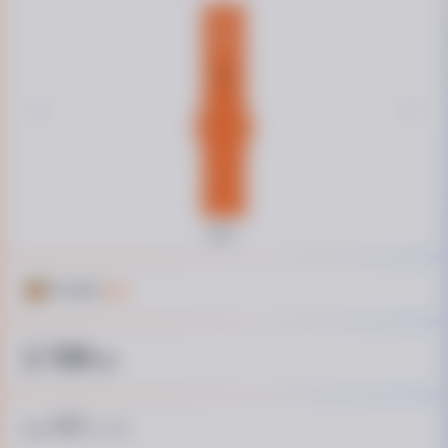
Кешбек
21 ₴
2 199
₴
147
від
₴ / пл.