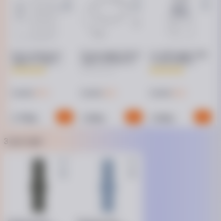
Товар може відрізнятись від представленого на фото,
характеристики та комплектація можуть змінюватися
виробником. Подробиці уточнюйте у менеджера
Блок живлення
ЗП для Apple Watch
Ун. МЗП Apple USB-
Apple 2x USB-C
USB-C MT0H3 1 м
C 20W MD3J4
35W MNWP3
37 ₴
12 ₴
10 ₴
Кешбек
Кешбек
Кешбек
3 799
1 299
1 099
₴
₴
₴
З цієї серії