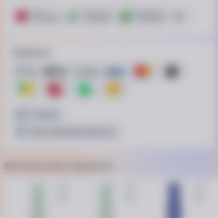
ПУМБ
ОТП Банк. Розстрочка Скибочка.
ПриватБанк
Це Розстроч
15 платежів
15 платежів
10 платежів
15 платежів
Приймаємо
Готівкою
Безготівковий розрахунок
Вам також може сподобатись