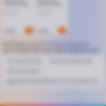
Ремінець для
Ремінець для
годинника Apple
годинника Apple
Watch 45mm
Watch 45mm (Sky)
(Olive) Sport Band
Sport Band
Очікується
Очікується
2 199
2 199
₴
₴
Найпопулярніші запити в категорії Ремінець для
годинника Apple Watch 45mm (Bright Orange) Sport Band
Тип аксесуара: Ремінець
Колір моделі: Помаранчевий
Сумісний бренд: Apple
Ремінець для годинника Apple Watch 45mm (Bright Orange) Sport
Band