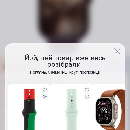
Йой, цей товар вже весь
розібрали!
Характеристики
Поглянь, маємо інші круті пропозиції
Загальні характеристики
Тип аксесуара
Ремінець
Матеріал
Фтореластомер