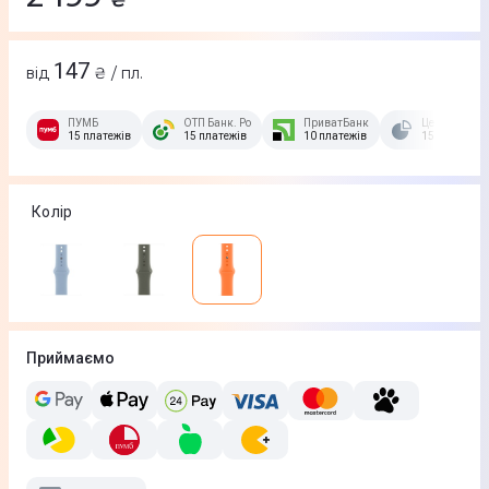
147
від
₴ / пл.
ПУМБ
ОТП Банк. Розстрочка Скибочка.
ПриватБанк
Це Розстроч
15 платежів
15 платежів
10 платежів
15 платежів
Колір
Приймаємо