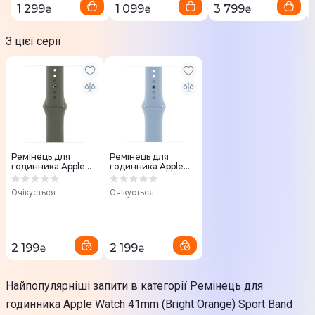
1 299
1 099
3 799
₴
₴
₴
З цієї серії
Ремінець для
Ремінець для
годинника Apple
годинника Apple
Watch 41mm (Olive)
Watch 41mm (Sky)
Sport Band
Sport Band
Очікується
Очікується
2 199
2 199
₴
₴
Найпопулярніші запити в категорії Ремінець для
годинника Apple Watch 41mm (Bright Orange) Sport Band