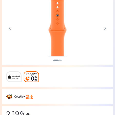
Кешбек
21 ₴
2 199
₴