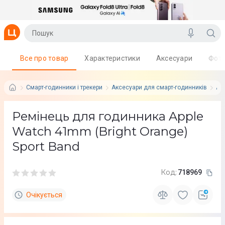
Все про товар
Характеристики
Аксесуари
Фот
Смарт-годинники і трекери
Аксесуари для смарт-годинників
App
Ремінець для годинника Apple
Watch 41mm (Bright Orange)
Sport Band
Код:
718969
Очікується