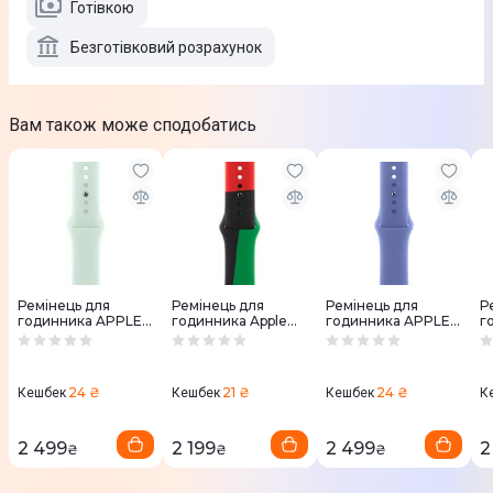
Готівкою
Безготівковий розрахунок
Вам також може сподобатись
Ремінець для
Ремінець для
Ремінець для
Р
годинника APPLE
годинника Apple
годинника APPLE
г
WATCH 42mm
Watch 40mm
WATCH 46mm
W
Sport Band
(Black) Unity Sport
Sport Band
S
Аквамариновий
Band - M/L
Барвінковий M/L
А
M/L
MUQ63ZM/A
M
24 ₴
21 ₴
24 ₴
Кешбек
Кешбек
Кешбек
К
2 499
2 199
2 499
2
₴
₴
₴