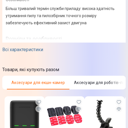
Більш тривалий термін служби приладу: висока здатність
утримання пилу та пилозбірник точного розміру
забезпечують ефективний захист двигуна
Розміри та особливості
Всі характеристики
Габарити в упаковці (ВхШхГ)
24 x 7,5 x 16,5 см
Товари, які купують разом
Вага
132 г
Аксесуари для екшн-камер
Аксесуари для роботів-пил
Вага в упаковці
200 г
Фізичні характеристики