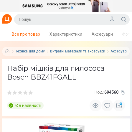
Все про товар
Характеристики
Аксесуари
Фот
Техніка для дому
Витратні матеріали та аксесуари
Аксесуари д
Набір мішків для пилососа
Bosch BBZ41FGALL
Код:
694560
Є в наявності