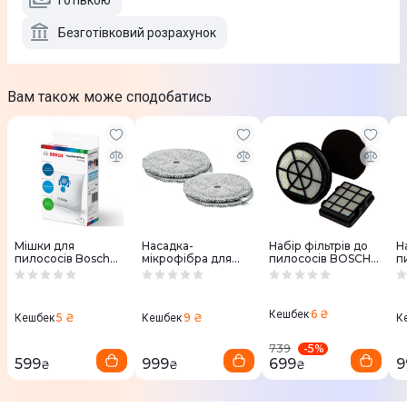
Готівкою
Безготівковий розрахунок
Вам також може сподобатись
Мішки для
Насадка-
Набір фільтрів до
Н
пилососів Bosch
мікрофібра для
пилососів BOSCH
п
BBZWD4BAG
пилососу Bosch
BBZ152EF
X
BHZUPAD1
6 ₴
Кешбек
5 ₴
9 ₴
Кешбек
Кешбек
К
-
5
%
739
599
999
699
9
₴
₴
₴