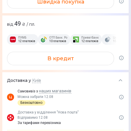
Швидка покупка
49
від
₴ / пл.
ПУМБ
ОТП Банк. Розстрочка Скибочка.
ПриватБанк
Це Розстроч
12 платежів
10 платежів
12 платежів
15 платежів
В кредит
Доставка у
Київ
наших магазинів
Самовивіз з
Можна забрати 12.08
Безкоштовно
Доставка у вiддiлення "Нова пошта"
Відправимо 12.08
За тарифами перевізника