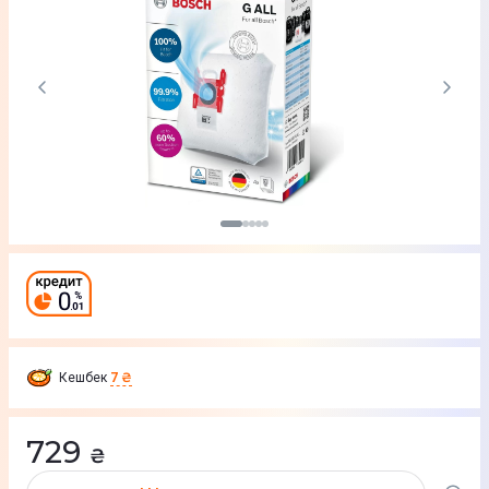
Кешбек
7 ₴
729
₴