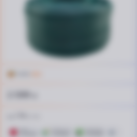
Кешбек
129 ₴
2 599
₴
174
від
₴ / пл.
ПУМБ
ОТП Банк. Розстрочка Скибочка.
ПриватБанк
Це Розстроч
15 платежів
10 платежів
15 платежів
15 платежів