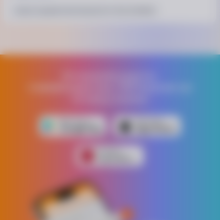
Шланг садовий Verto Економ 3/4 - 50 м (15G805)
Встановлюй додаток,
отримай додатково 1000 бонусних грн
на першу покупку!