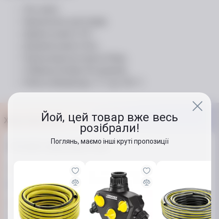
Тип: шланг;
Призначення: для поливу;
Діаметр шланга: 3/4 ";
Довжина шланга: 50 м;
Подача води під тиском: 20 бар ;
Стійкий до впливу УФ-променів;
Робоча температура: -5 ° C до +30 ° C
Йой, цей товар вже весь
Характеристики
розібрали!
Поглянь, маємо інші круті пропозиції
Основні характеристики
Тип
Шланг
Діаметр
3/4"