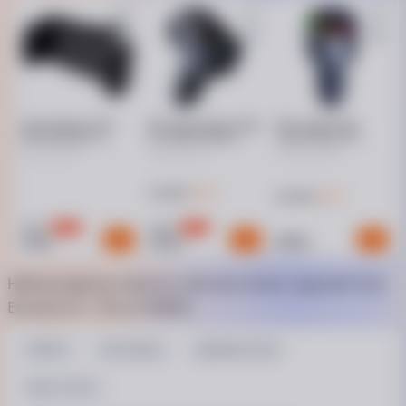
Товар може відрізнятись від представленого на фото,
характеристики та комплектація можуть змінюватися
виробником. Подробиці уточнюйте у менеджера
Автотримач ttec
FM-трансмітер Vibe
FM-модулятор
FlexGrip Mini 3,
PD 36W FMAAC-
Gelius Play GP-
чорний (2TT27)
02BK
FMT050s 30W
PD/18W QC (RGB)
49 ₴
Кешбек
44 ₴
Кешбек
-
60
%
-
17
%
499
1 199
199
999
899
₴
₴
₴
Найпопулярніші запити в категорії Шланг садовий Verto
Економ 3/4 - 50 м (15G805)
VERTO
Тип: Шланг
Довжина: 50 м
Вага: 7,25 кг