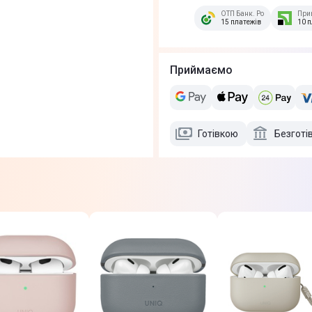
ОТП Банк. Розстрочка Скиб
При
15 платежів
10 
Приймаємо
Готівкою
Безготі