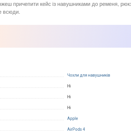
ожеш причепити кейс із навушниками до ременя, рюкз
е всюди.
Чохли для навушників
Ні
Ні
Ні
Apple
AirPods 4