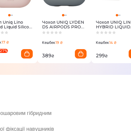
 Uniq Lino
Чохол UNIQ LYDEN
Чoхол UNIQ LI
d Liquid Silicon
DS AIRPODS PRO
HYBRID LIQUID
irPods 2021
2ND GEN (2022)
SILICON AIRPO
- Blush (Pink)
CASE - WASHED
PRO 2ND GEN
BLUE/BLACK (UNIQ-
(2022) CASE BE
17 ₴
к
19 ₴
14 ₴
Кешбек
Кешбек
AIRPODSPRO2-
(IVORY)
LDSWBLUBLK)
27
%
389
299
₴
₴
двошаровим гібридним
ої фіксації навушників