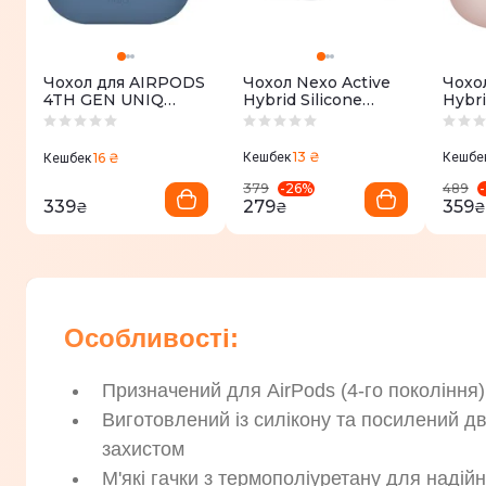
Чохол для AIRPODS
Чохол Nexo Active
Чохол
4TH GEN UNIQ
Hybrid Silicone
Hybri
NEXO ACTIVE
Airpods 3rd Gen
для A
HYBRID SILICONE
Case With Sports
Case 
CASE WITH SPORTS
Ear Hooks Caspian
13 ₴
16 ₴
Кешбек
Кешбе
Кешбек
EAR HOOKS
(Blue)
PACIFIC BLUE
-
26
%
-
379
489
(UNIQ-
339
279
359
₴
₴
₴
AIRPODS(2024)-
NEXOPBLU)
Особливості:
Призначений для AirPods (4-го покоління)
Виготовлений із силікону та посилений 
захистом
М'які гачки з термополіуретану для надійн