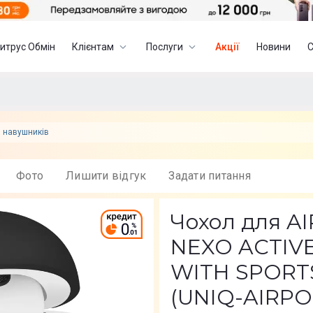
итрус Обмін
Клієнтам
Послуги
Акції
Новини
я навушників
Фото
Лишити вiдгук
Задати питання
Чохол для A
NEXO ACTIVE
WITH SPORT
(UNIQ-AIRPO