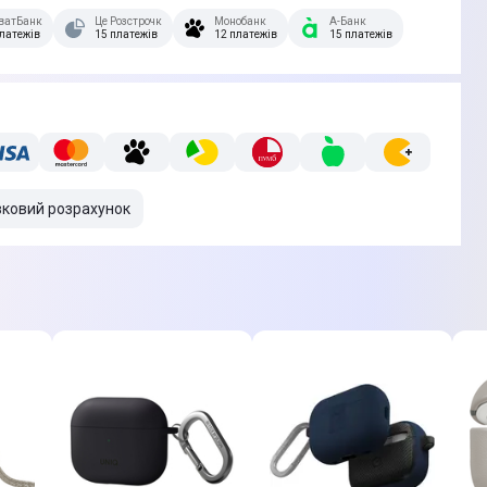
очка.
ватБанк
Це Розстрочка
Монобанк
А-Банк
платежів
15 платежів
12 платежів
15 платежів
вковий розрахунок