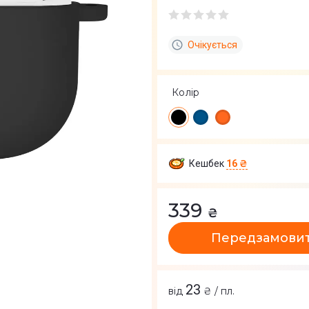
Очікується
Колір
Кешбек
16 ₴
339
₴
Передзамови
23
від
₴ / пл.