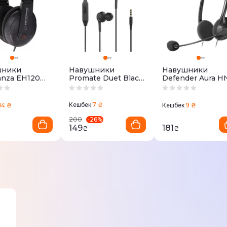
шники
Навушники
Навушники
anza EH120
Promate Duet Black
Defender Aura H
)
(duet.black)
102 (Black) 63102
7 ₴
14 ₴
Кешбек
9 ₴
Кешбек
-
26
%
200
149
181
₴
₴