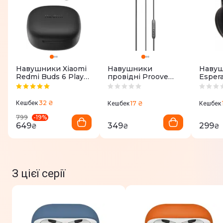
Навушники Xiaomi
Навушники
Наву
Redmi Buds 6 Play
провідні Proove
Esper
(BHR8776GL) Black
Scape J4 (3.5mm)
(Black
black
32 ₴
Кешбек
17 ₴
Кешбек
Кешбек
-
19
%
799
649
349
299
₴
₴
₴
З цієї серії