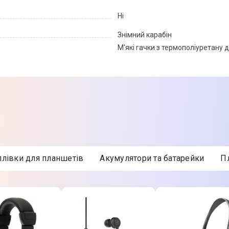
Ні
Знімний карабін
М'які гачки з термополіуретану д
Чорний
Силікон
Чохол
 плівки для планшетів
Акумулятори та батарейки
Товар може відрізнятись від пр
можуть змінюватися виробником