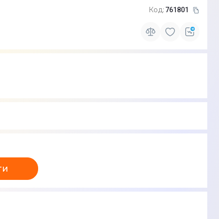
Код:
761801
ти