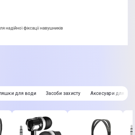
ля надійної фіксації навушників
Пляшки для води
Засоби захисту
Аксесуари для пил
едставленого на фото, характеристики та комплектація
. Подробиці уточнюйте у менеджера