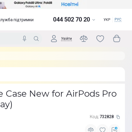
044 502 70 20
Служба підтримки
РУС
УКР
Увійти
e Case New for AirPods Pro
ay)
Код:
732828