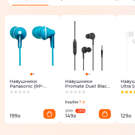
Навушники
Навушники
Навуш
Panasonic (RP-
Promate Duet Black
Ultra
HJE125E-Z)
(duet.black)
080 (W
Turquoise
7 ₴
Кешбек
-
26
%
200
199
149
129
₴
₴
₴