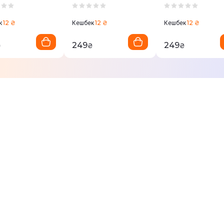
rquoise)
2 (Mint)
2 (Yellow)
12 ₴
12 ₴
12 ₴
к
Кешбек
Кешбек
249
249
₴
₴
₴
;