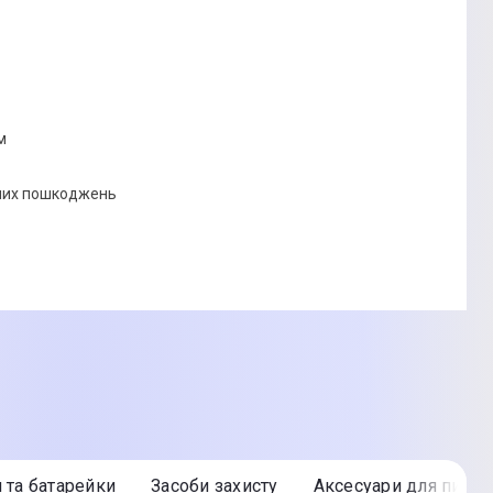
м
ізних пошкоджень
едставленого на фото, характеристики та комплектація
. Подробиці уточнюйте у менеджера
и та батарейки
Засоби захисту
Аксесуари для пилос