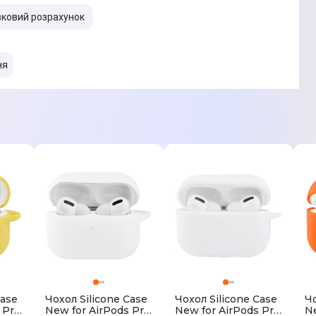
вковий розрахунок
ня
Case
Чохол Silicone Case
Чохол Silicone Case
Чо
 Pro
New for AirPods Pro
New for AirPods Pro
Ne