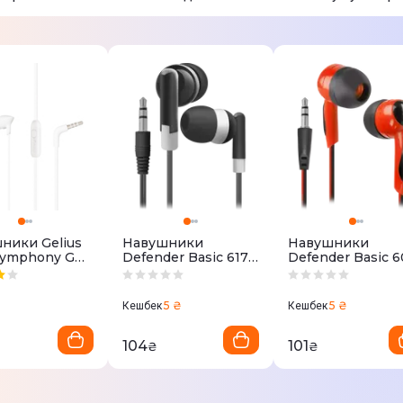
ники Gelius
Навушники
Навушники
 Symphony GU-
Defender Basic 617
Defender Basic 6
hite)
(Black) 63617
(Black-Red) 6360
5 ₴
5 ₴
Кешбек
Кешбек
104
101
₴
₴