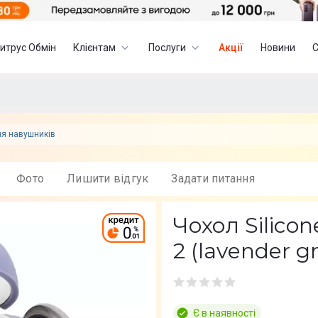
итрус Обмін
Клієнтам
Послуги
Акції
Новини
ля навушників
Фото
Лишити вiдгук
Задати питання
Чохол Silicon
2 (lavender gr
Є в наявності