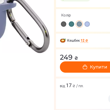
Колір
Кешбек
12 ₴
249
₴
Купити
17
від
₴ / пл.