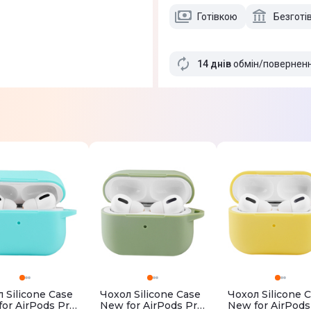
Готівкою
Безготі
14 днів
обмін/повернен
 Silicone Case
Чохол Silicone Case
Чохол Silicone 
or AirPods Pro
New for AirPods Pro
New for AirPods