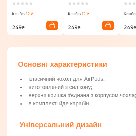
2 (forest green)
2 (lilac cream)
2 (Tu
12 ₴
12 ₴
Кешбек
Кешбек
Кешбе
249
249
249
₴
₴
Основні характеристики
класичний чохол для AirPods;
виготовлений з силікону;
верхня кришка з'єднана з корпусом чохла
в комплекті йде карабін.
Універсальний дизайн