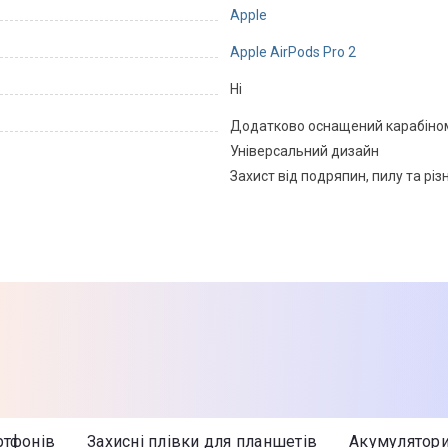
Apple
Apple AirPods Pro 2
Ні
Додатково оснащений карабіно
Універсальний дизайн
Захист від подряпин, пилу та р
Лавандовий
Силікон
Чохол
Товар може відрізнятись від пр
можуть змінюватися виробником
ртфонів
Захисні плівки для планшетів
Акумулятор