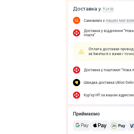
Київ
Доставка у
наших магази
Самовивіз з
Доставка у вiддiлення "Нова
пошта"
Оплата доставки проводи
зв’яжеться з вами і точ
Доставка у поштомат "Нова 
Швидка доставка Uklon Deliv
Кур'єр НП за вашою адресою
Приймаємо