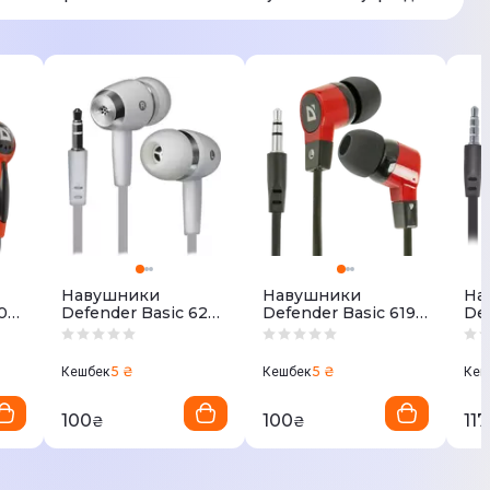
Навушники
Навушники
На
04
Defender Basic 620
Defender Basic 619
De
5
(White) 63625
(Black-Red) 63619
(Gr
5 ₴
5 ₴
Кешбек
Кешбек
Кеш
100
100
117
₴
₴